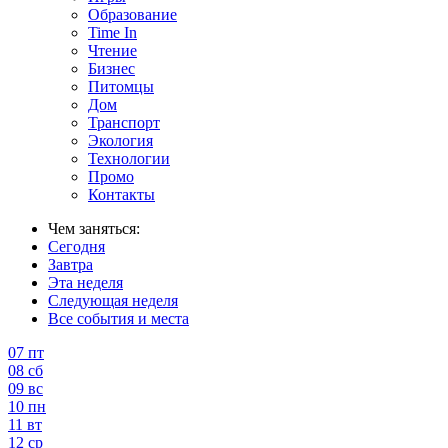
Образование
Time In
Чтение
Бизнес
Питомцы
Дом
Транспорт
Экология
Технологии
Промо
Контакты
Чем заняться:
Сегодня
Завтра
Эта неделя
Следующая неделя
Все события и места
07
пт
08
сб
09
вс
10
пн
11
вт
12
ср