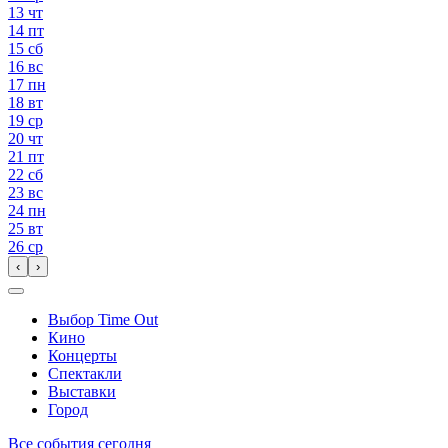
13
чт
14
пт
15
сб
16
вс
17
пн
18
вт
19
ср
20
чт
21
пт
22
сб
23
вс
24
пн
25
вт
26
ср
‹
›
Выбор Time Out
Кино
Концерты
Спектакли
Выставки
Город
Все события сегодня