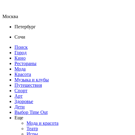
Москва
Петербург
Сочи
Поиск
Город
Кино
Рестораны
Мода
Красота
Музыка и клубы
Путешествия
Спорт
Арт
Здоровье
Дети
Выбор Time Out
Еще
Мода и красота
Театр
Игры