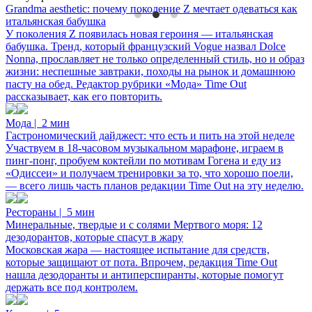
Панельки, серость и сосед-маньяк: отличия российских
Grandma aesthetic: почему поколение Z мечтает одеваться как
5
детективных сериалов от американских
итальянская бабушка
У поколения Z появилась новая героиня — итальянская
бабушка. Тренд, который французский Vogue назвал Dolce
Главное
|
5 мин
4
Nonna, прославляет не только определенный стиль, но и образ
Назови меня красивым мальчиком. 6 причин популярности
жизни: неспешные завтраки, походы на рынок и домашнюю
Тимоти Шаламе
Г
пасту на обед. Редактор рубрики «Мода» Time Out
рассказывает, как его повторить.
Кино
|
9 мин
Хорошая синхра — половина успеха
Мода
|
2 мин
Гастрономический дайджест: что есть и пить на этой неделе
Музыка и клубы
|
10 мин
Участвуем в 18-часовом музыкальном марафоне, играем в
пинг-понг, пробуем коктейли по мотивам Гогена и еду из
«Одиссеи» и получаем тренировки за то, что хорошо поели,
— всего лишь часть планов редакции Time Out на эту неделю.
Рестораны
|
5 мин
Минеральные, твердые и с солями Мертвого моря: 12
дезодорантов, которые спасут в жару
Московская жара — настоящее испытание для средств,
которые защищают от пота. Впрочем, редакция Time Out
нашла дезодоранты и антиперспиранты, которые помогут
держать все под контролем.