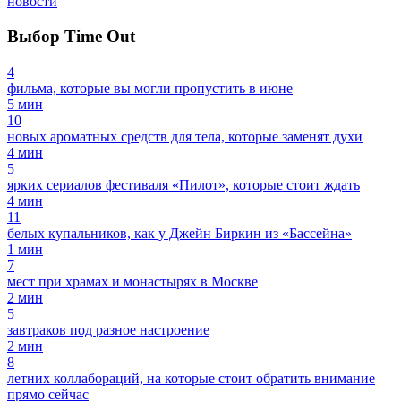
новости
Выбор Time Out
4
фильма, которые вы могли пропустить в июне
5 мин
10
новых ароматных средств для тела, которые заменят духи
4 мин
5
ярких сериалов фестиваля «Пилот», которые стоит ждать
4 мин
11
белых купальников, как у Джейн Биркин из «Бассейна»
1 мин
7
мест при храмах и монастырях в Москве
2 мин
5
завтраков под разное настроение
2 мин
8
летних коллабораций, на которые стоит обратить внимание
прямо сейчас