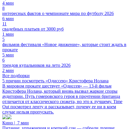
4 мин
8
интересных фактов о чемпионате мира по футболу 2026
6 мин
11
свадебных платьев от 3000 руб
1 мин
5
фильмов фестиваля «Новое движение», которые стоит ждать в
прокате
5 мин
6
трендов купальников на лето 2026
2 мин
Все подборки
5 причин посмотреть «Одиссею» Кристофера Нолана
В мировом прокате шествует «Одиссея» — 13-й фильм
Кристофера Нолана, который вновь вызвал жаркие споры
аудитории. Путь гомеровского героя в прочтении британца
отличается от классического сюжета, но это к лучшему. Time
Out посмотрел ленту и рассказывает, почему ее ни в коем
случае нельзя пропускать.
Кино
|
7 мин
Питание, упражнения и крепкий сон — собрали лучшие