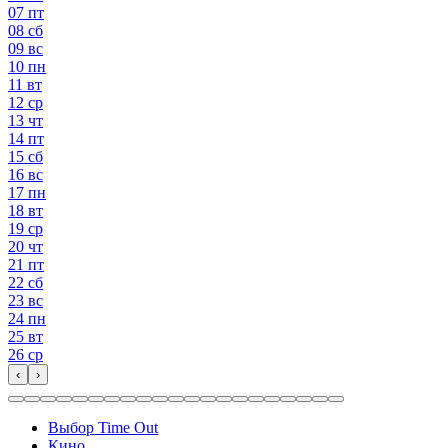
07
пт
08
сб
09
вс
10
пн
11
вт
12
ср
13
чт
14
пт
15
сб
16
вс
17
пн
18
вт
19
ср
20
чт
21
пт
22
сб
23
вс
24
пн
25
вт
26
ср
‹
›
Выбор Time Out
Кино