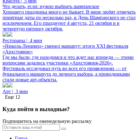
Красота
|
5 мин
Что делать, если: нужно выбрать шампанское
Хорошего праздника много не бывает. В мире любят отмечать
приятные даты по несколько раз, и День Шампанского не стал
исключением. Его празднуют 4 августа, 21 октября и в
четвертую пятницу октября.
Рестораны
|
4 мин
«Никола-Ленивец» сменил маршрут: итоги XXI фестиваля
«Архстояние»
Где мы были, где находимся и что ждет нас впереди — этими
вопросами задались участники «Архстояния-2026».
Фестиваль исследовал путь во всех его проявлениях — от
буквального маршрута до личного выбора, а проводниками
стали новые арт-объекты.
Арт
|
3 мин
Еще 12
Куда пойти в выходные?
Подпишитесь на еженедельную рассылку
Город