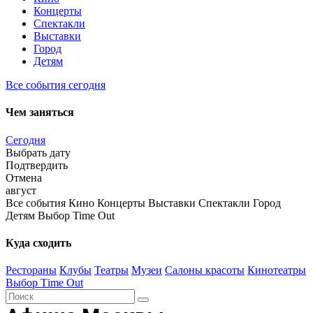
Концерты
Спектакли
Выставки
Город
Детям
Все события сегодня
Чем заняться
Сегодня
Выбрать дату
Подтвердить
Отмена
август
6
Все события
7
8
9
10
Кино
11
12
Концерты
13
14
15
Выставки
16
17
18
Спектакли
19
20
21
22
Город
23
24
25
2
ЧТ
Детям
ПТ
СБ
Выбор Time Out
ВС
ПН
ВТ
СР
ЧТ
ПТ
СБ
ВС
ПН
ВТ
СР
ЧТ
ПТ
СБ
ВС
ПН
ВТ
С
Куда сходить
Рестораны
Клубы
Театры
Музеи
Салоны красоты
Кинотеатры
Выбор Тime Оut