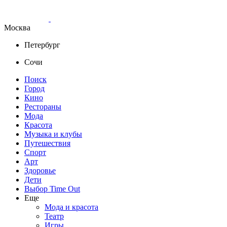
Москва
Петербург
Сочи
Поиск
Город
Кино
Рестораны
Мода
Красота
Музыка и клубы
Путешествия
Спорт
Арт
Здоровье
Дети
Выбор Time Out
Еще
Мода и красота
Театр
Игры