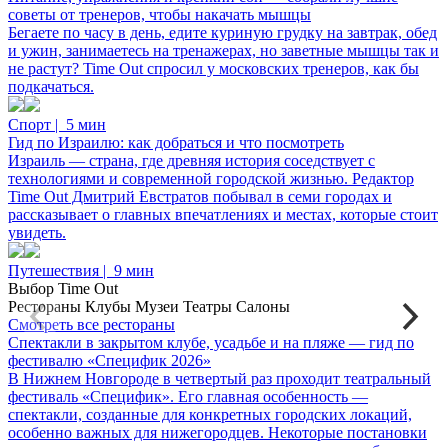
советы от тренеров, чтобы накачать мышцы
Бегаете по часу в день, едите куриную грудку на завтрак, обед
и ужин, занимаетесь на тренажерах, но заветные мышцы так и
не растут? Time Out спросил у московских тренеров, как бы
подкачаться.
Спорт
|
5 мин
Гид по Израилю: как добраться и что посмотреть
Израиль — страна, где древняя история соседствует с
технологиями и современной городской жизнью. Редактор
Time Out Дмитрий Евстратов побывал в семи городах и
рассказывает о главных впечатлениях и местах, которые стоит
увидеть.
Путешествия
|
9 мин
Выбор Time Out
Рестораны
Клубы
Музеи
Театры
Салоны
Смотреть все
рестораны
Спектакли в закрытом клубе, усадьбе и на пляже — гид по
LEO
ZORKA Terrace & Bar
фестивалю «Специфик 2026»
европейская
итальянская
паназиатская
Как проехать
В Нижнем Новгороде в четвертый раз проходит театральный
Как проехать
фестиваль «Специфик». Его главная особенность —
Тенили
спектакли, созданные для конкретных городских локаций,
Сплетни by Anna Asti
грузинская
кавказская
особенно важных для нижегородцев. Некоторые постановки
Как проехать
Как проехать