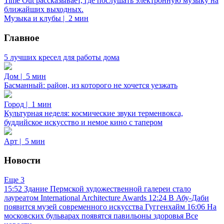
Time Out рассказывает, где послушать электронную музыку на
ближайших выходных.
Музыка и клубы
|
2 мин
Главное
5 лучших кресел для работы дома
Дом
|
5 мин
Басманный: район, из которого не хочется уезжать
Город
|
1 мин
Культурная неделя: космические звуки терменвокса,
буддийское искусство и немое кино с тапером
Арт
|
5 мин
Новости
Еще 3
15:52
Здание Пермской художественной галереи стало
лауреатом International Architecture Awards
12:24
В Абу-Даби
появится музей современного искусства Гуггенхайм
16:06
На
московских бульварах появятся павильоны здоровья
Все