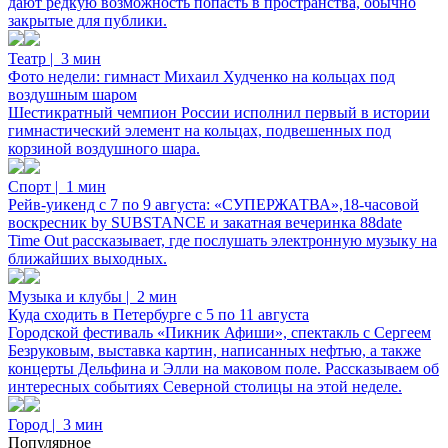
дают редкую возможность попасть в пространства, обычно
закрытые для публики.
Мультикультура Гастробистро
Lamb
азербайджанская
испанская
грузинская
кавказская
русс
Театр
|
3 мин
Как проехать
Как проехать
Фото недели: гимнаст Михаил Худченко на кольцах под
воздушным шаром
Шестикратный чемпион России исполнил первый в истории
гимнастический элемент на кольцах, подвешенных под
корзиной воздушного шара.
Спорт
|
1 мин
Рейв-уикенд с 7 по 9 августа: «СУПЕРЖАТВА»,18-часовой
воскресник by SUBSTANCE и закатная вечеринка 88date
Time Out рассказывает, где послушать электронную музыку на
ближайших выходных.
Музыка и клубы
|
2 мин
Куда сходить в Петербурге с 5 по 11 августа
Городской фестиваль «Пикник Афиши», спектакль с Сергеем
Безруковым, выставка картин, написанных нефтью, а также
концерты Дельфина и Элли на маковом поле. Рассказываем об
интересных событиях Северной столицы на этой неделе.
Город
|
3 мин
Популярное