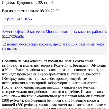
Садовая-Кудринская, 32, стр. 2
Время работы:
пн-вс 08.00–22.00
+7 (915) 247 10 55
Вместо офиса: 8 кофеен в Москве, в которых классно работать
за ноутбуком
12 новых московских кофеен, предлагающих отличный кофе
на вынос
Новинка на Маяковской от команды 9Bar. Ребята сами
выбирают и покупают зерно в Колумбии, Бразилии, Эфиопии
и Коста Рике. Арабика в каждом из этих регионов «своя», так
что идет проверка ее вкусо-ароматики и, главное, качества.
Обжарку доверяют только себе, проводя кофейные
исследования в сенсорной лаборатории и каппинг-тесты.
После таких манипуляций выходят уникальные бленды,
которое можно попробовать только в кофейне. Из авторских
«фишек» – цветочно-малиновый раф с лавандовыми нотками
(300 рублей), клубничный беллини с клубничным пюре и
вишней (380 рублей), малиновая маття на кокосовом молоке с