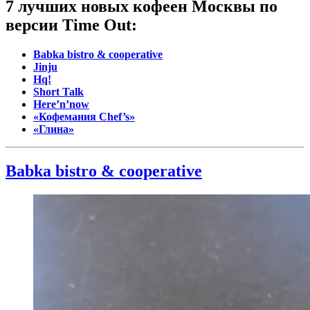
7 лучших новых кофеен Москвы по
версии Time Out:
Babka bistro & cooperative
Jinju
Hq!
Short Talk
Here’n’now
«Кофемания Chef’s»
«Глина»
Babka bistro & cooperative