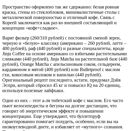
Пространство оформлено так же сдержанно: белая ровная
краска, стены из стеклоблоков, минималистичные столы с
металлической поверхностью и отличный кофе. Связь с
Кореей заключается как раз во внешней составляющий и
концепции «кофе+сладкое».
Варят фильтр (260/310 рублей) с постоянной сменой зерен,
черную и «белую» классику (американо – 260 рублей, латте –
400 рублей), раф (440 рублей) и разные специалитеты, вроде
Jinju Coffee на основе американо со взбитыми растительными
сливками (440 рублей), Jinju Matcha на растительной базе (440
рублей), Orange Matcha с апельсиновым соком, сельдереем,
кардамоном и мятой (400 рублей) или Bulletproof с маслом
гхи, кокосовым молоком и ванилью (440 рублей).
Оригинальный рецепт последнего, кстати, придумал Дэйв
Эспри, который сбросил 45 кг и повысил IQ на 20 единиц,
используя полезные лайфхаки.
Один из них – этот а-ля тибетский кофе с маслом. Его часто
пьют велосипедисты и бегуны на долгие дистанции, что
говорит об энергетическом эффекте и повышении
концентрации. Еще утверждают, что буллетпруф
гарантированно помогает похудеть, особенно, если вы на
низкоуглеводной диете, и избавляет от «мутного» сознания.