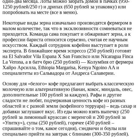
один-два месяца. Лоты можно забрать домой в пачках (950-
1250 рублей/250 г) и дрипах (650 рублей за упаковку) или
попробовать на месте (все в меню).
Некоторые виды зерна изначально производятся фермером в
малом количестве, так что в эксклюзивности сомневаться не
приходится. Команда сама покупает и обжаривает зерна, а к
профессии бариста относится серьезно, считая ее научным
искусством. Каждый сотрудник кофейни выступает в роли
эксперта. В ближайшее время эспрессо (250 рублей) готовят
на El Salvador Vila Espana X San Francisco или Nicaragua Finca
La Verona, а в батч брю (250 рублей) — Колумбия от фермера
Хайро Арсилла, Ethiopia Margarisa, Kenya Ngoino AA и
специалитеты из Сальвадора от Андреса Салаверии.
Основу для «белого» кофе предлагают выбрать классическую
молочную или альтернативную (банан, кокос, миндаль, овес,
дополнительные 100 рублей за каждую). Рафы и другие
сладости не любят, подчеркивая ценность кофе из разных
областей и с разной земли (кофейного терруара) – ведь сахар и
добавки заглушают вкус. Из еды можно взять выпечку (250
рублей за лимонный круассан с меренгой и 200 рублей за
«Улитку»), супы (250 рублей), горячее (450 рублей –
спрашивайте о том, какое сегодня), сэндвичи и боулы или
специально прийти на завтрак с блинами (300-350 рублей).