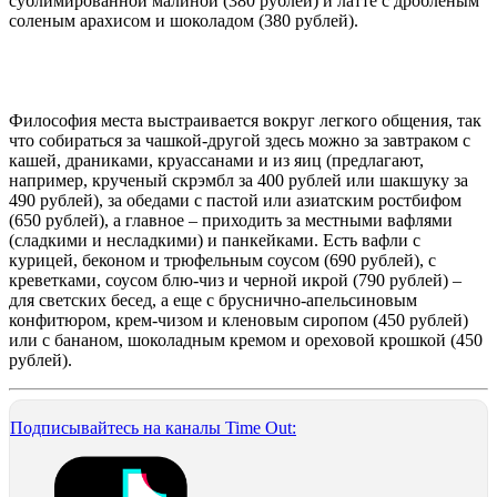
сублимированной малиной (380 рублей) и латте с дробленым
соленым арахисом и шоколадом (380 рублей).
Философия места выстраивается вокруг легкого общения, так
что собираться за чашкой-другой здесь можно за завтраком с
кашей, драниками, круассанами и из яиц (предлагают,
например, крученый скрэмбл за 400 рублей или шакшуку за
490 рублей), за обедами с пастой или азиатским ростбифом
(650 рублей), а главное – приходить за местными вафлями
(сладкими и несладкими) и панкейками. Есть вафли с
курицей, беконом и трюфельным соусом (690 рублей), с
креветками, соусом блю-чиз и черной икрой (790 рублей) –
для светских бесед, а еще с бруснично-апельсиновым
конфитюром, крем-чизом и кленовым сиропом (450 рублей)
или с бананом, шоколадным кремом и ореховой крошкой (450
рублей).
Подписывайтесь на каналы Time Out: