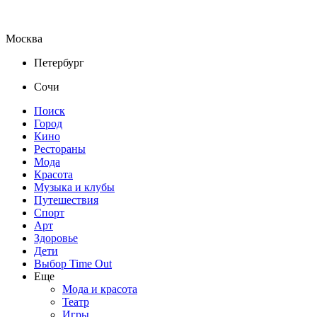
Москва
Петербург
Сочи
Поиск
Город
Кино
Рестораны
Мода
Красота
Музыка и клубы
Путешествия
Спорт
Арт
Здоровье
Дети
Выбор Time Out
Еще
Мода и красота
Театр
Игры