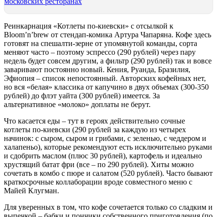
московских ресторанах
Реинкарнация «Котлеты по-киевски» с отсылкой к
Bloom’n’brew от стендап-комика Артура Чапаряна. Кофе здесь
готовят на спешалти-зерне от упомянутой команды, сорта
меняют часто – поэтому эспрессо (290 рублей) через пару
недель будет совсем другим, а фильтр (290 рублей) так и вовсе
заваривают постоянно новый. Кения, Руанда, Бразилия,
Эфиопия – список непостоянный. Авторских кофейных нет,
но вся «белая» классика от капучино в двух объемах (300-350
рублей) до флэт уайта (300 рублей) имеется. За
альтернативное «молоко» доплаты не берут.
Что касается еды – тут в героях действительно сочные
котлеты по-киевски (290 рублей за каждую из четырех
начинок: с сыром, сыром и грибами, с зеленью, с чеддером и
халапеньо), которые рекомендуют есть исключительно руками
и сдобрить маслом (плюс 30 рублей), картофель и идеально
хрустящий батат фри (все – по 290 рублей). Хиты можно
сочетать в комбо с пюре и салатом (520 рублей). Часто бывают
краткосрочные коллаборации вроде совместного меню с
Майей Клугман.
Для уверенных в том, что кофе сочетается только со сладким и
выпечкой – бабки и пончики собственного приготовления (по