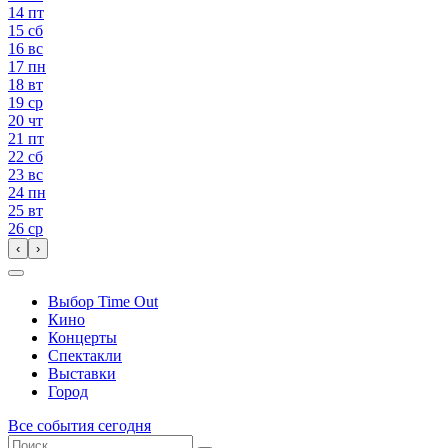
14
пт
15
сб
16
вс
17
пн
18
вт
19
ср
20
чт
21
пт
22
сб
23
вс
24
пн
25
вт
26
ср
‹
›
Выбор Time Out
Кино
Концерты
Спектакли
Выставки
Город
Все события сегодня