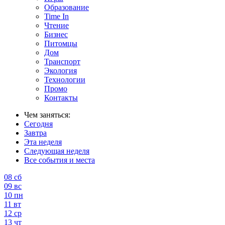
Образование
Time In
Чтение
Бизнес
Питомцы
Дом
Транспорт
Экология
Технологии
Промо
Контакты
Чем заняться:
Сегодня
Завтра
Эта неделя
Следующая неделя
Все события и места
08
сб
09
вс
10
пн
11
вт
12
ср
13
чт