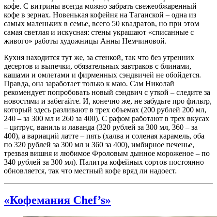
кофе. С витрины всегда можно забрать свежеобжаренный
кофе в зернах. Новенькая кофейня на Таганской – одна из
самых маленьких в семье, всего 50 квадратов, но при этом
самая светлая и искусная: стены украшают «списанные с
живого» работы художницы Анны Немчиновой.
Кухня находится тут же, за стенкой, так что без утренних
десертов и выпечки, обязательных завтраков с блинами,
кашами и омлетами и фирменных сэндвичей не обойдется.
Правда, она заработает только к маю. Сам Николай
рекомендует попробовать новый сэндвич с уткой – следите за
новостями и забегайте. И, конечно же, не забудьте про фильтр,
который здесь разливают в трех объемах (200 рублей 200 мл,
240 – за 300 мл и 260 за 400). С рафом работают в трех вкусах
– цитрус, ваниль и лаванда (320 рублей за 300 мл, 360 – за
400), а вариаций латте – пять (халва и соленая карамель, оба
по 320 рублей за 300 мл и 360 за 400), имбирное печенье,
трезвая вишня и любимое Фроловым дынное мороженое – по
340 рублей за 300 мл). Палитра кофейных сортов постоянно
обновляется, так что местный кофе вряд ли надоест.
«Кофемания Chef’s»