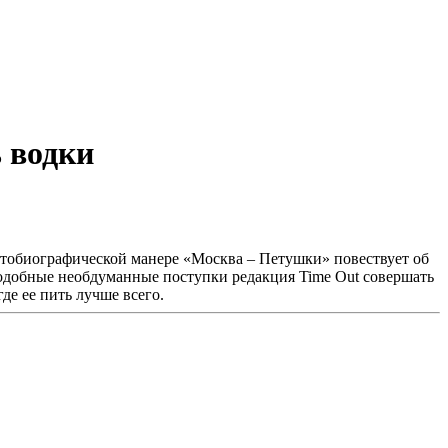
 водки
автобиографической манере «Москва – Петушки» повествует об
Подобные необдуманные поступки редакция Time Out совершать
где ее пить лучше всего.