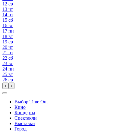
12
ср
13
чт
14
пт
15
сб
16
вс
17
пн
18
вт
19
ср
20
чт
21
пт
22
сб
23
вс
24
пн
25
вт
26
ср
‹
›
Выбор Time Out
Кино
Концерты
Спектакли
Выставки
Город