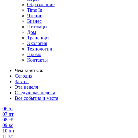
Образование
Time In
Чтение
Бизнес
Питомцы
Дом
Транспорт
Экология
Технологии
Промо
Контакты
Чем заняться:
Сегодня
Завтра
Эта неделя
Следующая неделя
Все события и места
06
чт
07
пт
08
сб
09
вс
10
пн
11
вт