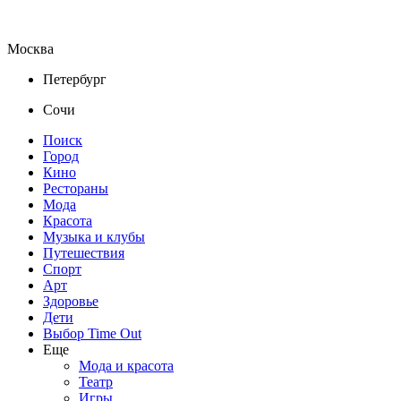
Москва
Петербург
Сочи
Поиск
Город
Кино
Рестораны
Мода
Красота
Музыка и клубы
Путешествия
Спорт
Арт
Здоровье
Дети
Выбор Time Out
Еще
Мода и красота
Театр
Игры