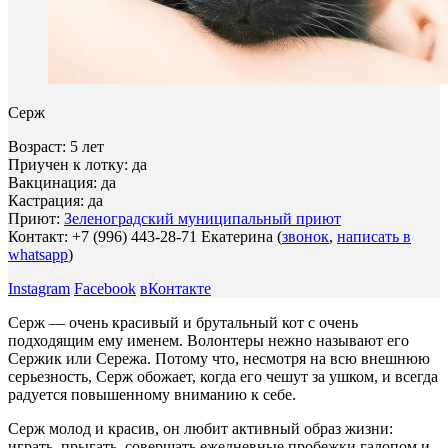
Серж
Возраст: 5 лет
Приучен к лотку: да
Вакцинация: да
Кастрация: да
Приют:
Зеленоградский муниципальный приют
Контакт: +7 (996) 443-28-71 Екатерина (
звонок
,
написать в
whatsapp
)
Instagram
Facebook
вКонтакте
Серж — очень красивый и брутальный кот с очень
подходящим ему именем. Волонтеры нежно называют его
Сержик или Сережа. Потому что, несмотря на всю внешнюю
серьезность, Серж обожает, когда его чешут за ушком, и всегда
радуется повышенному вниманию к себе.
Серж молод и красив, он любит активный образ жизни:
играть, прыгать, совершать ежедневные пробежки галопом и