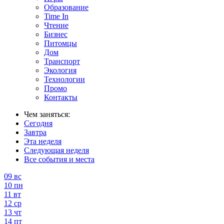
Образование
Time In
Чтение
Бизнес
Питомцы
Дом
Транспорт
Экология
Технологии
Промо
Контакты
Чем заняться:
Сегодня
Завтра
Эта неделя
Следующая неделя
Все события и места
09
вс
10
пн
11
вт
12
ср
13
чт
14
пт