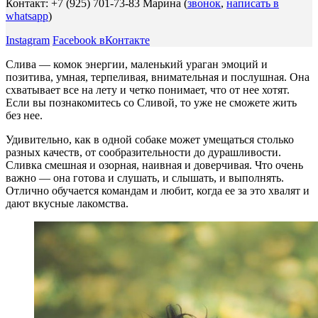
Контакт: +7 (925) 701-73-83 Марина (
звонок
,
написать в
whatsapp
)
Instagram
Facebook
вКонтакте
Слива — комок энергии, маленький ураган эмоций и
позитива, умная, терпеливая, внимательная и послушная. Она
схватывает все на лету и четко понимает, что от нее хотят.
Если вы познакомитесь со Сливой, то уже не сможете жить
без нее.
Удивительно, как в одной собаке может умещаться столько
разных качеств, от сообразительности до дурашливости.
Сливка смешная и озорная, наивная и доверчивая. Что очень
важно — она готова и слушать, и слышать, и выполнять.
Отлично обучается командам и любит, когда ее за это хвалят и
дают вкусные лакомства.