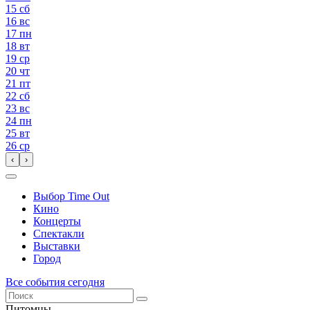
15
сб
16
вс
17
пн
18
вт
19
ср
20
чт
21
пт
22
сб
23
вс
24
пн
25
вт
26
ср
‹
›
Выбор Time Out
Кино
Концерты
Спектакли
Выставки
Город
Все события сегодня
Питомцы