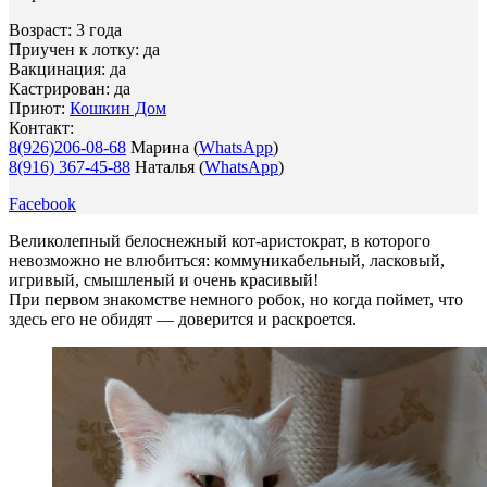
Возраст: 3 года
Приучен к лотку: да
Вакцинация: да
Кастрирован: да
Приют:
Кошкин Дом
Контакт:
8(926)206-08-68
Марина (
WhatsApp
)
8(916) 367-45-88
Наталья (
WhatsApp
)
Facebook
Великолепный белоснежный кот-аристократ, в которого
невозможно не влюбиться: коммуникабельный, ласковый,
игривый, смышленый и очень красивый!
При первом знакомстве немного робок, но когда поймет, что
здесь его не обидят — доверится и раскроется.