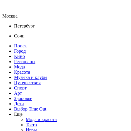
Москва
Петербург
Сочи
Поиск
Город
Кино
Рестораны
Мода
Красота
Музыка и клубы
Путешествия
Спорт
Арт
Здоровье
Дети
Выбор Time Out
Еще
Мода и красота
Театр
Игры