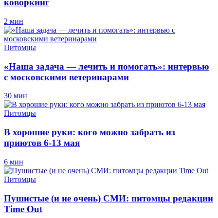
коворкинг
2 мин
Питомцы
«Наша задача — лечить и помогать»: интервью
с московскими ветеринарами
30 мин
Питомцы
В хорошие руки: кого можно забрать из
приютов 6-13 мая
6 мин
Питомцы
Пушистые (и не очень) СМИ: питомцы редакции
Time Out