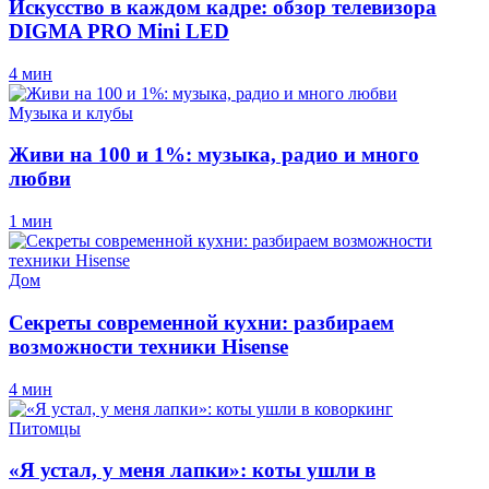
Искусство в каждом кадре: обзор телевизора
DIGMA PRO Mini LED
4 мин
Музыка и клубы
Живи на 100 и 1%: музыка, радио и много
любви
1 мин
Дом
Секреты современной кухни: разбираем
возможности техники Hisense
4 мин
Питомцы
«Я устал, у меня лапки»: коты ушли в