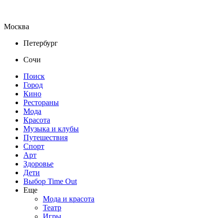
Москва
Петербург
Сочи
Поиск
Город
Кино
Рестораны
Мода
Красота
Музыка и клубы
Путешествия
Спорт
Арт
Здоровье
Дети
Выбор Time Out
Еще
Мода и красота
Театр
Игры