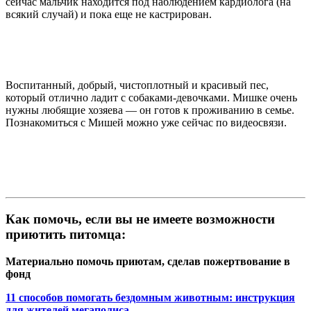
сейчас мальчик находится под наблюдением кардиолога (на
всякий случай) и пока еще не кастрирован.
В
оспитанный, добрый, чистоплотный и красивый пес,
который отлично ладит с собаками-девочками. Мишке очень
нужны любящие хозяева — он готов к проживанию в семье.
Познакомиться с Мишей можно уже сейчас по видеосвязи.
Как помочь, если вы не имеете возможности
приютить питомца:
Материально помочь приютам, сделав пожертвование в
фонд
11 способов помогать бездомным животным: инструкция
для жителей мегаполиса