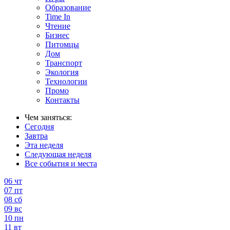
Образование
Time In
Чтение
Бизнес
Питомцы
Дом
Транспорт
Экология
Технологии
Промо
Контакты
Чем заняться:
Сегодня
Завтра
Эта неделя
Следующая неделя
Все события и места
06
чт
07
пт
08
сб
09
вс
10
пн
11
вт