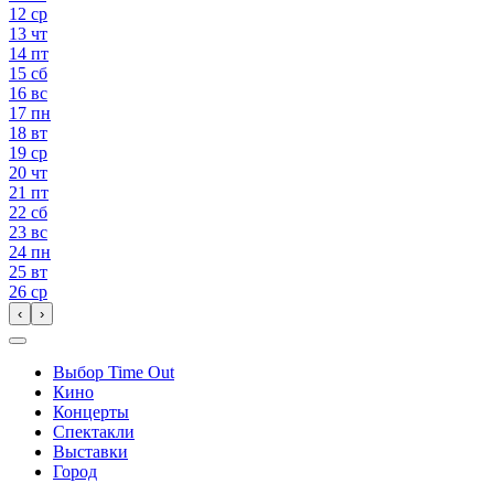
12
ср
13
чт
14
пт
15
сб
16
вс
17
пн
18
вт
19
ср
20
чт
21
пт
22
сб
23
вс
24
пн
25
вт
26
ср
‹
›
Выбор Time Out
Кино
Концерты
Спектакли
Выставки
Город