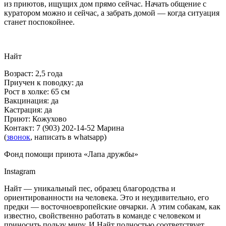
из приютов, ищущих дом прямо сейчас. Начать общение с
куратором можно и сейчас, а забрать домой — когда ситуация
станет поспокойнее.
Найт
Возраст: 2,5 года
Приучен к поводку: да
Рост в холке: 65 см
Вакцинация: да
Кастрация: да
Приют:
Кожухово
Контакт: 7 (903) 202-14-52 Марина
(
звонок
,
написать в whatsapp
)
Фонд помощи приюта «Лапа дружбы»
Instagram
Найт — уникальный пес, образец благородства и
ориентированности на человека. Это и неудивительно, его
предки — восточноевропейские овчарки. А этим собакам, как
известно, свойственно работать в команде с человеком и
приносить пользу миру. И Найт полностью соответствует