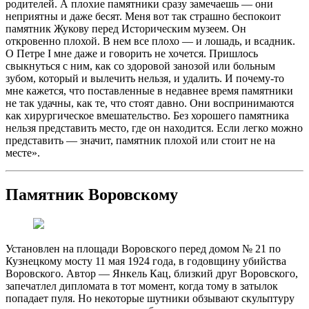
родителей. А плохие памятники сразу замечаешь — они
неприятны и даже бесят. Меня вот так страшно беспокоит
памятник Жукову перед Историческим музеем. Он
откровенно плохой. В нем все плохо — и лошадь, и всадник.
О Петре I мне даже и говорить не хочется. Пришлось
свыкнуться с ним, как со здоровой занозой или больным
зубом, который и вылечить нельзя, и удалить. И почему-то
мне кажется, что поставленные в недавнее время памятники
не так удачны, как те, что стоят давно. Они воспринимаются
как хирургическое вмешательство. Без хорошего памятника
нельзя представить место, где он находится. Если легко можно
представить — значит, памятник плохой или стоит не на
месте».
Памятник Воровскому
Установлен на площади Воровского перед домом № 21 по
Кузнецкому мосту 11 мая 1924 года, в годовщину убийства
Воровского. Автор — Янкель Кац, близкий друг Воровского,
запечатлел дипломата в тот момент, когда тому в затылок
попадает пуля. Но некоторые шутники обзывают скульптуру