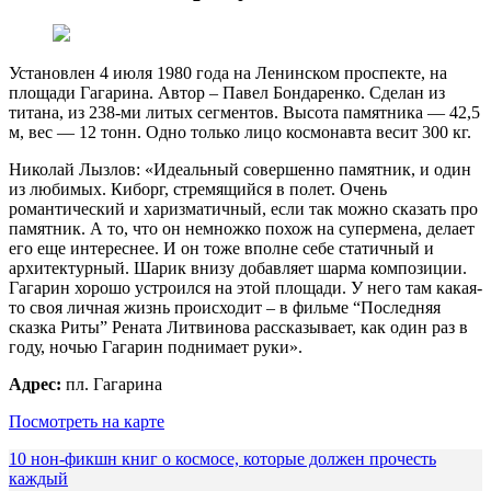
Установлен 4 июля 1980 года на Ленинском проспекте, на
площади Гагарина. Автор – Павел Бондаренко. Сделан из
титана, из 238-ми литых сегментов. Высота памятника — 42,5
м, вес — 12 тонн. Одно только лицо космонавта весит 300 кг.
Николай Лызлов: «Идеальный совершенно памятник, и один
из любимых. Киборг, стремящийся в полет. Очень
романтический и харизматичный, если так можно сказать про
памятник. А то, что он немножко похож на супермена, делает
его еще интереснее. И он тоже вполне себе статичный и
архитектурный. Шарик внизу добавляет шарма композиции.
Гагарин хорошо устроился на этой площади. У него там какая-
то своя личная жизнь происходит – в фильме “Последняя
сказка Риты” Рената Литвинова рассказывает, как один раз в
году, ночью Гагарин поднимает руки».
Адрес:
пл. Гагарина
Посмотреть на карте
10 нон-фикшн книг о космосе, которые должен прочесть
каждый