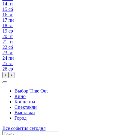
14
пт
15
сб
16
вс
17
пн
18
вт
19
ср
20
чт
21
пт
22
сб
23
вс
24
пн
25
вт
26
ср
‹
›
Выбор Time Out
Кино
Концерты
Спектакли
Выставки
Город
Все события сегодня