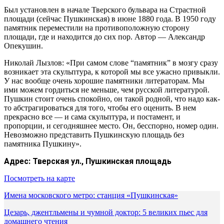
Был установлен в начале Тверского бульвара на Страстной
площади (сейчас Пушкинская) в июне 1880 года. В 1950 году
памятник переместили на противоположную сторону
площади, где и находится до сих пор. Автор — Александр
Опекушин.
Николай Лызлов: «При самом слове “памятник” в мозгу сразу
возникает эта скульптура, к которой мы все ужасно привыкли.
У нас вообще очень хорошие памятники литераторам. Мы
ими можем гордиться не меньше, чем русской литературой.
Пушкин стоит очень спокойно, он такой родной, что надо как-
то абстрагироваться для того, чтобы его оценить. В нем
прекрасно все — и сама скульптура, и постамент, и
пропорции, и сегодняшнее место. Он, бесспорно, номер один.
Невозможно представить Пушкинскую площадь без
памятника Пушкину».
Адрес:
Тверская ул., Пушкинская площадь
Посмотреть на карте
Имена московского метро: станция «Пушкинская»
Цезарь, джентльмены и чумной доктор: 5 великих пьес для
домашнего чтения