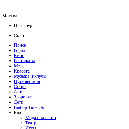
Москва
Петербург
Сочи
Поиск
Город
Кино
Рестораны
Мода
Красота
Музыка и клубы
Путешествия
Спорт
Арт
Здоровье
Дети
Выбор Time Out
Еще
Мода и красота
Театр
Игры