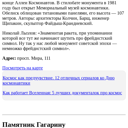
конце Аллеи Космонавтов. В стилобате монумента в 1981
году был открыт Мемориальный музей космонавтики.
Обелиск облицован титановыми панелями, его высота — 107
метров. Авторы: архитекторы Колчин, Барщ, инженер
Щипакин, скульптор Файдыш-Крандиевский.
Николай Лызлов: «Знаменитая ракета, при упоминании
которой все тут же начинают шутить про фрейдистский
символ. Ну так у нас любой монумент советской эпохи —
немножко фрейдистский символ».
Адрес:
просп. Мира, 111
Посмотреть на карте
Космос как предчувствие. 12 отличных сериалов ко Дню
космонавтики
Как работает Вселенная: 5 лучших документалок про космос
Памятник Гагарину