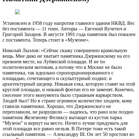
Установлен в 1958 году напротив главного здания НКВД. Вес
без постамента — 11 тонн. Авторы — Евгений Вучетич и
Григорий Захаров. В августе 1991 года памятник был повален
с постамента. Теперь стоит в «Музеоне».
Николай Лызлов: «Сейчас скажу совершенно крамольную
вещь. Мне дико не хватает памятника Дзержинскому на его
прежнем месте, на Лубянской площади. И не по
политическим мотивам, а потому что в Москве не было
памятника, так идеально спропорционированного с
площадью, сочетающего и скульптурный подвиг, и
архитектурный шедевр. Никакая елка, которую ставят на этой
круглой площади, и никакой фонтан его не заменят. Конечно,
снесение этого монумента было страшным варварством.
Злодей был? Но в стране огромное количество злодеев, кому
ставили памятники. Хорошо, что Дзержинского не
переплавили, не разрушили — надеюсь, что рано или поздно
памятник Железному Феликсу вытащат из кустов парка
“Музеон” и вернут на место. Ничего лучше придумать для
этой площади все равно нельзя. В Питере тоже есть такой
ссыльный памятник — Александру III. Он лет 50 простоял во