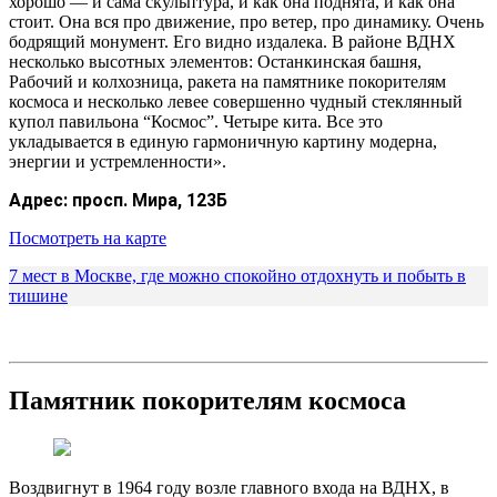
хорошо — и сама скульптура, и как она поднята, и как она
стоит. Она вся про движение, про ветер, про динамику. Очень
бодрящий монумент. Его видно издалека. В районе ВДНХ
несколько высотных элементов: Останкинская башня,
Рабочий и колхозница, ракета на памятнике покорителям
космоса и несколько левее совершенно чудный стеклянный
купол павильона “Космос”. Четыре кита. Все это
укладывается в единую гармоничную картину модерна,
энергии и устремленности».
Адрес:
просп. Мира, 123Б
Посмотреть на карте
7 мест в Москве, где можно спокойно отдохнуть и побыть в
тишине
Памятник покорителям космоса
Воздвигнут в 1964 году возле главного входа на ВДНХ, в