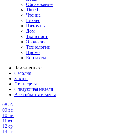
Образование
Time In
Чтение
Бизнес
Питомцы
Дом
Транспорт
Экология
Технологии
Промо
Контакты
Чем заняться:
Сегодня
Завтра
Эта неделя
Следующая неделя
Все события и места
08
сб
09
вс
10
пн
11
вт
12
ср
13
чт