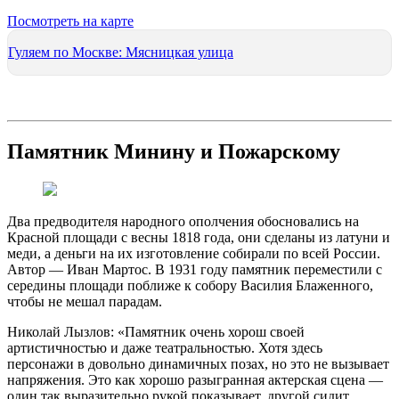
Посмотреть на карте
Гуляем по Москве: Мясницкая улица
Памятник Минину и Пожарскому
Два предводителя народного ополчения обосновались на
Красной площади с весны 1818 года, они сделаны из латуни и
меди, а деньги на их изготовление собирали по всей России.
Автор — Иван Мартос. В 1931 году памятник переместили с
середины площади поближе к собору Василия Блаженного,
чтобы не мешал парадам.
Николай Лызлов: «Памятник очень хорош своей
артистичностью и даже театральностью. Хотя здесь
персонажи в довольно динамичных позах, но это не вызывает
напряжения. Это как хорошо разыгранная актерская сцена —
один так выразительно рукой показывает, другой сидит