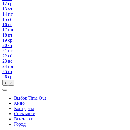
12
ср
13
чт
14
пт
15
сб
16
вс
17
пн
18
вт
19
ср
20
чт
21
пт
22
сб
23
вс
24
пн
25
вт
26
ср
‹
›
Выбор Time Out
Кино
Концерты
Спектакли
Выставки
Город