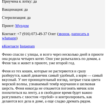
Приучена к лотку: да
Вакцинация: да
Стерилизация: да
Приют:
Мурдом
Контакт: +7 (916) 073-49-37 Олег (
звонок
,
написать в
whatsapp
)
вКонтакте
Instagram
Феню спасли с улицы, и всего через несколько дней в приюте
она родила четырех котят. Они уже разъехались по домам, а
Феня так и живет в приюте, уже второй год.
Феня из тех кошек, которые не растеряются и сразу
разберутся, какой диванчик самый удобный, а корм — самый
вкусный. У нее проницательный взгляд, хитрые глаза цвета
морской волны, узнаваемый тембр мурчания и шелковая
шерсть. Феня никогда не откажется погонять мячик или
поохотиться на ленту, а в свободное время будет важно
разгуливать с хвостом «трубой» и контролировать, как
делаются все дела в доме, а еще сладко дремать рядом.