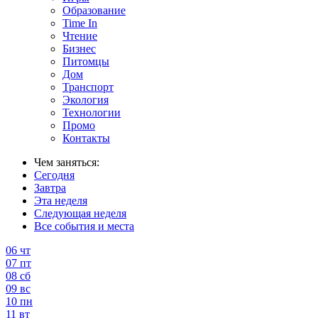
Образование
Time In
Чтение
Бизнес
Питомцы
Дом
Транспорт
Экология
Технологии
Промо
Контакты
Чем заняться:
Сегодня
Завтра
Эта неделя
Следующая неделя
Все события и места
06
чт
07
пт
08
сб
09
вс
10
пн
11
вт