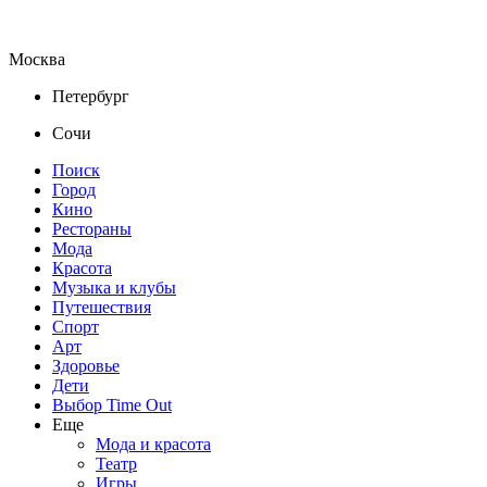
Москва
Петербург
Сочи
Поиск
Город
Кино
Рестораны
Мода
Красота
Музыка и клубы
Путешествия
Спорт
Арт
Здоровье
Дети
Выбор Time Out
Еще
Мода и красота
Театр
Игры