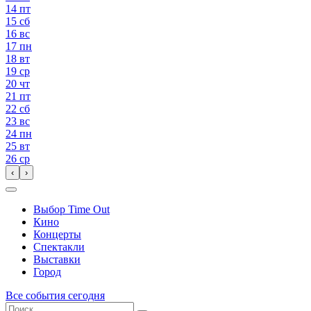
14
пт
15
сб
16
вс
17
пн
18
вт
19
ср
20
чт
21
пт
22
сб
23
вс
24
пн
25
вт
26
ср
‹
›
Выбор Time Out
Кино
Концерты
Спектакли
Выставки
Город
Все события сегодня