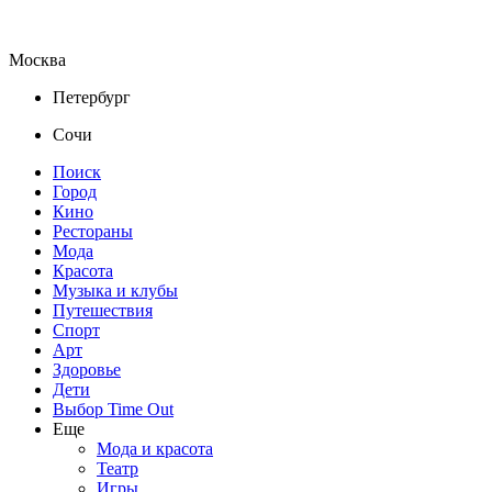
Москва
Петербург
Сочи
Поиск
Город
Кино
Рестораны
Мода
Красота
Музыка и клубы
Путешествия
Спорт
Арт
Здоровье
Дети
Выбор Time Out
Еще
Мода и красота
Театр
Игры