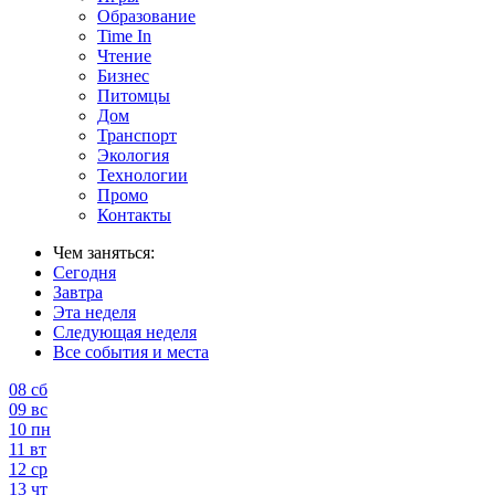
Образование
Time In
Чтение
Бизнес
Питомцы
Дом
Транспорт
Экология
Технологии
Промо
Контакты
Чем заняться:
Сегодня
Завтра
Эта неделя
Следующая неделя
Все события и места
08
сб
09
вс
10
пн
11
вт
12
ср
13
чт