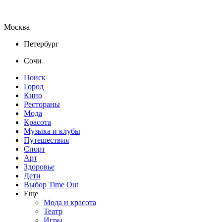
Москва
Петербург
Сочи
Поиск
Город
Кино
Рестораны
Мода
Красота
Музыка и клубы
Путешествия
Спорт
Арт
Здоровье
Дети
Выбор Time Out
Еще
Мода и красота
Театр
Игры