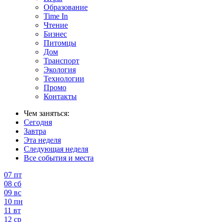
Образование
Time In
Чтение
Бизнес
Питомцы
Дом
Транспорт
Экология
Технологии
Промо
Контакты
Чем заняться:
Сегодня
Завтра
Эта неделя
Следующая неделя
Все события и места
07
пт
08
сб
09
вс
10
пн
11
вт
12
ср