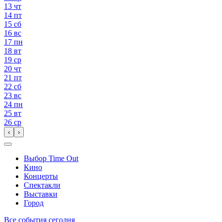
13
чт
14
пт
15
сб
16
вс
17
пн
18
вт
19
ср
20
чт
21
пт
22
сб
23
вс
24
пн
25
вт
26
ср
‹
›
Выбор Time Out
Кино
Концерты
Спектакли
Выставки
Город
Все события сегодня