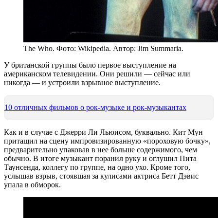
The Who. Фото: Wikipedia. Автор: Jim Summaria.
У британской группы было первое выступление на
американском телевидении. Они решили — сейчас или
никогда — и устроили взрывное выступление.
10 отличных фильмов о рок-музыке и рок-музыкантах
Как и в случае с Джерри Ли Льюисом, буквально. Кит Мун
притащил на сцену импровизированную «пороховую бочку»,
предварительно упаковав в нее больше содержимого, чем
обычно. В итоге музыкант поранил руку и оглушил Пита
Таунсенда, коллегу по группе, на одно ухо. Кроме того,
услышав взрыв, стоявшая за кулисами актриса Бетт Дэвис
упала в обморок.