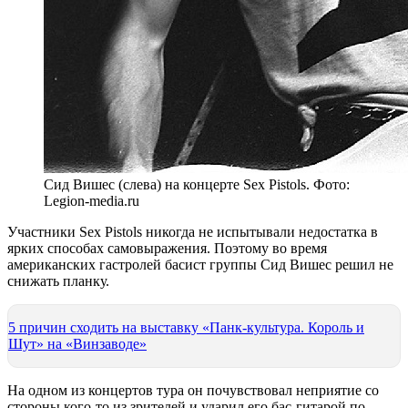
Сид Вишес (слева) на концерте Sex Pistols. Фото:
Legion-media.ru
Участники Sex Pistols никогда не испытывали недостатка в
ярких способах самовыражения. Поэтому во время
американских гастролей басист группы Сид Вишес решил не
снижать планку.
5 причин сходить на выставку «Панк-культура. Король и
Шут» на «Винзаводе»
На одном из концертов тура он почувствовал неприятие со
стороны кого-то из зрителей и ударил его бас-гитарой по