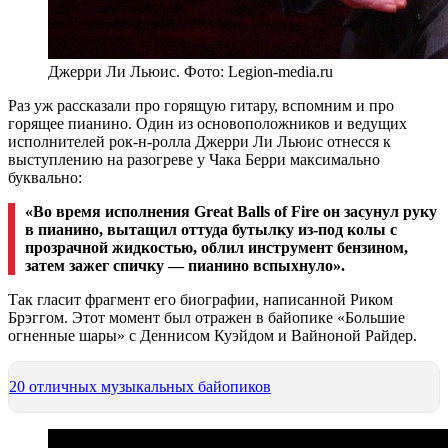
Джерри Ли Льюис. Фото: Legion-media.ru
Раз уж рассказали про горящую гитару, вспомним и про
горящее пианино. Один из основоположников и ведущих
исполнителей рок-н-ролла Джерри Ли Льюис отнесся к
выступлению на разогреве у Чака Берри максимально
буквально:
«Во время исполнения Great Balls of Fire он засунул руку
в пианино, вытащил оттуда бутылку из-под колы с
прозрачной жидкостью, облил инструмент бензином,
затем зажег спичку — пианино вспыхнуло».
Так гласит фрагмент его биографии, написанной Риком
Брэггом. Этот момент был отражен в байопике «Большие
огненные шары» с Деннисом Куэйдом и Вайноной Райдер.
20 отличных музыкальных байопиков