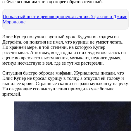
сейчас вспомним эпизод скорее образовательный.
Проклятый поэт и революционер-язычник. 5 фактов о Джиме
Моррисоне
Элис Купер получил грустный урок. Будучи выходцем из
Детройта, он понятия не имел, что курицы не умеют летать.
По крайней мере, в той степени, на которую Купер
рассчитывал. А потому, когда одна из них чудом оказалась на
сцене во время его выступления, музыкант, недолго думая,
метнул несчастную в зал, где ее тут же растерзали.
Ситуация быстро обросла мифами. Журналисты писали, что
Элис Купер не бросал курицу в толпу, а откусил ей голову и
выпил ее кровь. Страшные сказки сыграли музыканту на руку.
На следующие его выступления приходило уже больше
зрителей.