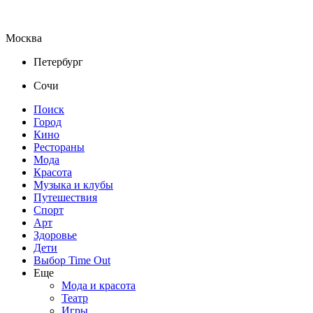
Москва
Петербург
Сочи
Поиск
Город
Кино
Рестораны
Мода
Красота
Музыка и клубы
Путешествия
Спорт
Арт
Здоровье
Дети
Выбор Time Out
Еще
Мода и красота
Театр
Игры