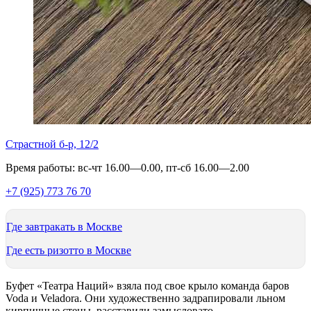
Страстной б-р, 12/2
Время работы: вс-чт 16.00—0.00, пт-сб 16.00—2.00
+7 (925) 773 76 70
Где завтракать в Москве
Где есть ризотто в Москве
Буфет «Театра Наций» взяла под свое крыло команда баров
Voda и Veladora. Они художественно задрапировали льном
кирпичные стены, расставили замысловато-