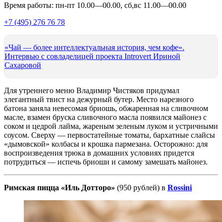
Время работы: пн-пт 10.00—00.00, сб,вс 11.00—00.00
+7 (495) 276 76 78
«Чай — более интеллектуальная история, чем кофе».
Интервью с совладелицей проекта Introvert Ириной
Сахаровой
Для утреннего меню Владимир Чистяков придумал
элегантный твист на дежурный бутер. Место нарезного
батона заняла невесомая бриошь, обжаренная на сливочном
масле, взамен бруска сливочного масла появился майонез с
соком и цедрой лайма, жареным зеленым луком и устричными
соусом. Сверху — первостатейные томаты, бархатные слайсы
«дымовской» колбасы и крошка пармезана. Осторожно: для
воспроизведения трюка в домашних условиях придется
потрудиться — испечь бриоши и самому замешать майонез.
Римская пицца «Иль Дотторо»
(950 рублей) в
Rossini