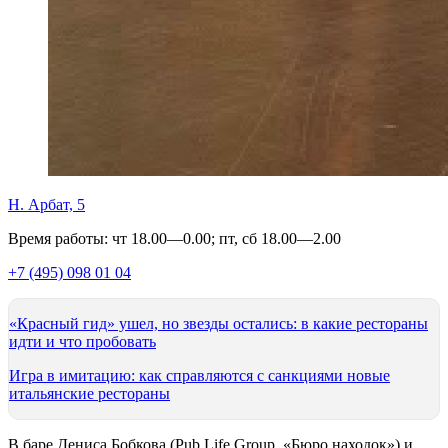
Н. Арбат, 5
Время работы: чт 18.00—0.00; пт, сб 18.00—2.00
+7 (495) 098 01 04
«Красный гид» ушел, но звезды остались: в какие рестораны
идти и что пробовать
Игра в имитацию: как справляются с санкциями новые
итальянские рестораны
В баре Дениса Бобкова (Pub Life Group, «Бюро находок») и