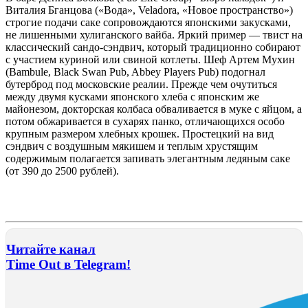
Виталия Бганцова («Вода», Veladora, «Новое пространство»)
строгие подачи саке сопровождаются японскими закусками,
не лишенными хулиганского вайба. Яркий пример — твист на
классический сандо-сэндвич, который традиционно собирают
с участием куриной или свиной котлеты. Шеф Артем Мухин
(Bambule, Black Swan Pub, Abbey Players Pub) подогнал
бутерброд под московские реалии. Прежде чем очутиться
между двумя кусками японского хлеба с японским же
майонезом, докторская колбаса обваливается в муке с яйцом, а
потом обжаривается в сухарях панко, отличающихся особо
крупным размером хлебных крошек. Простецкий на вид
сэндвич с воздушным мякишем и теплым хрустящим
содержимым полагается запивать элегантным ледяным саке
(от 390 до 2500 рублей).
Читайте канал
Time Out в Telegram!