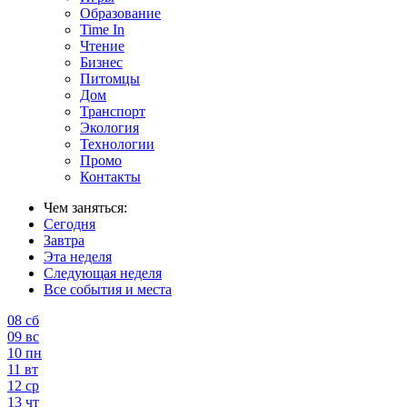
Образование
Time In
Чтение
Бизнес
Питомцы
Дом
Транспорт
Экология
Технологии
Промо
Контакты
Чем заняться:
Сегодня
Завтра
Эта неделя
Следующая неделя
Все события и места
08
сб
09
вс
10
пн
11
вт
12
ср
13
чт