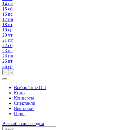
14
пт
15
сб
16
вс
17
пн
18
вт
19
ср
20
чт
21
пт
22
сб
23
вс
24
пн
25
вт
26
ср
‹
›
Выбор Time Out
Кино
Концерты
Спектакли
Выставки
Город
Все события сегодня