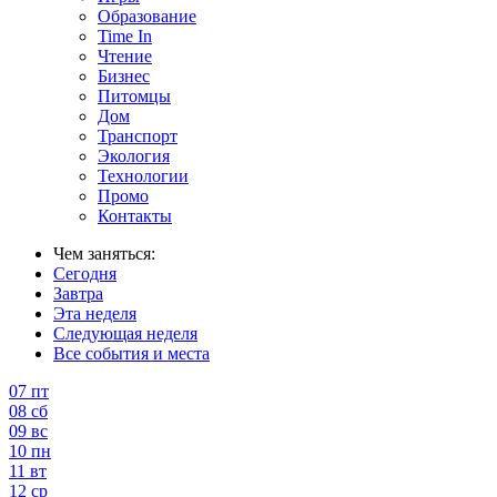
Образование
Time In
Чтение
Бизнес
Питомцы
Дом
Транспорт
Экология
Технологии
Промо
Контакты
Чем заняться:
Сегодня
Завтра
Эта неделя
Следующая неделя
Все события и места
07
пт
08
сб
09
вс
10
пн
11
вт
12
ср