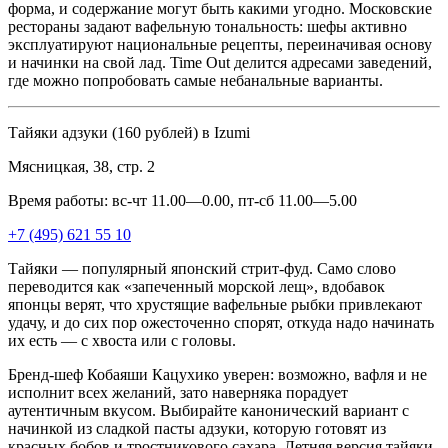
форма, и содержание могут быть какими угодно. Московские
рестораны задают вафельную тональность: шефы активно
эксплуатируют национальные рецепты, переиначивая основу
и начинки на свой лад. Time Out делится адресами заведений,
где можно попробовать самые небанальные варианты.
Тайяки адзуки (160 рублей) в Izumi
Мясницкая, 38, стр. 2
Время работы: вс-чт 11.00—0.00, пт-сб 11.00—5.00
+7 (495) 621 55 10
Тайяки — популярный японский стрит-фуд. Само слово
переводится как «запеченный морской лещ», вдобавок
японцы верят, что хрустящие вафельные рыбки привлекают
удачу, и до сих пор ожесточенно спорят, откуда надо начинать
их есть — с хвоста или с головы.
Бренд-шеф Кобаяши Кацухико уверен: возможно, вафля и не
исполнит всех желаний, зато наверняка порадует
аутентичным вкусом. Выбирайте канонический вариант с
начинкой из сладкой пасты адзуки, которую готовят из
красных бобов и тростникового сахара. Летняя версия тайяки