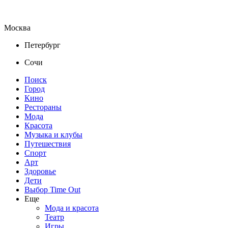
Москва
Петербург
Сочи
Поиск
Город
Кино
Рестораны
Мода
Красота
Музыка и клубы
Путешествия
Спорт
Арт
Здоровье
Дети
Выбор Time Out
Еще
Мода и красота
Театр
Игры