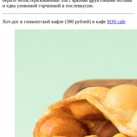
берите непастеризованный эль с яркими фруктовыми нотами
и едва уловимой горчинкой в послевкусии.
Хот-дог в гонконгской вафле (380 рублей) в кафе
SOS саfe