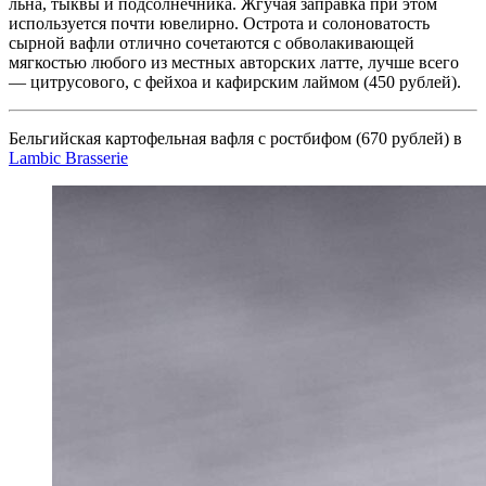
льна, тыквы и подсолнечника. Жгучая заправка при этом
используется почти ювелирно. Острота и солоноватость
сырной вафли отлично сочетаются с обволакивающей
мягкостью любого из местных авторских латте, лучше всего
— цитрусового, с фейхоа и кафирским лаймом (450 рублей).
Бельгийская картофельная вафля с ростбифом (670 рублей) в
Lambic Brasserie