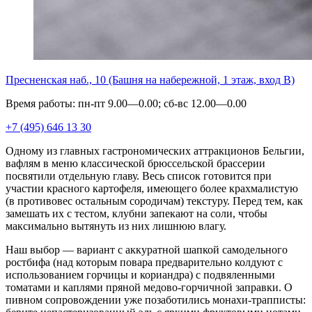
Пресненская наб., 10 (Башня на набережной, 1 этаж, вход В)
Время работы: пн-пт 9.00—0.00; сб-вс 12.00—0.00
+7 (495) 646 13 30
Одному из главных гастрономических аттракционов Бельгии,
вафлям в меню классической брюссельской брассерии
посвятили отдельную главу. Весь список готовится при
участии красного картофеля, имеющего более крахмалистую
(в противовес остальным сородичам) текстуру. Перед тем, как
замешать их с тестом, клубни запекают на соли, чтобы
максимально вытянуть из них лишнюю влагу.
Наш выбор — вариант с аккуратной шапкой самодельного
ростбифа (над которым повара предварительно колдуют с
использованием горчицы и кориандра) с подвяленными
томатами и каплями пряной медово-горчичной заправки. О
пивном сопровождении уже позаботились монахи-трапписты: