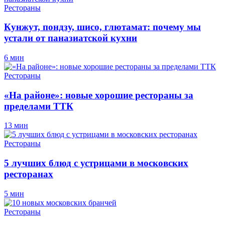
Рестораны
Кунжут, пондзу, шисо, глютамат: почему мы
устали от паназиатской кухни
6 мин
Рестораны
«На районе»: новые хорошие рестораны за
пределами ТТК
13 мин
Рестораны
5 лучших блюд с устрицами в московских
ресторанах
5 мин
Рестораны