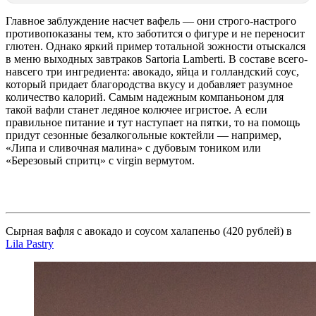
Главное заблуждение насчет вафель — они строго-настрого
противопоказаны тем, кто заботится о фигуре и не переносит
глютен. Однако яркий пример тотальной зожности отыскался
в меню выходных завтраков Sartoria Lamberti. В составе всего-
навсего три ингредиента: авокадо, яйца и голландский соус,
который придает благородства вкусу и добавляет разумное
количество калорий. Самым надежным компаньоном для
такой вафли станет ледяное колючее игристое. А если
правильное питание и тут наступает на пятки, то на помощь
придут сезонные безалкогольные коктейли — например,
«Липа и сливочная малина» с дубовым тоником или
«Березовый спритц» с virgin вермутом.
Сырная вафля с авокадо и соусом халапеньо (420 рублей) в
Lila Pastry