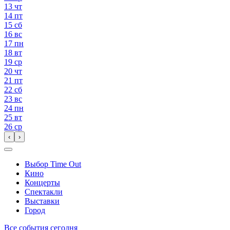
13
чт
14
пт
15
сб
16
вс
17
пн
18
вт
19
ср
20
чт
21
пт
22
сб
23
вс
24
пн
25
вт
26
ср
‹
›
Выбор Time Out
Кино
Концерты
Спектакли
Выставки
Город
Все события сегодня