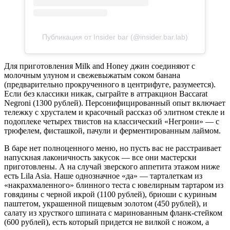
Публикация от Insider bar (@insider.bar.lab)
Для приготовления Milk and Honey джин соединяют с
молочным улуном и свежевыжатым соком банана
(предварительно прокрученного в центрифуге, разумеется).
Если без классики никак, сыграйте в аттракцион Baccarat
Negroni (1300 рублей). Персонифицированный опыт включает
тележку с хрусталем и красочный рассказ об элитном стекле и
подоплеке четырех твистов на классический «Негрони» — с
трюфелем, фисташкой, пачули и ферментированным лаймом.
В баре нет полноценного меню, но пусть вас не расстраивает
напускная лаконичность закусок — все они мастерски
приготовлены. А на случай зверского аппетита этажом ниже
есть Lila Asia. Наше однозначное «да» — тарталеткам из
«накрахмаленного» блинного теста с ювелирным тартаром из
говядины с черной икрой (1100 рублей), бриоши с куриным
паштетом, украшенной пищевым золотом (450 рублей), и
салату из хрусткого шпината с маринованным фланк-стейком
(600 рублей), есть который придется не вилкой с ножом, а