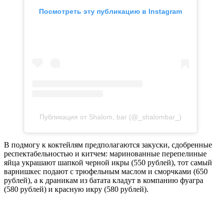
Посмотреть эту публикацию в Instagram
Публикация от Shalom, bar (@_shalombar_)
В подмогу к коктейлям предполагаются закуски, сдобренные
респектабельностью и китчем: маринованные перепелиные
яйца украшают шапкой черной икры (550 рублей), тот самый
варнишкес подают с трюфельным маслом и сморчками (650
рублей), а к драникам из батата кладут в компанию фуагра
(580 рублей) и красную икру (580 рублей).