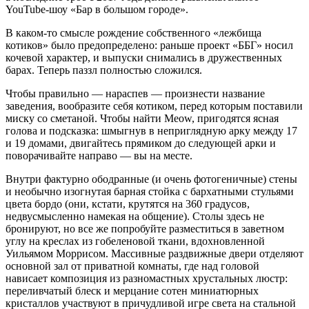
YouTube-шоу «Бар в большом городе».
В каком-то смысле рождение собственного «лежбища
котиков» было предопределено: раньше проект «ББГ» носил
кочевой характер, и выпуски снимались в дружественных
барах. Теперь паззл полностью сложился.
Чтобы правильно — нараспев — произнести название
заведения, вообразите себя котиком, перед которым поставили
миску со сметаной. Чтобы найти Meow, пригодятся ясная
голова и подсказка: шмыгнув в неприглядную арку между 17
и 19 домами, двигайтесь прямиком до следующей арки и
поворачивайте направо — вы на месте.
Внутри фактурно ободранные (и очень фотогеничные) стены
и необычно изогнутая барная стойка с бархатными стульями
цвета бордо (они, кстати, крутятся на 360 градусов,
недвусмысленно намекая на общение). Столы здесь не
бронируют, но все же попробуйте разместиться в заветном
углу на креслах из гобеленовой ткани, вдохновленной
Уильямом Моррисом. Массивные раздвижные двери отделяют
основной зал от приватной комнаты, где над головой
нависает композиция из разномастных хрустальных люстр:
переливчатый блеск и мерцание сотен миниатюрных
кристаллов участвуют в причудливой игре света на стальной