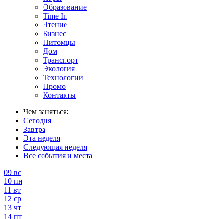
Образование
Time In
Чтение
Бизнес
Питомцы
Дом
Транспорт
Экология
Технологии
Промо
Контакты
Чем заняться:
Сегодня
Завтра
Эта неделя
Следующая неделя
Все события и места
09
вс
10
пн
11
вт
12
ср
13
чт
14
пт