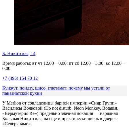
Б. Никитская, 14
Время работы: вт-чт 12.00—0.00; пт-сб 12.00—3.00; вс 12.00—
0.00
+7 (495) 154 70 12
Кунжут, пондзу, шисо, глютамат: почему мы устали от
паназиатской кухни
У Merlion от совладелицы барной империи «Сидр Групп»
Василисы Волковой (Do not disturb, Neon Monkey, Botanist,
«Вермутерия Re») предельно злачная локация — нарядная
Большая Никитская, да еще и практически дверь в дверь с
«Северянами».