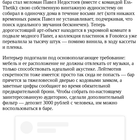
бара стал меломан Павел Недостоев (вместе с командой Ess-
Thetik): свою собственную винтажную аудиосистему он
собирал в одиночку дома в течение восьми лет (хотя никаких
временных рамок Павел не устанавливает, подчеркивая, что
поиск идеального звучания бесконечен). Теперь
дорогостоящий арт-объект находится в укромной комнате в
подвале модного Flaner, а коллекция пластинок в Fonoteca уже
перевалила за тысячу штук — помимо винила, в ходу кассеты
и пленка.
Интерьер подогнали под основополагающее требование:
мебель и ее расположение не должны отвлекать от музыки, а
только способствовать идеальной акустике. Лейтмотив
секретности тоже имеется: просто так сюда не попасть — бар
прячется за тяжеловесной дверью с кодовыми замком, а
заветные цифры сообщают во время обязательной
предварительной брони. Чтобы собрать по-настоящему
заинтересованную аудиторию, сделали дополнительный
фильтр — депозит 3000 рублей с человека, им можно
воспользоваться в баре.