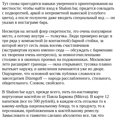
Тут снова пригодятся навыки уверенного ориентирования на
местности: чтобы найти вход в Shalom bar, придется совладать
с подворотней, аркой и неприметной вывеской (голубого
цвета), а после полуночи даже вводить специальный код — он
указан в инстаграме бара.
Несмотря на легкий флер секретности, это очень популярное
место, а потому внутри — толкучка. Люди примерно везде: в
три ряда у компактной (и контактной) барной стойки, за
которой могут сесть лишь восемь счастливчиков
(экстравертам нужно именно сюда — обсуждать с барменами
их творения очень интересно), за немногочисленными
столами и в оконных проемах на подоконниках. Московское
лето расширяет границы — окна открывают, тусовка плавно
вытекает наружу, и шевеления начинаются уже во дворе.
Ощущение, что основной костяк публики сложился из
завсегдатаев Dizengoff — народа расслабленного, стильного,
общительного. Словом, свойского.
В Shalom bar идут, прежде всего, пить по-настоящему
виртуозные коктейли от Павла Баркова (Mitzva). В карте 12
напитков (все по 590 рублей), в каждом есть отсылки то к
какому-нибудь национальному блюду, то к продукту, то к
персонажам, приближенным к коктейльному ремеслу.
Замысловато и грамотно сделано абсолютно все, так что