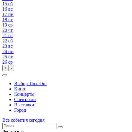
15
сб
16
вс
17
пн
18
вт
19
ср
20
чт
21
пт
22
сб
23
вс
24
пн
25
вт
26
ср
‹
›
Выбор Time Out
Кино
Концерты
Спектакли
Выставки
Город
Все события сегодня
Рестораны