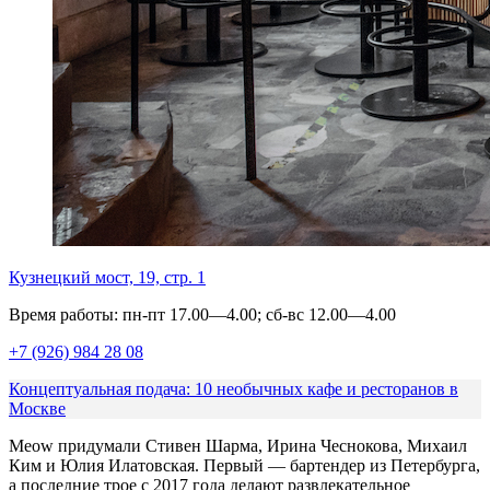
Кузнецкий мост, 19, стр. 1
Время работы: пн-пт 17.00—4.00; сб-вс 12.00—4.00
+7 (926) 984 28 08
Концептуальная подача: 10 необычных кафе и ресторанов в
Москве
Meow придумали Стивен Шарма, Ирина Чеснокова, Михаил
Ким и Юлия Илатовская. Первый — бартендер из Петербурга,
а последние трое с 2017 года делают развлекательное