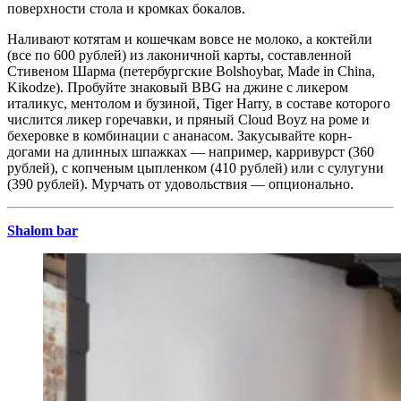
поверхности стола и кромках бокалов.
Наливают котятам и кошечкам вовсе не молоко, а коктейли
(все по 600 рублей) из лаконичной карты, составленной
Стивеном Шарма (петербургские Bolshoybar, Made in China,
Kikodze). Пробуйте знаковый BBG на джине с ликером
италикус, ментолом и бузиной, Tiger Harry, в составе которого
числится ликер горечавки, и пряный Cloud Boyz на роме и
бехеровке в комбинации с ананасом. Закусывайте корн-
догами на длинных шпажках — например, карривурст (360
рублей), с копченым цыпленком (410 рублей) или с сулугуни
(390 рублей). Мурчать от удовольствия — опционально.
Shalom bar