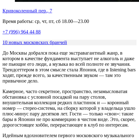
Кривоколенный пер., 7
Время работы: ср, чт, пт, сб 18.00—23.00
+7 (996) 964 44 88
10 новых московских бранчей
До Москвы добрался пока еще экстравагантный жанр, в
котором в качестве фундамента выступает не алкоголь и даже
не пьющие его люди, а музыка во всей полноте ее звучания.
Трендсеттером в этом смысле стала Япония, где в listening bars
ходят, прежде всего, за качественным звуком — там это
привычное дело.
Камерное, часто секретное, пространство, незамысловатая
обстановка с условной посадкой на пару столов,
внушительная коллекция редких пластинок и — коронный
номер — стерео-система, на сборку которой у владельца ушло
плюс-минус пару десятков лет. Гости — только «свои»: такие
бары в Японии не про коммерцию в чистом виде. Это, скорее,
дорогостоящее хобби, перерастающее в клуб по интересам.
Идейным вдохновителем первого московского музыкального