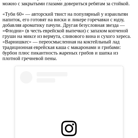
можно с закрытыми глазами довериться ребятам за стойкой.
«Туби 60» — авторский твист на популярный у израильтян
напиток, его готовят на виски и ликере горечавки с юдзу,
добавляя ароматику пачули. Другая безусловная звезда —
«Флодни» (в честь еврейской выпечки) с запахом копченой
груши на миксе из вермута, сливового вина и сухого хереса.
«Варнишкес» — переосмысленная на коктейльный лад
традиционная еврейская каша с макаронами и грибами:
бурбон плюс пикантность жареных грибов и шапка из
плотной гречневой пены.