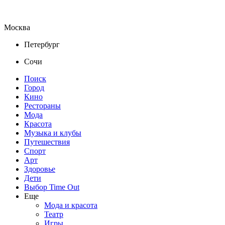
Москва
Петербург
Сочи
Поиск
Город
Кино
Рестораны
Мода
Красота
Музыка и клубы
Путешествия
Спорт
Арт
Здоровье
Дети
Выбор Time Out
Еще
Мода и красота
Театр
Игры