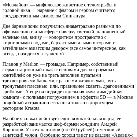
«Мерлайон» — мифическое животное с телом рыбы и
головой льва — наравне с флагом и гербом считается
государственным символом Сингапура.
Две барные зоны получились диаметрально разными по
оформлению и атмосфере: наверху светлый, наполненный
зеленью зал, внизу — колоритное пространство с
кирпичными сводами, бархатными алыми шторами и
затейливым азиатским декором (все самое интересное, как
всегда, находится в туалетах).
Планов у Merlion — громадье. Например, собственный
ферментационный шкаф с основами для хитроумных
коктейлей: он уже на треть заполнен пузатыми
трехлитровыми банками с разными жидкостями, чуть
тронутыми плесенью, или, правильнее сказать, драгоценными
грибками. А еще на подходе отдельная «мультимедийная
комната» с полными погружением в эффекты 5D — в Москве
подобный аттракцион есть пока только в дорогущем
ресторане Krasota.
На обоих этажах действует единая коктейльная карта, ее
разработкой занимается шеф-бармен холдинга Андрей
Корнилов. У всех напитков (по 650 рублей) отчетливый
азиатский уклон. Особенно хорош твист из раздела «Аравия»: