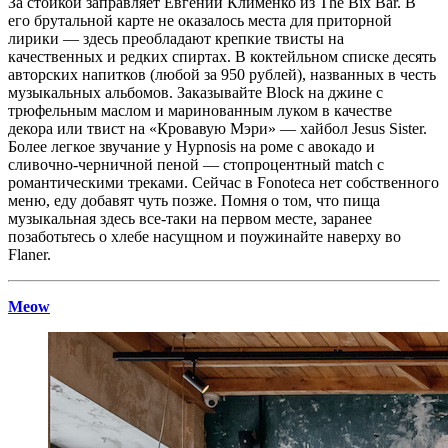
За стойкой заправляет Евгений Клименко из The Bix Bar. В
его брутальной карте не оказалось места для приторной
лирики — здесь преобладают крепкие твисты на
качественных и редких спиртах. В коктейльном списке десять
авторских напитков (любой за 950 рублей), названных в честь
музыкальных альбомов. Заказывайте Block на джине с
трюфельным маслом и маринованным луком в качестве
декора или твист на «Кровавую Мэри» — хайбол Jesus Sister.
Более легкое звучание у Hypnosis на роме с авокадо и
сливочно-черничной пеной — стопроцентный match с
романтическими треками. Сейчас в Fonoteca нет собственного
меню, еду добавят чуть позже. Помня о том, что пища
музыкальная здесь все-таки на первом месте, заранее
позаботьтесь о хлебе насущном и поужинайте наверху во
Flaner.
Meow