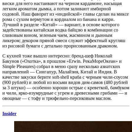
виски для него настаивают на черном кардамоне, насыщая
легким ароматом дымка, а потом заливают имбирной
содовой. Наш фаворит из «индийской» главы сделан на миксе
рома с сухим вермутом и кордиалом из банана и карри.
Лучший в разделе «Китай» — вариант, в основе которого
задействованы китайская водка байцзю в комбинации со
сливовым вином, зеленым чаем, жасмином и дынным
ликером; декором пряной смеси служит эффектный кругляш
из рисовой бумаги с детально прорисованным драконом.
С кухней тоже вышло интересно: бренд-шеф Николай
Бакунов («Охотка», в прошлом «Erwin. РекаМореОкеан» и
Simple Pleasures) собрал в меню сразу несколько азиатских
направлений — Сингапур, Малайзия, Китай и Индия. В
качестве закуски берите soft-shell краба с черным чили-соусом
(900 рублей) и любой из восьми видов дим-самов (480 рублей
за 3 штуки) — особенно хороши острые с креветкой, бамбуком
и чили, ярко-изумрудные с угрем и древесными грибами — и
овощные — с тофу и трюфельно-персиковым маслом.
Insider