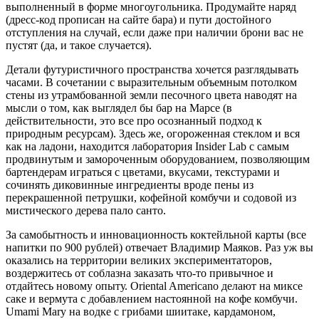
выполненный в форме многоугольника. Продумайте наряд
(дресс-код прописан на сайте бара) и пути достойного
отступления на случай, если даже при наличии брони вас не
пустят (да, и такое случается).
Детали футуристичного пространства хочется разглядывать
часами. В сочетании с выразительным объемным потолком
стены из утрамбованной земли песочного цвета наводят на
мысли о том, как выглядел бы бар на Марсе (в
действительности, это все про осознанный подход к
природным ресурсам). Здесь же, огороженная стеклом и вся
как на ладони, находится лаборатория Insider Lab с самым
продвинутым и замороченным оборудованием, позволяющим
бартендерам играться с цветами, вкусами, текстурами и
сочинять диковинные ингредиенты вроде пены из
перекрашенной петрушки, кофейной комбучи и содовой из
мистического дерева пало санто.
За самобытность и инновационность коктейльной карты (все
напитки по 900 рублей) отвечает Владимир Маяков. Раз уж вы
оказались на территории великих экспериментаторов,
воздержитесь от соблазна заказать что-то привычное и
отдайтесь новому опыту. Oriental Americano делают на миксе
саке и вермута с добавлением настоянной на кофе комбучи.
Umami Mary на водке с грибами шиитаке, кардамоном,