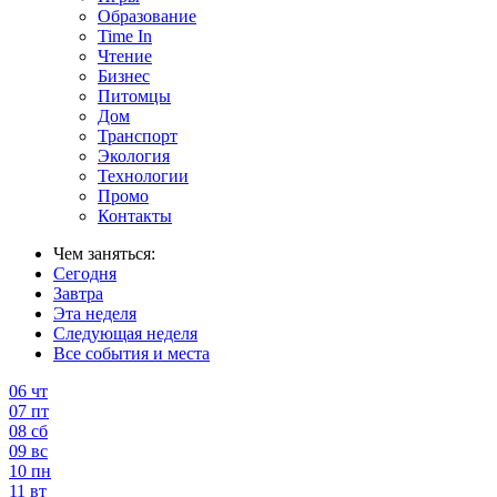
Образование
Time In
Чтение
Бизнес
Питомцы
Дом
Транспорт
Экология
Технологии
Промо
Контакты
Чем заняться:
Сегодня
Завтра
Эта неделя
Следующая неделя
Все события и места
06
чт
07
пт
08
сб
09
вс
10
пн
11
вт