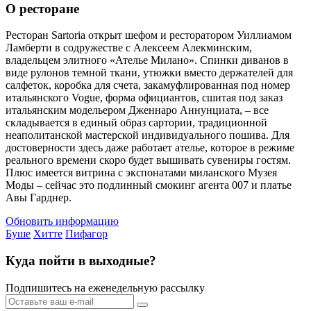
О ресторане
Ресторан Sartoria открыт шефом и ресторатором Уиллиамом
Ламберти в содружестве с Алексеем Алекминским,
владельцем элитного «Ателье Милано». Спинки диванов в
виде рулонов темной ткани, утюжки вместо держателей для
салфеток, коробка для счета, закамуфлированная под номер
итальянского Vogue, форма официантов, сшитая под заказ
итальянским модельером Дженнаро Аннунциата, – все
складывается в единый образ сартории, традиционной
неаполитанской мастерской индивидуального пошива. Для
достоверности здесь даже работает ателье, которое в режиме
реального времени скоро будет вышивать сувениры гостям.
Плюс имеется витрина с экспонатами миланского Музея
Моды – сейчас это подлинный смокинг агента 007 и платье
Авы Гарднер.
Обновить информацию
Буше
Хитте
Пифагор
Куда пойти в выходные?
Подпишитесь на еженедельную рассылку