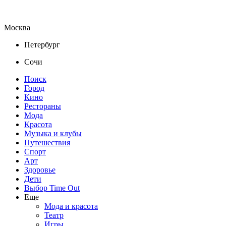
Москва
Петербург
Сочи
Поиск
Город
Кино
Рестораны
Мода
Красота
Музыка и клубы
Путешествия
Спорт
Арт
Здоровье
Дети
Выбор Time Out
Еще
Мода и красота
Театр
Игры