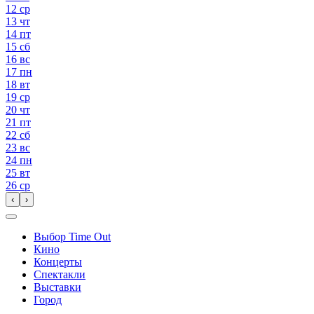
12
ср
13
чт
14
пт
15
сб
16
вс
17
пн
18
вт
19
ср
20
чт
21
пт
22
сб
23
вс
24
пн
25
вт
26
ср
‹
›
Выбор Time Out
Кино
Концерты
Спектакли
Выставки
Город