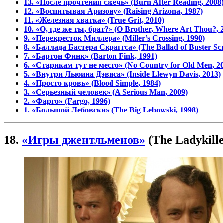
13. «После прочтения сжечь» (Burn After Reading, 2008
12. «Воспитывая Аризону» (Raising Arizona, 1987)
11. «Железная хватка» (True Grit, 2010)
10. «О, где же ты, брат?» (O Brother, Where Art Thou?, 
9. «Перекресток Миллера» (Miller’s Crossing, 1990)
8. «Баллада Бастера Скраггса» (The Ballad of Buster Scr
7. «Бартон Финк» (Barton Fink, 1991)
6. «Старикам тут не место» (No Country for Old Men, 2
5. «Внутри Льюина Дэвиса» (Inside Llewyn Davis, 2013)
4. «Просто кровь» (Blood Simple, 1984)
3. «Серьезный человек» (A Serious Man, 2009)
2. «Фарго» (Fargo, 1996)
1. «Большой Лебовски» (The Big Lebowski, 1998)
18.
«Игры джентльменов»
(The Ladykille