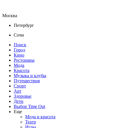
Москва
Петербург
Сочи
Поиск
Город
Кино
Рестораны
Мода
Красота
Музыка и клубы
Путешествия
Спорт
Арт
Здоровье
Дети
Выбор Time Out
Еще
Мода и красота
Театр
Игры