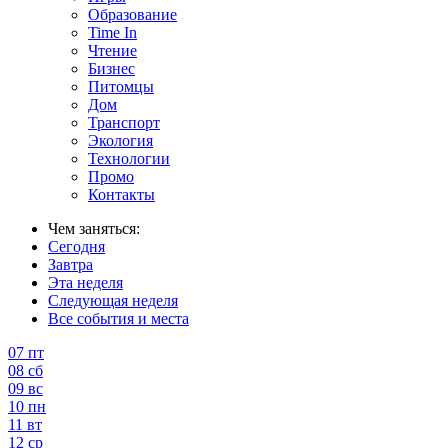
Образование
Time In
Чтение
Бизнес
Питомцы
Дом
Транспорт
Экология
Технологии
Промо
Контакты
Чем заняться:
Сегодня
Завтра
Эта неделя
Следующая неделя
Все события и места
07
пт
08
сб
09
вс
10
пн
11
вт
12
ср