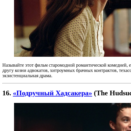
Называйте этот фильм старомодной романтической комедией, е
другу козни адвокатов, хитроумных брачных контрактов, техас
экзистенциальная драма.
16.
«Подручный Хадсакера»
(The Hudsuc