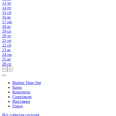
13
чт
14
пт
15
сб
16
вс
17
пн
18
вт
19
ср
20
чт
21
пт
22
сб
23
вс
24
пн
25
вт
26
ср
‹
›
Выбор Time Out
Кино
Концерты
Спектакли
Выставки
Город
Все события сегодня