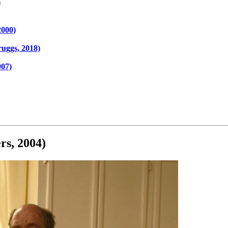
)
2000)
uggs, 2018)
007)
rs, 2004)