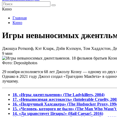
Кино
Главная
Кино
Игры невыносимых джентльме
Джошуа Роткопф, Кэт Кларк, Дэйв Кэлхоун, Том Хаддлстон, Де
9 мин
Фото: Depositphotos
29 ноября исполняется 68 лет Джоэлу Коэну — одному из двух 
Однако в 2021 году Джоэл создал «Трагедию Макбета» в одиноч
лучшему.
18. «Игры джентльменов» (The Ladykillers, 2004)
17. «Невыносимая жестокость» (Intolerable Cruelty, 200
16. «Подручный Хадсакера» (The Hudsucker Proxy, 199
15. «Человек, которого не было» (The Man Who Wasn’t 
14. «Да здравствует Цезарь!» (Hail Caesar!, 2016)