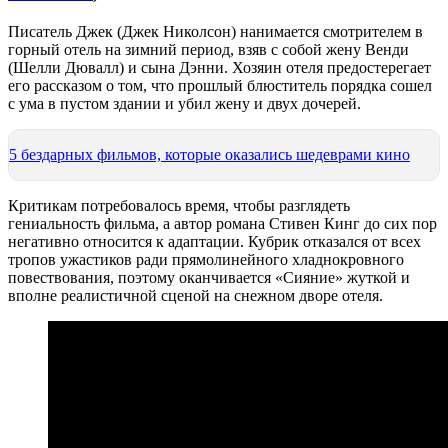
Писатель Джек (Джек Николсон) нанимается смотрителем в
горный отель на зимний период, взяв с собой жену Венди
(Шелли Дювалл) и сына Дэнни. Хозяин отеля предостерегает
его рассказом о том, что прошлый блюститель порядка сошел
с ума в пустом здании и убил жену и двух дочерей.
5 бездарных фильмов, которые оказались шедеврами кино
Критикам потребовалось время, чтобы разглядеть
гениальность фильма, а автор романа Стивен Кинг до сих пор
негативно относится к адаптации. Кубрик отказался от всех
тропов ужастиков ради прямолинейного хладнокровного
повествования, поэтому оканчивается «Сияние» жуткой и
вполне реалистичной сценой на снежном дворе отеля.