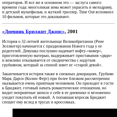
операторов. И все же в основном это — заслуга самого
времени года: многоликая зима может украсить и мелодраму,
и детский мультфильм, и жуткий триллер. Time Out вспомнил
10 фильмов, которые это доказывают.
«Дневник Бриджит Джонс»
, 2001
История о 32-летней жительнице Великобритании (Рене
Зеллвегер) начинается с празднования Нового года у ее
родителей. Девушка послушно надевает кофту-«ковер»,
приготовленную матерью, выдерживает приставания «дяди»
и вежливо отказывается от сводничества с надутым
грубияном, который за спиной зовет ее «старой девой».
Заканчивается история также в снежных декорациях. Грубиян
Марк Дарси (Колин Ферт) при более близком рассмотрении
оказывается очень приятным человеком. Он приходит в гости
к Бриджит, готовый начать романтические отношения, но
видит неприятные записи о себе в ее дневнике и мгновенно
уходит покупать ей новый. А попавшая впросак Бриджит
спешит ему вслед в трусах и кроссовках.