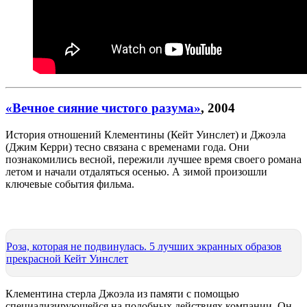
«Вечное сияние чистого разума»
, 2004
История отношений Клементины (Кейт Уинслет) и Джоэла
(Джим Керри) тесно связана с временами года. Они
познакомились весной, пережили лучшее время своего романа
летом и начали отдаляться осенью. А зимой произошли
ключевые события фильма.
Роза, которая не подвинулась. 5 лучших экранных образов
прекрасной Кейт Уинслет
Клементина стерла Джоэла из памяти с помощью
специализирующейся на подобных действиях компании. Он