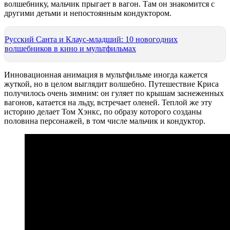
волшебнику, мальчик прыгает в вагон. Там он знакомится с
другими детьми и непостоянным кондуктором.
Русский Санта и Клаус-младший: 10 новогодних
волшебников в кино и мультфильмах
Инновационная анимация в мультфильме иногда кажется
жуткой, но в целом выглядит волшебно. Путешествие Криса
получилось очень зимним: он гуляет по крышам заснеженных
вагонов, катается на льду, встречает оленей. Теплой же эту
историю делает Том Хэнкс, по образу которого созданы
половина персонажей, в том числе мальчик и кондуктор.