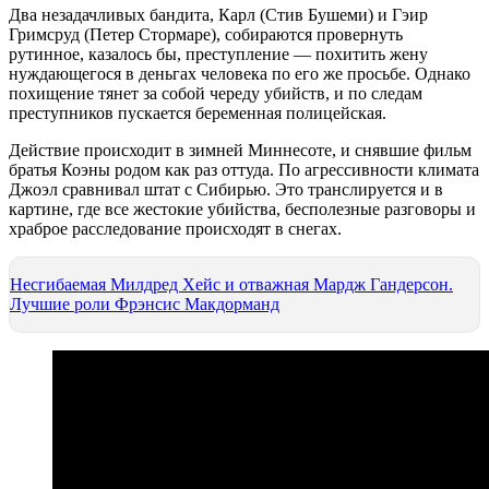
Два незадачливых бандита, Карл (Стив Бушеми) и Гэир
Гримсруд (Петер Стормаре), собираются провернуть
рутинное, казалось бы, преступление — похитить жену
нуждающегося в деньгах человека по его же просьбе. Однако
похищение тянет за собой череду убийств, и по следам
преступников пускается беременная полицейская.
Действие происходит в зимней Миннесоте, и снявшие фильм
братья Коэны родом как раз оттуда. По агрессивности климата
Джоэл сравнивал штат с Сибирью. Это транслируется и в
картине, где все жестокие убийства, бесполезные разговоры и
храброе расследование происходят в снегах.
Несгибаемая Милдред Хейс и отважная Мардж Гандерсон.
Лучшие роли Фрэнсис Макдорманд