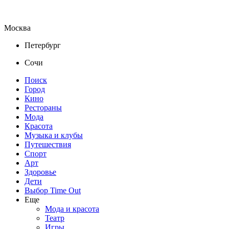
Москва
Петербург
Сочи
Поиск
Город
Кино
Рестораны
Мода
Красота
Музыка и клубы
Путешествия
Спорт
Арт
Здоровье
Дети
Выбор Time Out
Еще
Мода и красота
Театр
Игры