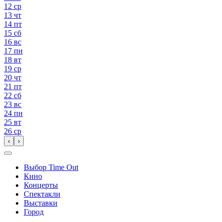
12
ср
13
чт
14
пт
15
сб
16
вс
17
пн
18
вт
19
ср
20
чт
21
пт
22
сб
23
вс
24
пн
25
вт
26
ср
‹
›
Выбор Time Out
Кино
Концерты
Спектакли
Выставки
Город