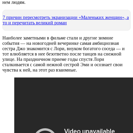
нем людям.
7 причин пересмотреть экранизации «Маленьких женщин», а
то и перечитать великий роман
Наиболее заметными в фильме стали и другие зимние
события — на новогодней вечеринке самая амбициозная
сестра Джо знакомится с Лори, внуком богатого соседа — и
тот влюбляется в нее безответно после танцев на снежной
улице. На праздничном приеме годы спустя Лори
сталкивается с самой нежной сестрой Эми и осознает свои
чувства к ней, на этот раз взаимные.