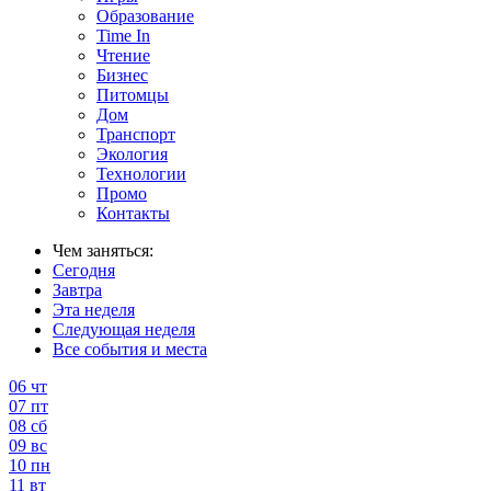
Образование
Time In
Чтение
Бизнес
Питомцы
Дом
Транспорт
Экология
Технологии
Промо
Контакты
Чем заняться:
Сегодня
Завтра
Эта неделя
Следующая неделя
Все события и места
06
чт
07
пт
08
сб
09
вс
10
пн
11
вт