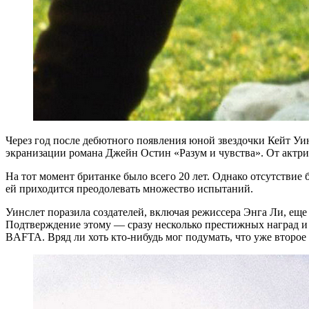
Через год после дебютного появления юной звездочки Кейт У
экранизации романа Джейн Остин «Разум и чувства». От актрис
На тот момент британке было всего 20 лет. Однако отсутствие
ей приходится преодолевать множество испытаний.
Уинслет поразила создателей, включая режиссера Энга Ли, ещ
Подтверждение этому — сразу несколько престижных наград и 
BAFTA. Вряд ли хоть кто-нибудь мог подумать, что уже второ