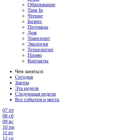
Образование
Time In
Чтение
Бизнес
Питомцы
Дом
Транспорт
Экология
Технологии
Промо
Контакты
Чем заняться:
Сегодня
Завтра
Эта неделя
Следующая неделя
Все события и места
07
пт
08
сб
09
вс
10
пн
11
вт
12
ср