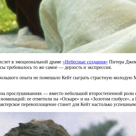
инслет в эмоциональной драме
«Небесные создания»
Питера Джекс
ы требовалось то же самое — дерзость и экспрессия.
 большого опыта не помешало Кейт сыграть страстную молодую М
е на прослушиваниях — вместо небольшой второстепенной роли о
номинаций: ее отметили на «Оскаре» и на «Золотом глобусе», а
е актерское перевоплощение станет для Кейт настолько успешны