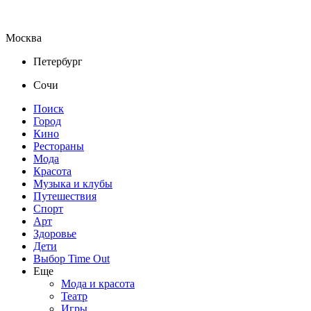
Москва
Петербург
Сочи
Поиск
Город
Кино
Рестораны
Мода
Красота
Музыка и клубы
Путешествия
Спорт
Арт
Здоровье
Дети
Выбор Time Out
Еще
Мода и красота
Театр
Игры