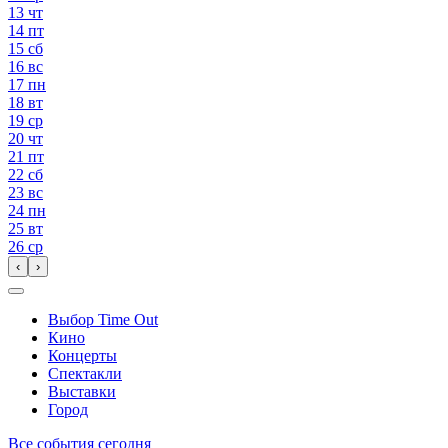
13
чт
14
пт
15
сб
16
вс
17
пн
18
вт
19
ср
20
чт
21
пт
22
сб
23
вс
24
пн
25
вт
26
ср
‹
›
Выбор Time Out
Кино
Концерты
Спектакли
Выставки
Город
Все события сегодня