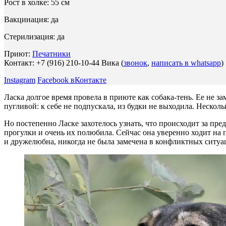
Рост в холке: 55 см
Вакцинация: да
Стерилизация: да
Приют:
Печатники
Контакт: +7 (916) 210-10-44 Вика (
звонок
,
написать в whatsapp
)
Instagram
Facebook
вКонтакте
Ласка долгое время провела в приюте как собака-тень. Ее не за
пугливой: к себе не подпускала, из будки не выходила. Несколь
Но постепенно Ласке захотелось узнать, что происходит за пр
прогулки и очень их полюбила. Сейчас она уверенно ходит на
и дружелюбна, никогда не была замечена в конфликтных ситуа