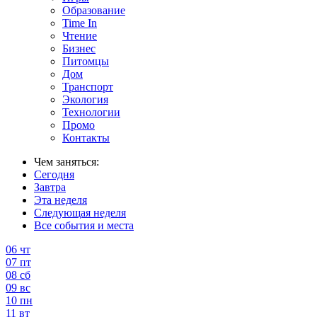
Образование
Time In
Чтение
Бизнес
Питомцы
Дом
Транспорт
Экология
Технологии
Промо
Контакты
Чем заняться:
Сегодня
Завтра
Эта неделя
Следующая неделя
Все события и места
06
чт
07
пт
08
сб
09
вс
10
пн
11
вт