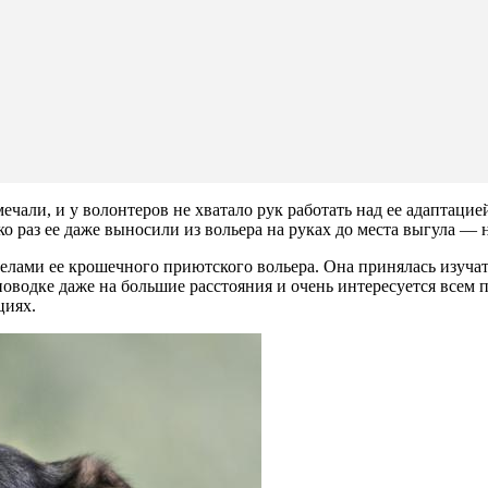
мечали, и у волонтеров не хватало рук работать над ее адаптацие
ко раз ее даже выносили из вольера на руках до места выгула — 
еделами ее крошечного приютского вольера. Она принялась изуч
 поводке даже на большие расстояния и очень интересуется все
циях.