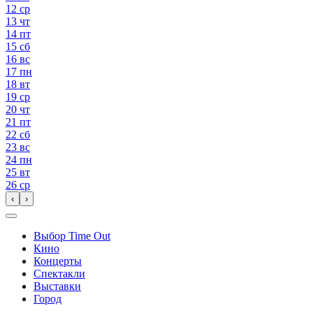
12
ср
13
чт
14
пт
15
сб
16
вс
17
пн
18
вт
19
ср
20
чт
21
пт
22
сб
23
вс
24
пн
25
вт
26
ср
‹
›
Выбор Time Out
Кино
Концерты
Спектакли
Выставки
Город