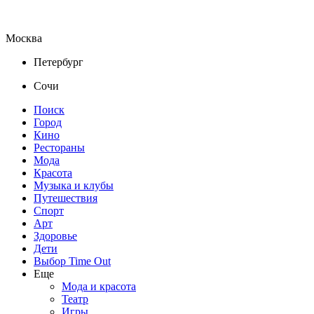
Москва
Петербург
Сочи
Поиск
Город
Кино
Рестораны
Мода
Красота
Музыка и клубы
Путешествия
Спорт
Арт
Здоровье
Дети
Выбор Time Out
Еще
Мода и красота
Театр
Игры