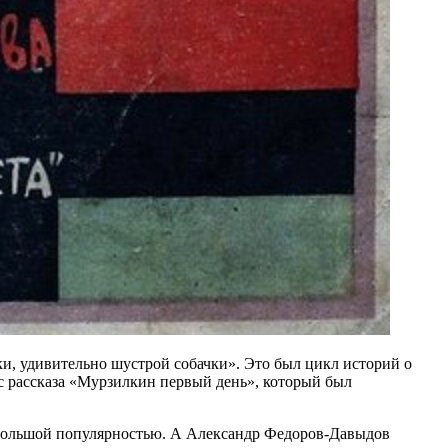
ки, удивительно шустрой собачки». Это был цикл историй о
 с рассказа «Мурзилкин первый день», который был
 большой популярностью. А Александр Федоров-Давыдов