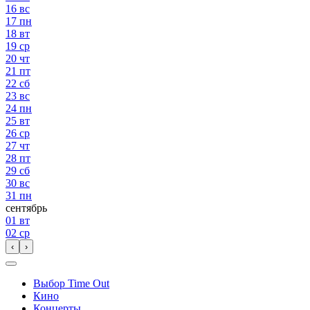
16
вс
17
пн
18
вт
19
ср
20
чт
21
пт
22
сб
23
вс
24
пн
25
вт
26
ср
27
чт
28
пт
29
сб
30
вс
31
пн
сентябрь
01
вт
02
ср
‹
›
Выбор Time Out
Кино
Концерты