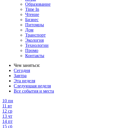
Образование
Time In
Чтение
Бизнес
Питомцы
Дом
Транспорт
Экология
Технологии
Промо
Контакты
Чем заняться:
Сегодня
Завтра
Эта неделя
Следующая неделя
Все события и места
10
пн
11
вт
12
ср
13
чт
14
пт
15
сб