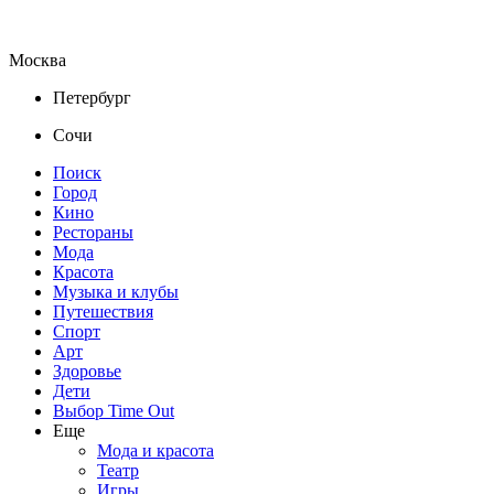
Москва
Петербург
Сочи
Поиск
Город
Кино
Рестораны
Мода
Красота
Музыка и клубы
Путешествия
Спорт
Арт
Здоровье
Дети
Выбор Time Out
Еще
Мода и красота
Театр
Игры