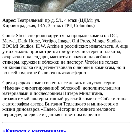
Адрес
: Театральный пр-д, 5/1, 4 этаж (ЦДМ); ул.
Кировоградская, 13А, 3 этаж (ТРЦ Columbus)
Comic Street специализируется на продаже комиксов DC,
Marvel, Dark Horse, Vertigo, Image, Oni Press, Mirage Studios,
BOOM! Studios, IDW, Archie и российских издательств. А еще
у них можно присмотреть атрибутику: постеры и плакаты,
открытки и календари, магниты и значки, наклейки и
стикеры, кружки и обложки на паспорт. Чтобы не только
книжная полка свидетельствовала о любви к комиксам, но и
во всей квартире было очень атмосферно.
Среди редких комиксов есть все девять выпусков серии
«Имена» с лимитированной обложкой, дополнительными
материалами и послесловием Питера Миллигана,
независимый альтернативный русский комикс «Собакистан»
с автографом автора Виталия Терлецкого и мини-серия о
жизни динозавров «Палео. Истории позднего мелового
периода», впервые изданная в цветном варианте.
«Книжки с картинками»