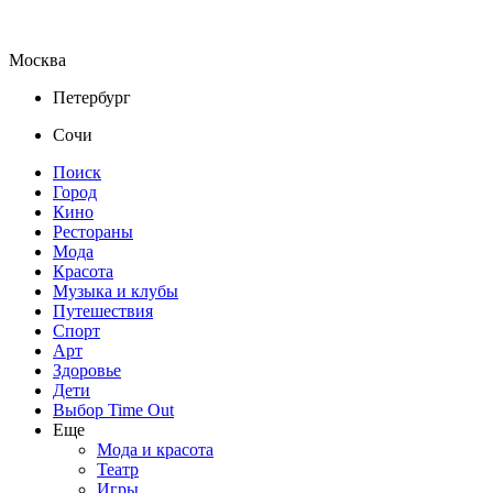
Москва
Петербург
Сочи
Поиск
Город
Кино
Рестораны
Мода
Красота
Музыка и клубы
Путешествия
Спорт
Арт
Здоровье
Дети
Выбор Time Out
Еще
Мода и красота
Театр
Игры