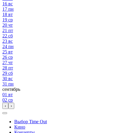
16
вс
17
пн
18
вт
19
ср
20
чт
21
пт
22
сб
23
вс
24
пн
25
вт
26
ср
27
чт
28
пт
29
сб
30
вс
31
пн
сентябрь
01
вт
02
ср
‹
›
Выбор Time Out
Кино
Концерты