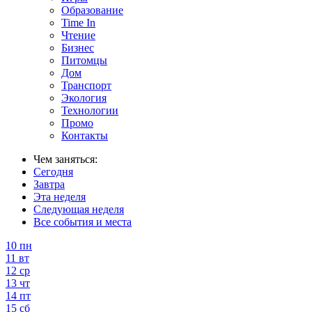
Образование
Time In
Чтение
Бизнес
Питомцы
Дом
Транспорт
Экология
Технологии
Промо
Контакты
Чем заняться:
Сегодня
Завтра
Эта неделя
Следующая неделя
Все события и места
10
пн
11
вт
12
ср
13
чт
14
пт
15
сб