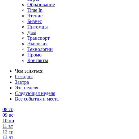
Образование
Time In
Чтение
Бизнес
Питомцы
Дом
Транспорт
Экология
Технологии
Промо
Контакты
Чем заняться:
Сегодня
Завтра
Эта неделя
Следующая неделя
Все события и места
08
сб
09
вс
10
пн
11
вт
12
ср
13
чт