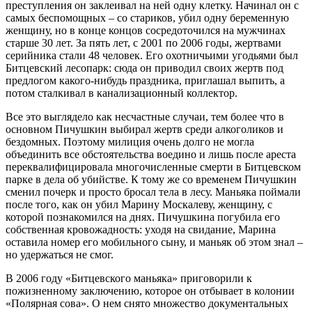
преступления он заклеивал на ней одну клетку. Начинал он с
самых беспомощных – со стариков, убил одну беременную
женщину, но в конце концов сосредоточился на мужчинах
старше 30 лет. За пять лет, с 2001 по 2006 годы, жертвами
серийника стали 48 человек. Его охотничьими угодьями был
Битцевский лесопарк: сюда он приводил своих жертв под
предлогом какого-нибудь праздника, приглашал выпить, а
потом сталкивал в канализационный коллектор.
Все это выглядело как несчастные случаи, тем более что в
основном Пичушкин выбирал жертв среди алкоголиков и
бездомных. Поэтому милиция очень долго не могла
объединить все обстоятельства воедино и лишь после ареста
переквалифицировала многочисленные смерти в Битцевском
парке в дела об убийстве. К тому же со временем Пичушкин
сменил почерк и просто бросал тела в лесу. Маньяка поймали
после того, как он убил Марину Москалеву, женщину, с
которой познакомился на днях. Пичушкина погубила его
собственная кровожадность: уходя на свидание, Марина
оставила номер его мобильного сыну, и маньяк об этом знал –
но удержаться не смог.
В 2006 году «Битцевского маньяка» приговорили к
пожизненному заключению, которое он отбывает в колонии
«Полярная сова». О нем снято множество документальных