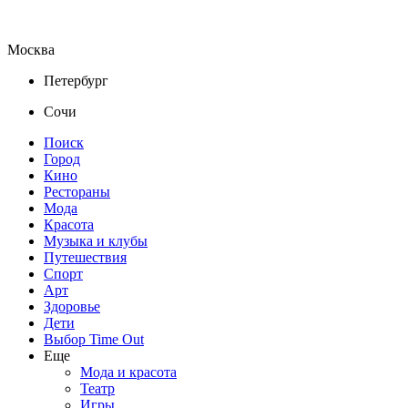
Москва
Петербург
Сочи
Поиск
Город
Кино
Рестораны
Мода
Красота
Музыка и клубы
Путешествия
Спорт
Арт
Здоровье
Дети
Выбор Time Out
Еще
Мода и красота
Театр
Игры