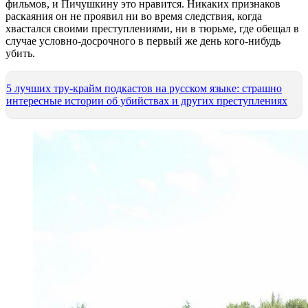
фильмов, и Пичушкину это нравится. Никаких признаков
раскаяния он не проявил ни во время следствия, когда
хвастался своими преступлениями, ни в тюрьме, где обещал в
случае условно-досрочного в первый же день кого-нибудь
убить.
5 лучших тру-крайм подкастов на русском языке: страшно
интересные истории об убийствах и других преступлениях