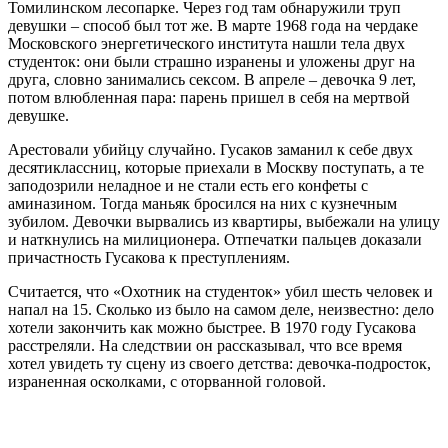
Томилинском лесопарке. Через год там обнаружили труп
девушки – способ был тот же. В марте 1968 года на чердаке
Московского энергетического института нашли тела двух
студенток: они были страшно изранены и уложены друг на
друга, словно занимались сексом. В апреле – девочка 9 лет,
потом влюбленная пара: парень пришел в себя на мертвой
девушке.
Арестовали убийцу случайно. Гусаков заманил к себе двух
десятиклассниц, которые приехали в Москву поступать, а те
заподозрили неладное и не стали есть его конфеты с
аминазином. Тогда маньяк бросился на них с кузнечным
зубилом. Девочки вырвались из квартиры, выбежали на улицу
и наткнулись на милиционера. Отпечатки пальцев доказали
причастность Гусакова к преступлениям.
Считается, что «Охотник на студенток» убил шесть человек и
напал на 15. Сколько из было на самом деле, неизвестно: дело
хотели закончить как можно быстрее. В 1970 году Гусакова
расстреляли. На следствии он рассказывал, что все время
хотел увидеть ту сцену из своего детства: девочка-подросток,
израненная осколками, с оторванной головой.