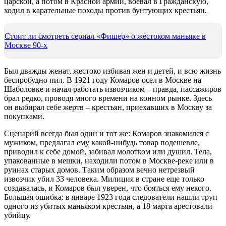
царской, а потом в Красной армии, воевал в Гражданскую,
ходил в карательные походы против бунтующих крестьян.
Стоит ли смотреть сериал «Фишер» о жестоком маньяке в
Москве 90-х
Был дважды женат, жестоко избивая жен и детей, и всю жизнь
беспробудно пил. В 1921 году Комаров осел в Москве на
Шаболовке и начал работать извозчиком – правда, пассажиров
брал редко, проводя много времени на конном рынке. Здесь
он выбирал себе жертв – крестьян, приехавших в Москву за
покупками.
Сценарий всегда был один и тот же: Комаров знакомился с
мужиком, предлагал ему какой-нибудь товар подешевле,
приводил к себе домой, забивал молотком или душил. Тела,
упакованные в мешки, находили потом в Москве-реке или в
руинах старых домов. Таким образом вечно нетрезвый
извозчик убил 33 человека. Милиция в стране еще только
создавалась, и Комаров был уверен, что бояться ему некого.
Большая ошибка: в январе 1923 года следователи нашли труп
одного из убитых маньяком крестьян, а 18 марта арестовали
убийцу.