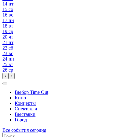
14
пт
15
сб
16
вс
17
пн
18
вт
19
ср
20
чт
21
пт
22
сб
23
вс
24
пн
25
вт
26
ср
‹
›
Выбор Time Out
Кино
Концерты
Спектакли
Выставки
Город
Все события сегодня