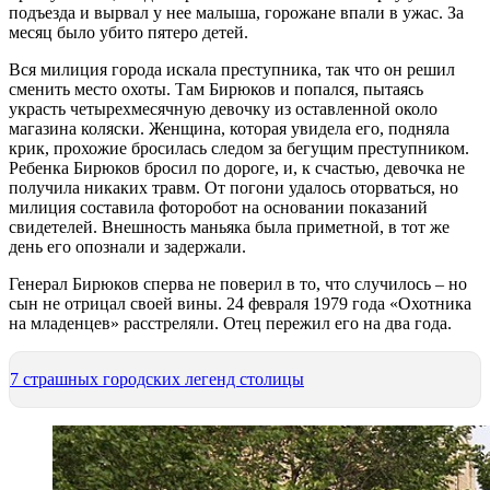
подъезда и вырвал у нее малыша, горожане впали в ужас. За
месяц было убито пятеро детей.
Вся милиция города искала преступника, так что он решил
сменить место охоты. Там Бирюков и попался, пытаясь
украсть четырехмесячную девочку из оставленной около
магазина коляски. Женщина, которая увидела его, подняла
крик, прохожие бросилась следом за бегущим преступником.
Ребенка Бирюков бросил по дороге, и, к счастью, девочка не
получила никаких травм. От погони удалось оторваться, но
милиция составила фоторобот на основании показаний
свидетелей. Внешность маньяка была приметной, в тот же
день его опознали и задержали.
Генерал Бирюков сперва не поверил в то, что случилось – но
сын не отрицал своей вины. 24 февраля 1979 года «Охотника
на младенцев» расстреляли. Отец пережил его на два года.
7 страшных городских легенд столицы