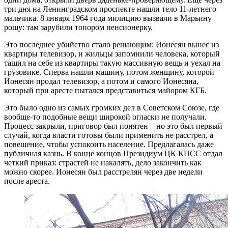
три дня на Ленинградском проспекте нашли тело 11-летнего
мальчика. 8 января 1964 года милицию вызвали в Марьину
рощу: там зарубили топором пенсионерку.
Это последнее убийство стало решающим: Ионесян вынес из
квартиры телевизор, и жильцы запомнили человека, который
тащил на себе из квартиры такую массивную вещь и уехал на
грузовике. Сперва нашли машину, потом женщину, которой
Ионесян продал телевизор, а потом и самого Ионесяна,
который при аресте пытался представиться майором КГБ.
Это было одно из самых громких дел в Советском Союзе, где
вообще-то подобные вещи широкой огласки не получали.
Процесс закрыли, приговор был понятен – но это был первый
случай, когда власти готовы были применить не расстрел, а
повешение, чтобы успокоить население. Предлагалась даже
публичная казнь. В конце концов Президиум ЦК КПСС отдал
четкий приказ: страстей не накалять, дело закончить как
можно скорее. Ионесян был расстрелян через две недели
после ареста.