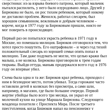
сверстники: из-за взрыва боевого патрона, который мальчик
пытался распилить, у него было изуродовано лицо. Друзей у
Бирюкова не было, он рос тихим ребенком, который никому
не доставлял проблем. Женился, работал слесарем, был
хорошим семьянином, вежливым и добрым человеком –
короче, когда в 1977 году за Бирюковым пришли, никто не
мог поверить в происходящее.
Первый раз он попытался украсть ребенка в 1971 году в
Москве, но помешала милиция. Бирюков отговорился тем, что
хотел просто пошутить. Его оштрафовали – и через год тихий
положительный слесарь из хорошей семьи опять попал в
милицию. Там даже подумать не могли, что целью кражи был
малыш, а не коляска. Бирюкова приговорили к трем годам
тюрьмы. Выйдя оттуда, маньяк продержался всего год: в 1976
году он впервые убил.
Схема была одна и та же: Бирюков крал ребенка, приходил с
ним в безлюдное место, потом убивал. Тогда горожане часто
оставляли детей в колясках без присмотра, а сами шли,
например, в магазин, где были большие очереди. Первой
жертве убийцы было всего три месяца, он украл ее от
молочной кухни на улице Маршала Бирюзова. Следующего
младенца похитили с Проспекта Мира. После третьего
преступления, когда Бирюков напал на пенсионерку у