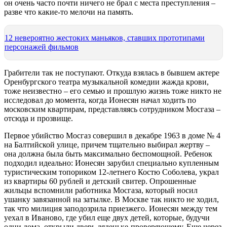
он очень часто почти ничего не брал с места преступления –
разве что какие-то мелочи на память.
12 невероятно жестоких маньяков, ставших прототипами
персонажей фильмов
Грабители так не поступают. Откуда взялась в бывшем актере
Оренбургского театра музыкальной комедии жажда крови,
тоже неизвестно – его семью и прошлую жизнь тоже никто не
исследовал до момента, когда Ионесян начал ходить по
московским квартирам, представляясь сотрудником Мосгаза –
отсюда и прозвище.
Первое убийство Мосгаз совершил в декабре 1963 в доме № 4
на Балтийской улице, причем тщательно выбирал жертву –
она должна была быть максимально беспомощной. Ребенок
подходил идеально: Ионесян зарубил специально купленным
туристическим топориком 12-летнего Костю Соболева, украл
из квартиры 60 рублей и детский свитер. Опрошенные
жильцы вспомнили работника Мосгаза, который носил
ушанку завязанной на затылке. В Москве так никто не ходил,
так что милиция заподозрила приезжего. Ионесян между тем
уехал в Иваново, где убил еще двух детей, которые, будучи
одни дома, открыли дверь дяденьке-проверяющему. Еще через