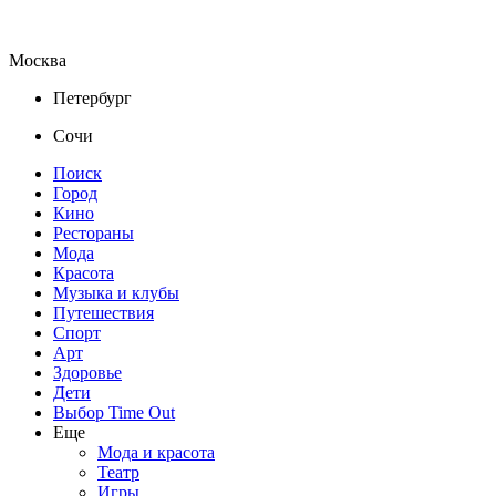
Москва
Петербург
Сочи
Поиск
Город
Кино
Рестораны
Мода
Красота
Музыка и клубы
Путешествия
Спорт
Арт
Здоровье
Дети
Выбор Time Out
Еще
Мода и красота
Театр
Игры