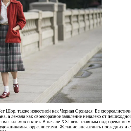
 Шор, также известной как Черная Орхидея. Ее сюрреалистично
на, а лежала как своеобразное заявление недалеко от пешеходно
ства фильмов и книг. В начале ХХI века главным подозреваемым
художниками-сюрреалистами. Желание впечатлить последних и ст