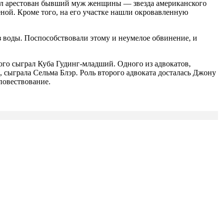
был арестован бывший муж женщины — звезда американского
еной. Кроме того, на его участке нашли окровавленную
 воды. Поспособствовали этому и неумелое обвинение, и
ого сыграл Куба Гудинг-младший. Одного из адвокатов,
сыграла Сельма Блэр. Роль второго адвоката досталась Джону
 повествование.