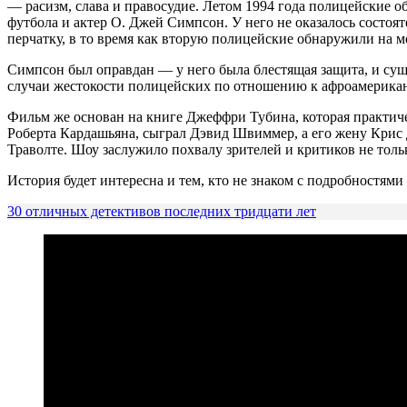
— расизм, слава и правосудие. Летом 1994 года полицейские
футбола и актер О. Джей Симпсон. У него не оказалось состоя
перчатку, в то время как вторую полицейские обнаружили на м
Симпсон был оправдан — у него была блестящая защита, и сущ
случаи жестокости полицейских по отношению к афроамерикан
Фильм же основан на книге Джеффри Тубина, которая практиче
Роберта Кардашьяна, сыграл Дэвид Швиммер, а его жену Крис 
Траволте. Шоу заслужило похвалу зрителей и критиков не толь
История будет интересна и тем, кто не знаком с подробностями
30 отличных детективов последних тридцати лет