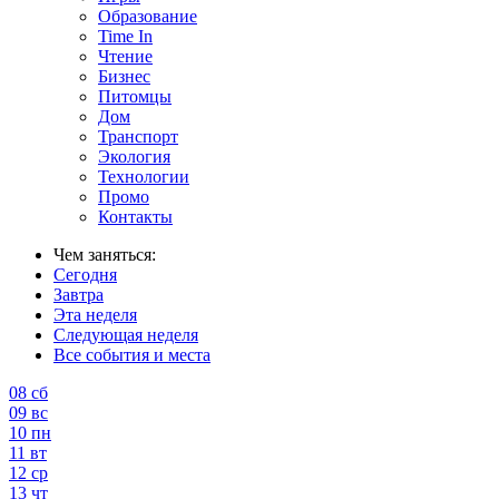
Образование
Time In
Чтение
Бизнес
Питомцы
Дом
Транспорт
Экология
Технологии
Промо
Контакты
Чем заняться:
Сегодня
Завтра
Эта неделя
Следующая неделя
Все события и места
08
сб
09
вс
10
пн
11
вт
12
ср
13
чт