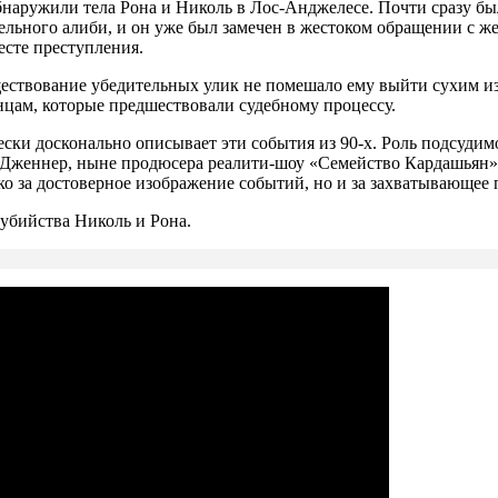
 обнаружили тела Рона и Николь в Лос-Анджелесе. Почти сразу 
тельного алиби, и он уже был замечен в жестоком обращении с ж
есте преступления.
ествование убедительных улик не помешало ему выйти сухим из
цам, которые предшествовали судебному процессу.
ски досконально описывает эти события из 90-х. Роль подсудим
Дженнер, ныне продюсера реалити-шоу «Семейство Кардашьян», 
ко за достоверное изображение событий, но и за захватывающее
 убийства Николь и Рона.