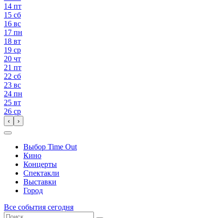
14
пт
15
сб
16
вс
17
пн
18
вт
19
ср
20
чт
21
пт
22
сб
23
вс
24
пн
25
вт
26
ср
‹
›
Выбор Time Out
Кино
Концерты
Спектакли
Выставки
Город
Все события сегодня