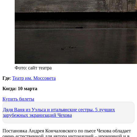
Фото: сайт театра
Где
:
Театр им. Моссовета
Когда
: 10 марта
Купить билеты
Дядя Ваня из Уэльса и итальянские сестры. 5 лучших
зарубежных экранизаций Чехова
Постановка Андрея Кончаловского по пьесе Чехова обладает
очень естественной для автора интонацией – ироничной и в