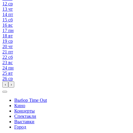
12
ср
13
чт
14
пт
15
сб
16
вс
17
пн
18
вт
19
ср
20
чт
21
пт
22
сб
23
вс
24
пн
25
вт
26
ср
‹
›
Выбор Time Out
Кино
Концерты
Спектакли
Выставки
Город