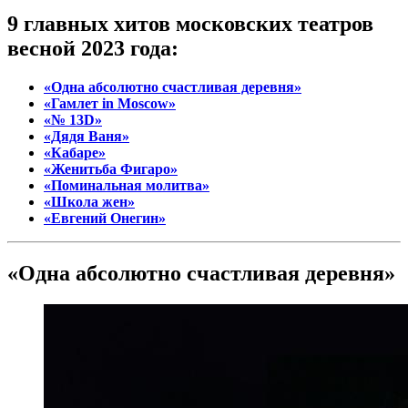
9 главных хитов московских театров
весной 2023 года:
«Одна аб­со­лют­но счаст­ли­вая де­рев­ня»
«Гамлет in Moscow»
«№ 13D»
«Дядя Ваня»
«Кабаре»
«Женитьба Фигаро»
«Поминальная молитва»
«Школа жен»
«Евгений Онегин»
«Одна аб­со­лют­но счаст­ли­вая де­рев­ня»