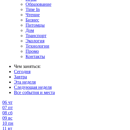
Образование
Time In
Чтение
Бизнес
Питомцы
Дом
Транспорт
Экология
Технологии
Промо
Контакты
Чем заняться:
Сегодня
Завтра
Эта неделя
Следующая неделя
Все события и места
06
чт
07
пт
08
сб
09
вс
10
пн
11
вт