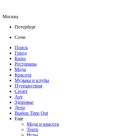
Москва
Петербург
Сочи
Поиск
Город
Кино
Рестораны
Мода
Красота
Музыка и клубы
Путешествия
Спорт
Арт
Здоровье
Дети
Выбор Time Out
Еще
Мода и красота
Театр
Игры