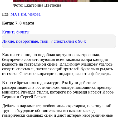
Фото: Екатерина Цветкова
Где
:
МХТ им. Чехова
Когда
: 7, 8 марта
Купить билеты
Лихие, поворотные, твои: 7 спектаклей о 90-х
Как ни странно, но подобная виртуозно выстроенная,
безупречно соответствующая всем законам жанра комедия –
редкость на театральной сцене. Владимиру Машкову удалось
создать спектакль, заставляющий зрителей буквально рыдать
от смеха. Спектакль-праздник, подарок, салют и фейерверк.
В пьесе британского драматурга Рэя Куни действие
разворачивается в гостиничном номере помощника премьер-
министра Ричарда Уилли, которого по очереди играют Игорь
Верник и Сергей Беляев.
Дебаты в парламенте, любовница-секретарша, исчезнувший
труп – абсурдные обстоятельства вызывают каскад
гомерически смешных сцен и дают актерам неограниченные