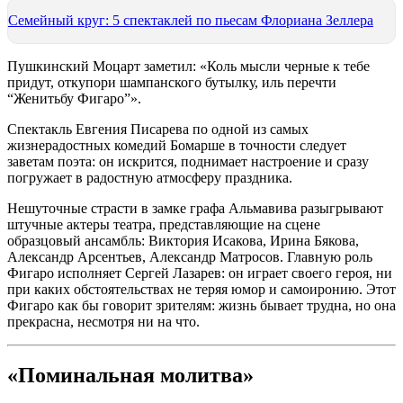
Семейный круг: 5 спектаклей по пьесам Флориана Зеллера
Пушкинский Моцарт заметил: «Коль мысли черные к тебе
придут, откупори шампанского бутылку, иль перечти
“Женитьбу Фигаро”».
Спектакль Евгения Писарева по одной из самых
жизнерадостных комедий Бомарше в точности следует
заветам поэта: он искрится, поднимает настроение и сразу
погружает в радостную атмосферу праздника.
Нешуточные страсти в замке графа Альмавива разыгрывают
штучные актеры театра, представляющие на сцене
образцовый ансамбль: Виктория Исакова, Ирина Бякова,
Александр Арсентьев, Александр Матросов. Главную роль
Фигаро исполняет Сергей Лазарев: он играет своего героя, ни
при каких обстоятельствах не теряя юмор и самоиронию. Этот
Фигаро как бы говорит зрителям: жизнь бывает трудна, но она
прекрасна, несмотря ни на что.
«Поминальная молитва»