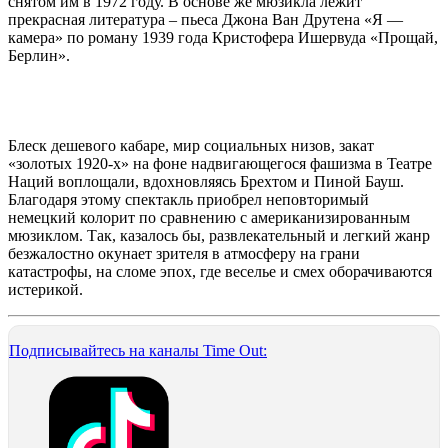
снятом им в 1972 году. В основе же мюзикла лежит
прекрасная литература – пьеса Джона Ван Друтена «Я —
камера» по роману 1939 года Кристофера Ишервуда «Прощай,
Берлин».
Блеск дешевого кабаре, мир социальных низов, закат
«золотых 1920-х» на фоне надвигающегося фашизма в Театре
Наций воплощали, вдохновляясь Брехтом и Пиной Бауш.
Благодаря этому спектакль приобрел неповторимый
немецкий колорит по сравнению с американизированным
мюзиклом. Так, казалось бы, развлекательный и легкий жанр
безжалостно окунает зрителя в атмосферу на грани
катастрофы, на сломе эпох, где веселье и смех оборачиваются
истерикой.
Подписывайтесь на каналы Time Out: