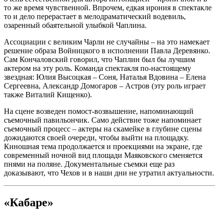
то же время чувственной. Впрочем, едкая ирония в спектакле
то и дело перерастает в мелодраматический водевиль,
озаренный обаятельной улыбкой Чаплина.
Ассоциации с великим Чарли не случайны – на это намекает
решение образа Войницкого в исполнении Павла Деревянко.
Сам Кончаловский говорил, что Чаплин был бы лучшим
актером на эту роль. Команда спектакля по-настоящему
звездная: Юлия Высоцкая – Соня, Наталья Вдовина – Елена
Сергеевна, Александр Домогаров – Астров (эту роль играет
также Виталий Кищенко).
На сцене возведен помост-возвышение, напоминающий
съемочный павильончик. Само действие тоже напоминает
съемочный процесс – актеры на скамейке в глубине сцены
дожидаются своей очереди, чтобы выйти на площадку.
Киношная тема продолжается и проекциями на экране, где
современный ночной вид площади Маяковского сменяется
пнями на поляне. Документальные съемки еще раз
доказывают, что Чехов и в наши дни не утратил актуальности.
«Кабаре»