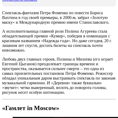
Спектакль-фантазия Петра Фоменко по повести Бориса
Вахтина в год своей премьеры, в 2000-м, забрал «Золотую
маску» и Международную премию имени Станиславского.
А исполнительница главной роли Полина Агуреева стала
обладательницей премии «Кумир», победив в номинации с
красивым названием «Надежда года». Но даже сегодня, 20 с
лишним лет спустя, достать билеты на спектакль почти
невозможно.
Любовь двух главных героев, Полины и Михеева (его играет
Евгений Цыганов) преодолевает границы времени и
пространства, оказывается сильнее смерти – это одна из
самых пронзительных постановок Петра Фоменко. Режиссер
обладал уникальным даром выстраивать спектакль по законам
музыкальной гармонии. И «Деревня» также буквально
«звучит»: четко выверенный, вплоть до поворота головы,
рисунок несет особую интонацию.
«Гамлет in Moscow»