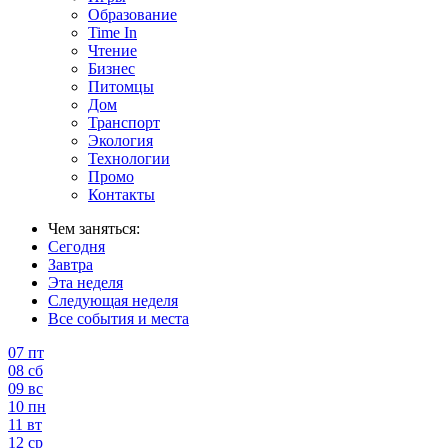
Образование
Time In
Чтение
Бизнес
Питомцы
Дом
Транспорт
Экология
Технологии
Промо
Контакты
Чем заняться:
Сегодня
Завтра
Эта неделя
Следующая неделя
Все события и места
07
пт
08
сб
09
вс
10
пн
11
вт
12
ср