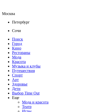
Москва
Петербург
Сочи
Поиск
Город
Кино
Рестораны
Мода
Красота
Музыка и клубы
Путешествия
Спорт
Арт
Здоровье
Дети
Выбор Time Out
Еще
Мода и красота
Театр
Игры