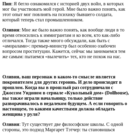
Пип
: Я бегло ознакомился с историей двух войн, в которых
мог бы участвовать мой герой. Мне было важно понять, как
этот опыт мог повлиять на психику бывшего солдата,
который теперь стал промышленником.
Оливия
: Мне же было важно понять, как вообще люди в то
время относились к иммигрантам и ко всем, кто как-либо
отличался. Тогда также много обсуждали, как быть с
«аморалами»: премьер-министр был особенно озабочен
вопросом проституции. Кажется, сейчас мы занимаемся тем
же самым: пытаемся «вылечить» тех, кто не похож на нас.
Оливия, ваш персонаж в каком-то смысле является
покровителем для других героинь. И дело происходит в
прошлом. Когда вы в прошлый раз сотрудничали с
Джоссом Уидоном в сериале «Кукольный дом» (Dollhouse),
вы также играли начальницу, только действие
разворачивалось в недалеком будущем. А если говорить о
настоящем, то какими качествами должна обладать
женщина у руля?
Оливия
: Тут существует две философские школы. С одной
стороны, это подход Маргарет Тэтчер: ты становишься