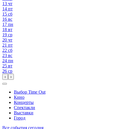
13
чт
14
пт
15
сб
16
вс
17
пн
18
вт
19
ср
20
чт
21
пт
22
сб
23
вс
24
пн
25
вт
26
ср
‹
›
Выбор Time Out
Кино
Концерты
Спектакли
Выставки
Город
Все события сегодня