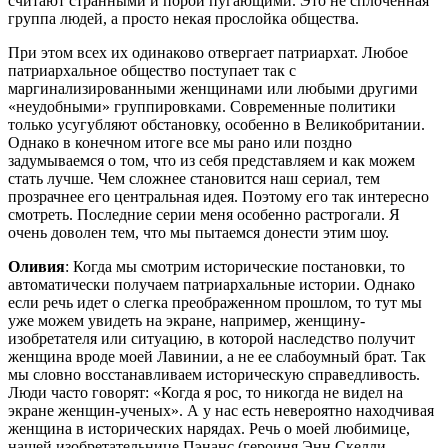
считают странными и порой пугающими. Это не сплоченная
группа людей, а просто некая прослойка общества.
При этом всех их одинаково отвергает патриархат. Любое
патриархальное общество поступает так с
маргинализированными женщинами или любыми другими
«неудобными» группировками. Современные политики
только усугубляют обстановку, особенно в Великобритании.
Однако в конечном итоге все мы рано или поздно
задумываемся о том, что из себя представляем и как можем
стать лучше. Чем сложнее становится наш сериал, тем
прозрачнее его центральная идея. Поэтому его так интересно
смотреть. Последние серии меня особенно растрогали. Я
очень доволен тем, что мы пытаемся донести этим шоу.
Оливия
: Когда мы смотрим исторические постановки, то
автоматически получаем патриархальные истории. Однако
если речь идет о слегка преображенном прошлом, то тут мы
уже можем увидеть на экране, например, женщину-
изобретателя или ситуацию, в которой наследство получит
женщина вроде моей Лавинии, а не ее слабоумный брат. Так
мы словно восстанавливаем историческую справедливость.
Люди часто говорят: «Когда я рос, то никогда не видел на
экране женщин-ученых». А у нас есть невероятно находчивая
женщина в исторических нарядах. Речь о моей любимице,
нашей изобретательнице Пэнанс (героиня Энн Скелли —