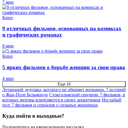
7 мин
Кино
9 отличных фильмов, основанных на комиксах
и графических романах
8 мин
Кино
5 ярких фильмов о борьбе женщин за свои права
4 мин
Еще 10
Летающий дедушка, которого не обнимет женщина. 7 историй
о Жан-Поле Бельмондо
Стокгольмский синдром: 7 фильмов, в
которых жертвы влюбляются в своих захватчиков
Неслабый
пол: 7 фильмов и сериалов о сильных женщинах
Куда пойти в выходные?
Подпишитесь на еженедельную рассылку