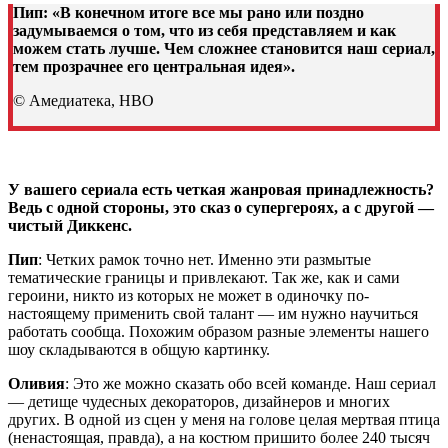
Пип: «В конечном итоге все мы рано или поздно
задумываемся о том, что из себя представляем и как
можем стать лучше. Чем сложнее становится наш сериал,
тем прозрачнее его центральная идея».
© Амедиатека, HBO
У вашего сериала есть четкая жанровая принадлежность?
Ведь с одной стороны, это сказ о супергероях, а с другой —
чистый Диккенс.
Пип
: Четких рамок точно нет. Именно эти размытые
тематические границы и привлекают. Так же, как и сами
героини, никто из которых не может в одиночку по-
настоящему применить свой талант — им нужно научиться
работать сообща. Похожим образом разные элементы нашего
шоу складываются в общую картинку.
Оливия
: Это же можно сказать обо всей команде. Наш сериал
— детище чудесных декораторов, дизайнеров и многих
других. В одной из сцен у меня на голове целая мертвая птица
(ненастоящая, правда), а на костюм пришито более 240 тысяч