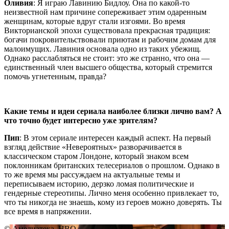
Оливия
: Я играю Лавинию Бидлоу. Она по какой-то
неизвестной нам причине сопереживает этим одаренным
женщинам, которые вдруг стали изгоями. Во время
Викторианской эпохи существовала прекрасная традиция:
богачи покровительствовали приютам и рабочим домам для
малоимущих. Лавиния основала одно из таких убежищ.
Однако расслабляться не стоит: это же странно, что она —
единственный член высшего общества, который стремится
помочь угнетенным, правда?
Какие темы и идеи сериала наиболее близки лично вам? А
что точно будет интересно уже зрителям?
Пип
: В этом сериале интересен каждый аспект. На первый
взгляд действие «Невероятных» разворачивается в
классическом старом Лондоне, который знаком всем
поклонникам британских телесериалов о прошлом. Однако в
то же время мы рассуждаем на актуальные темы и
переписываем историю, дерзко ломая политические и
гендерные стереотипы. Лично меня особенно привлекает то,
что ты никогда не знаешь, кому из героев можно доверять. Ты
все время в напряжении.
© Амедиатека, HBO