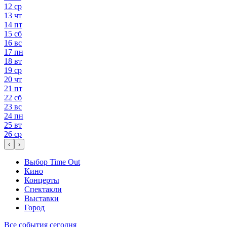
12
ср
13
чт
14
пт
15
сб
16
вс
17
пн
18
вт
19
ср
20
чт
21
пт
22
сб
23
вс
24
пн
25
вт
26
ср
‹
›
Выбор Time Out
Кино
Концерты
Спектакли
Выставки
Город
Все события сегодня