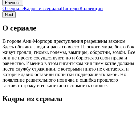
Previous
О сериале
Кадры из сериалa
Постеры
Коллекции
Next
О сериале
В городе Анк-Морпорк преступления разрешены законом.
Здесь обитают люди и расы со всего Плоского мира, бок о бок
живут тролли, гномы, големы, вампиры, оборотни, зомби. Все
они не просто сосуществуют, но и борются за свои права и
равенство. Именно в этом гигантском кипящем котле должны
нести службу стражники, с которыми никто не считается, и
которые давно оставили попытки поддерживать закон. Но
появление решительного новичка и ошибка прошлого
заставят стражу и ее капитана вспомнить о долге.
Кадры из сериалa