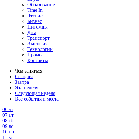
Образование
Time In
Чтение
Бизнес
Питомцы
Дом
Транспорт
Экология
Технологии
Промо
Контакты
Чем заняться:
Сегодня
Завтра
Эта неделя
Следующая неделя
Все события и места
06
чт
07
пт
08
сб
09
вс
10
пн
11
вт