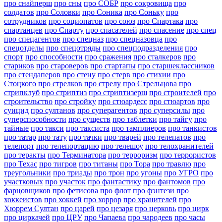
про снайперш
про сны
про СОБР
про сокровища
про
солдатов
про Соловки
про Соника
про Соньку
про
сотрудников
про социопатов
про союз
про Спартака
про
спартанцев
про Спарту
про спасателей
про спасение
про спец
про спецагентов
про спецназ
про спецназовца
про
спецотделы
про спецотряды
про спецподразделения
про
спорт
про способности
про сражения
про сталкеров
про
стариков
про староверов
про стартапы
про старшеклассников
про стендаперов
про стену
про стерв
про стихии
про
Стоцкого
про стрелков
про стрелу
про Стрельцова
про
стрипклуб
про стриптиз
про стриптизерш
про строителей
про
строительство
про стройку
про стюардесс
про стюартов
про
суицид
про султанов
про суперагентов
про суперсилы
про
суперспособности
про существ
про таблетки
про тайгу
про
тайные
про такси
про таксиста
про тамплиеров
про танкистов
про татар
про тату
про тачки
про тварей
про телепатов
про
телепорт
про телепортацию
про телешоу
про телохранителей
про теракты
про Терминатора
про терроризм
про террористов
про Техас
про тигров
про титаны
про Тора
про травлю
про
треугольники
про триады
про трон
про угоны
про УГРО
про
участковых
про участок
про фантастику
про фантомов
про
фарцовщиков
про фетисова
про флот
про фэнтези
про
хоккеистов
про хоккей
про хоррор
про хранителей
про
Хюррем Султан
про царей
про цезаря
про церковь
про цирк
про циркачей
про ЦРУ
про Чапаева
про чародеев
про часы