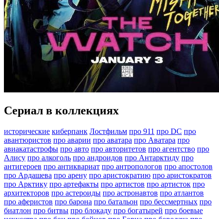
Сериал в коллекциях
исторические
киберпанк
Лостфильм
про 911
про DC
про
авантюристов
про аварии
про аватара
про Аватара
про
авиакатастрофы
про авто
про авторитетов
про агентство
про
Алису
про алкоголь
про андроидов
про Антарктиду
про
антигероев
про антиквариат
про антропологов
про апостолов
про Ардашева
про арену
про аристократию
про аристократов
про Арктику
про артефакты
про артистов
про артисток
про
архитекторов
про астероиды
про астронавтов
про атлантов
про аферистов
про барона
про батальон
про бессмертных
про
биатлон
про битвы
про блокаду
про богатырей
про боевые