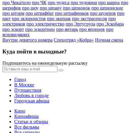
про Чикатило
про ЧК
про чудеса
про чудовищ
про шарпа
про
шерифов
про шоу
про шпану
про шпионок
про шпионские
про шторм
про штрафбат
про штрафников
про шулеров
про
щит
про экзорцистов
про экипаж
про экстрасенсов
про
электриков
про электричество
про Эртугрула
про Эскобара
про эскорт
про эскортниц
про янтарь
про японцев
про
ясновидящих
Внутри девятого номера
Спецотряд «Кобра»
Ночная смена
Куда пойти в выходные?
Подпишитесь на еженедельную рассылку
Город
В Москве
Путешествия
Любовь в городе
Городская афиша
Кино
Киноафиша
Статьи и обзоры
Все фильмы
Все сериалы