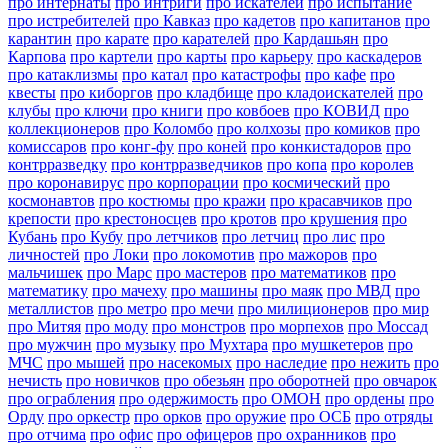
про интернаты
про интриги
про искателей
про испытание
про истребителей
про Кавказ
про кадетов
про капитанов
про
карантин
про карате
про карателей
про Кардашьян
про
Карпова
про картели
про карты
про карьеру
про каскадеров
про катаклизмы
про катал
про катастрофы
про кафе
про
квесты
про киборгов
про кладбище
про кладоискателей
про
клубы
про ключи
про книги
про ковбоев
про КОВИД
про
коллекционеров
про Коломбо
про колхозы
про комиков
про
комиссаров
про конг-фу
про коней
про конкистадоров
про
контрразведку
про контрразведчиков
про копа
про королев
про коронавирус
про корпорации
про космический
про
космонавтов
про костюмы
про кражи
про красавчиков
про
крепости
про крестоносцев
про кротов
про крушения
про
Кубань
про Кубу
про летчиков
про летчиц
про лис
про
личностей
про Локи
про локомотив
про мажоров
про
мальчишек
про Марс
про мастеров
про математиков
про
математику
про мачеху
про машины
про маяк
про МВД
про
металлистов
про метро
про мечи
про милиционеров
про мир
про Митяя
про моду
про монстров
про морпехов
про Моссад
про мужчин
про музыку
про Мухтара
про мушкетеров
про
МЧС
про мышей
про насекомых
про наследие
про нежить
про
нечисть
про новичков
про обезьян
про оборотней
про овчарок
про ограбления
про одержимость
про ОМОН
про ордены
про
Орду
про оркестр
про орков
про оружие
про ОСБ
про отряды
про отчима
про офис
про офицеров
про охранников
про