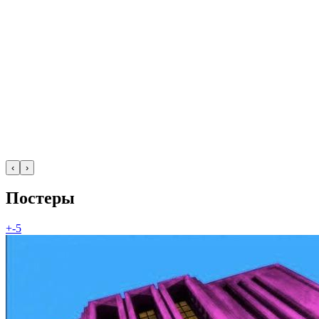
‹
›
Постеры
+-5