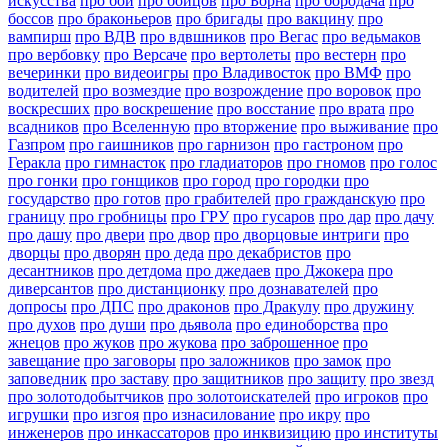
искусства
про бои
про бойцов
про Борна
про бородача
про
боссов
про браконьеров
про бригады
про вакцину
про
вампирш
про ВДВ
про вдвшников
про Вегас
про ведьмаков
про вербовку
про Версаче
про вертолеты
про вестерн
про
вечеринки
про видеоигры
про Владивосток
про ВМФ
про
водителей
про возмездие
про возрождение
про воровок
про
воскресших
про воскрешение
про восстание
про врата
про
всадников
про Вселенную
про вторжение
про выживание
про
Газпром
про гаишников
про гарнизон
про гастроном
про
Геракла
про гимнасток
про гладиаторов
про гномов
про голос
про гонки
про гонщиков
про город
про городки
про
государство
про готов
про грабителей
про гражданскую
про
границу
про гробницы
про ГРУ
про гусаров
про дар
про дачу
про дашу
про двери
про двор
про дворцовые интриги
про
дворцы
про дворян
про деда
про декабристов
про
десантников
про детдома
про джедаев
про Джокера
про
диверсантов
про дистанционку
про дознавателей
про
допросы
про ДПС
про драконов
про Дракулу
про дружину
про духов
про души
про дьявола
про единоборства
про
жнецов
про жуков
про жукова
про заброшенное
про
завещание
про заговоры
про заложников
про замок
про
заповедник
про заставу
про защитников
про защиту
про звезд
про золотодобытчиков
про золотоискателей
про игроков
про
игрушки
про изгоя
про изнасилование
про икру
про
инженеров
про инкассаторов
про инквизицию
про институты