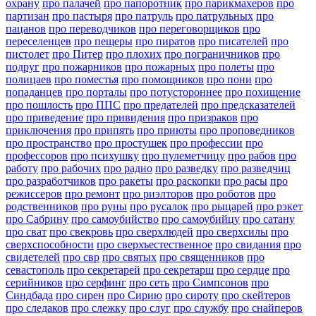
охрану
про палачей
про папоротник
про парикмахеров
про
партизан
про пастыря
про патруль
про патрульных
про
пацанов
про переводчиков
про переговорщиков
про
переселенцев
про пещеры
про пиратов
про писателей
про
пистолет
про Питер
про плохих
про пограничников
про
подруг
про пожарников
про пожарных
про полеты
про
полицаев
про поместья
про помощников
про пони
про
попаданцев
про порталы
про потустороннее
про похищение
про пошлость
про ППС
про предателей
про предсказателей
про приведение
про привидения
про призраков
про
приключения
про припять
про приюты
про проповедников
про пространство
про простушек
про профессии
про
профессоров
про психушку
про пулеметчицу
про рабов
про
работу
про рабочих
про радио
про разведку
про разведчиц
про разработчиков
про ракеты
про раскопки
про расы
про
режиссеров
про ремонт
про риэлторов
про роботов
про
родственников
про руны
про русалок
про рыцарей
про рэкет
про Сабрину
про самоубийство
про самоубийцу
про сатану
про сват
про свекровь
про сверхлюдей
про сверхсилы
про
сверхспособности
про сверхъестественное
про свидания
про
свидетелей
про свр
про святых
про священников
про
севастополь
про секретарей
про секретарш
про сердце
про
серийников
про серфинг
про сеть
про Симпсонов
про
Синдбада
про сирен
про Сирию
про сироту
про скейтеров
про следаков
про слежку
про слуг
про службу
про снайперов