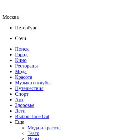
Москва
Петербург
Сочи
Поиск
Город
Кино
Рестораны
Мода
Красота
Музыка и клубы
Путешествия
Спорт
Арт
Здоровье
Дети
Выбор Time Out
Еще
Мода и красота
Театр
Игры