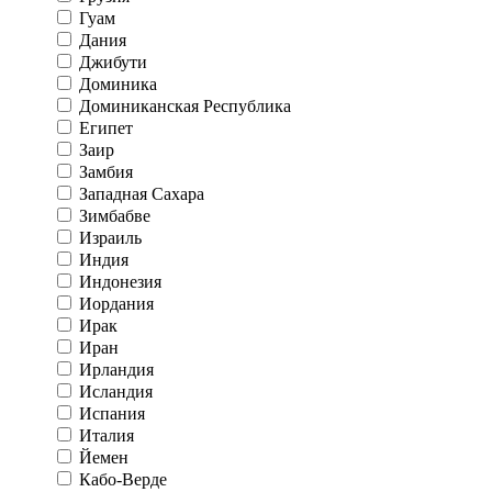
Гуам
Дания
Джибути
Доминика
Доминиканская Республика
Египет
Заир
Замбия
Западная Сахара
Зимбабве
Израиль
Индия
Индонезия
Иордания
Ирак
Иран
Ирландия
Исландия
Испания
Италия
Йемен
Кабо-Верде