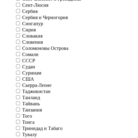
Сент-Люсия
Сербия
Сербия и Черногория
Сингапур
Сирия
Словакия
Словения
Соломоновы Острова
Сомали
СССР
Судан
Суринам
США
Сьерра-Леоне
Таджикистан
Таиланд
Тайвань
Танзания
Того
Тонга
Тринидад и Табаго
Тувалу