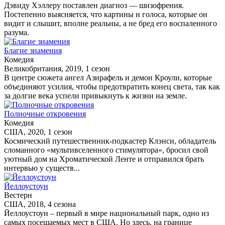
Дэвиду Хэллеру поставлен диагноз — шизофрения.
Постепенно выясняется, что картины и голоса, которые он
видит и слышит, вполне реальны, а не бред его воспаленного
разума.
Благие знамения
Комедия
Великобритания, 2019, 1 сезон
В центре сюжета ангел Азирафель и демон Кроули, которые
объединяют усилия, чтобы предотвратить конец света, так как
за долгие века успели привыкнуть к жизни на земле.
Полночные откровения
Комедия
США, 2020, 1 сезон
Космический путешественник-подкастер Клэнси, обладатель
сломанного «мультивселенного стимулятора», бросил свой
уютный дом на Хроматической Ленте и отправился брать
интервью у существ...
Йеллоустоун
Вестерн
США, 2018, 4 сезона
Йеллоустоун – первый в мире национальный парк, одно из
самых посещаемых мест в США. Но здесь, на границе