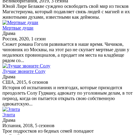
Великобритания, 2019, 3 сезона
Юной Лире Белакве суждено освободить свой мир из тисков
Магистериума, который подавляет связь людей с магией и их
животными духами, известными как деймоны.
Мертвые души
Драма
Россия, 2020, 1 сезон
Сюжет романа Гоголя развивается в наше время. Чичиков,
чиновник из Москвы, на этот раз не скупает мертвые души у
недалеких провинциалов, а продает им места на кладбище
рядом со...
Лучше звоните Солу
Драма
США, 2015, 6 сезонов
История об испытаниях и невзгодах, которые приходится
преодолеть Солу Гудману, адвокату по уголовным делам, в тот
период, когда он пытается открыть свою собственную
адвокатскую...
Элита
Драма
Испания, 2018, 5 сезонов
Трое подростков из бедных семей попадают