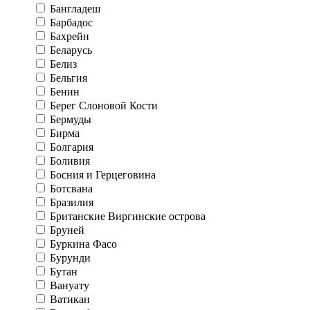
Бангладеш
Барбадос
Бахрейн
Беларусь
Белиз
Бельгия
Бенин
Берег Слоновой Кости
Бермуды
Бирма
Болгария
Боливия
Босния и Герцеговина
Ботсвана
Бразилия
Британские Виргинские острова
Бруней
Буркина Фасо
Бурунди
Бутан
Вануату
Ватикан