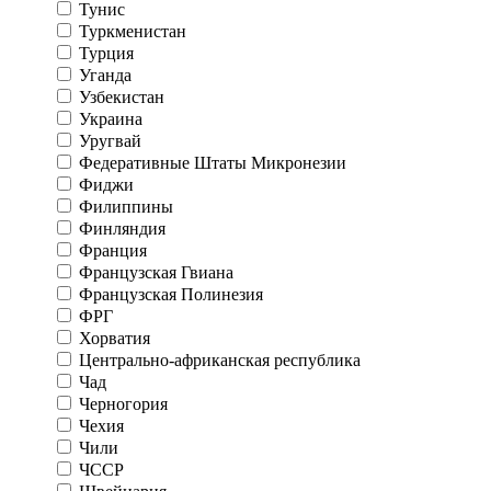
Тунис
Туркменистан
Турция
Уганда
Узбекистан
Украина
Уругвай
Федеративные Штаты Микронезии
Фиджи
Филиппины
Финляндия
Франция
Французская Гвиана
Французская Полинезия
ФРГ
Хорватия
Центрально-африканская республика
Чад
Черногория
Чехия
Чили
ЧССР