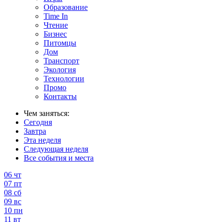
Образование
Time In
Чтение
Бизнес
Питомцы
Дом
Транспорт
Экология
Технологии
Промо
Контакты
Чем заняться:
Сегодня
Завтра
Эта неделя
Следующая неделя
Все события и места
06
чт
07
пт
08
сб
09
вс
10
пн
11
вт