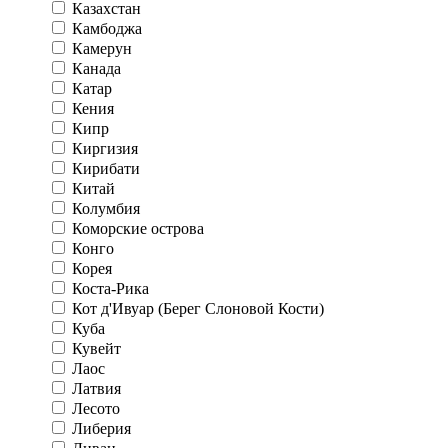
Казахстан
Камбоджа
Камерун
Канада
Катар
Кения
Кипр
Киргизия
Кирибати
Китай
Колумбия
Коморские острова
Конго
Корея
Коста-Рика
Кот д'Ивуар (Берег Слоновой Кости)
Куба
Кувейт
Лаос
Латвия
Лесото
Либерия