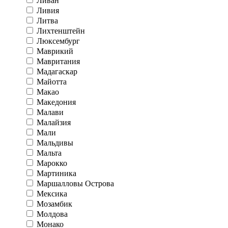
Ливан
Ливия
Литва
Лихтенштейн
Люксембург
Маврикий
Мавритания
Мадагаскар
Майотта
Макао
Македония
Малави
Малайзия
Мали
Мальдивы
Мальта
Марокко
Мартиника
Маршалловы Острова
Мексика
Мозамбик
Молдова
Монако