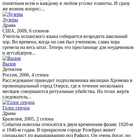
понятным всем и каждому в любом уголке планеты. И сразу
же возник вопрос:...
Лузеры
Драма
США, 2009, 6 сезонов
Учитель испанского языка собирается возродить школьный
хор. Во времена, когда он сам был учеником, слава хора
гремела на весь штат. Теперь это пристанище для неудачников
и аутсайдеров...
Вызов
Детектив
Россия, 2006, 4 сезона
Расследование приводит подполковника милиции Хромова в
провинциальный город Озерск, где в течение нескольких
месяцев совершаются ритуальные убийства. На телах жертв
следователь...
Голос сердца
Драма
Бразилия, 2005, 2 сезона
События новеллы относятся к двум временным фазам: 1920-м
и 1940-м годам. В прекрасном городе Розейрал живет
специалист по выращиванию роз Рафаэл. Он очень богат, но