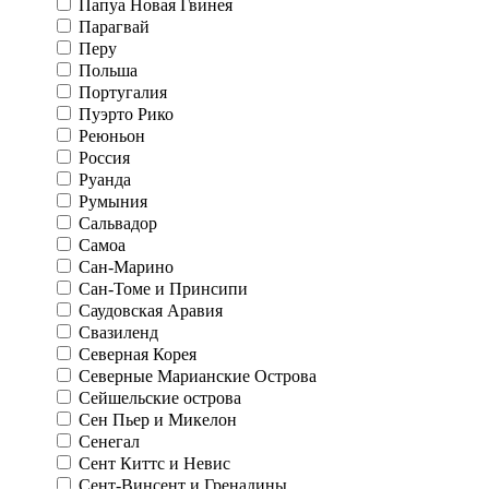
Папуа Новая Гвинея
Парагвай
Перу
Польша
Португалия
Пуэрто Рико
Реюньон
Россия
Руанда
Румыния
Сальвадор
Самоа
Сан-Марино
Сан-Томе и Принсипи
Саудовская Аравия
Свазиленд
Северная Корея
Северные Марианские Острова
Сейшельские острова
Сен Пьер и Микелон
Сенегал
Сент Киттс и Невис
Сент-Винсент и Гренадины