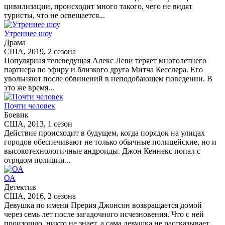
цивилизации, происходит много такого, чего не видят
туристы, что не освещается...
Утреннее шоу
Драма
США, 2019, 2 сезона
Популярная телеведущая Алекс Леви теряет многолетнего
партнера по эфиру и близкого друга Митча Кесслера. Его
увольняют после обвинений в неподобающем поведении. В
это же время...
Почти человек
Боевик
США, 2013, 1 сезон
Действие происходит в будущем, когда порядок на улицах
городов обеспечивают не только обычные полицейские, но и
высокотехнологичные андроиды. Джон Кеннекс попал с
отрядом полиции...
ОА
Детектив
США, 2016, 2 сезона
Девушка по имени Прерия Джонсон возвращается домой
через семь лет после загадочного исчезновения. Что с ней
произошло, никто не знает, а сама девушка не рассказывает,