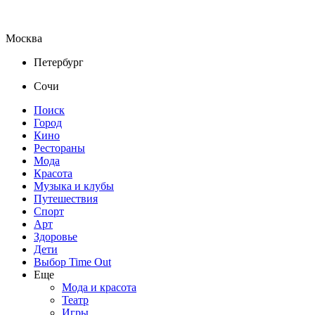
Москва
Петербург
Сочи
Поиск
Город
Кино
Рестораны
Мода
Красота
Музыка и клубы
Путешествия
Спорт
Арт
Здоровье
Дети
Выбор Time Out
Еще
Мода и красота
Театр
Игры