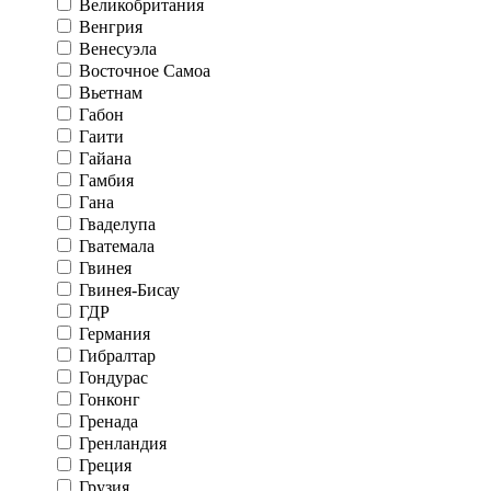
Великобритания
Венгрия
Венесуэла
Восточное Самоа
Вьетнам
Габон
Гаити
Гайана
Гамбия
Гана
Гваделупа
Гватемала
Гвинея
Гвинея-Бисау
ГДР
Германия
Гибралтар
Гондурас
Гонконг
Гренада
Гренландия
Греция
Грузия