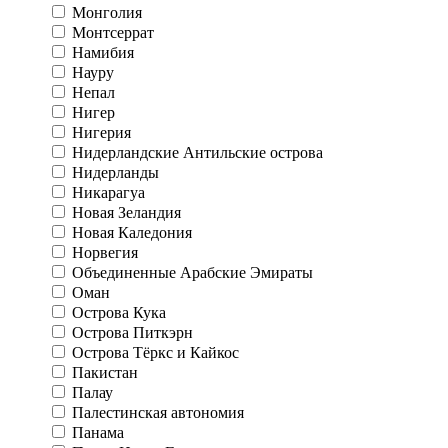
Монголия
Монтсеррат
Намибия
Науру
Непал
Нигер
Нигерия
Нидерландские Антильские острова
Нидерланды
Никарагуа
Новая Зеландия
Новая Каледония
Норвегия
Объединенные Арабские Эмираты
Оман
Острова Кука
Острова Питкэрн
Острова Тёркс и Кайкос
Пакистан
Палау
Палестинская автономия
Панама