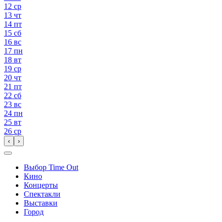
12
ср
13
чт
14
пт
15
сб
16
вс
17
пн
18
вт
19
ср
20
чт
21
пт
22
сб
23
вс
24
пн
25
вт
26
ср
‹
›
Выбор Time Out
Кино
Концерты
Спектакли
Выставки
Город