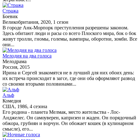
Стража
Боевик
Великобритания, 2020, 1 сезон
В городе Анк-Морпорк преступления разрешены законом.
Здесь обитают люди и расы со всего Плоского мира, бок о бок
живут тролли, гномы, големы, вампиры, оборотни, зомби. Все
они...
Мелодия на два голоса
Мелодрама
Россия, 2015
Ирина и Сергей знакомятся не в лучший для них обоих день:
их встреча происходит в загсе, где они оба оформляют развод
со своими вторыми половинами...
Альф
Комедия
США, 1986, 4 сезона
Его родина - планета Мелмак, место жительства - Лос-
Анджелес. Он самоуверен, капризен и жаден. Он порядочный
обжора, грубиян и ворчун. Он обожает кошек (в кулинарном
смысле), его...