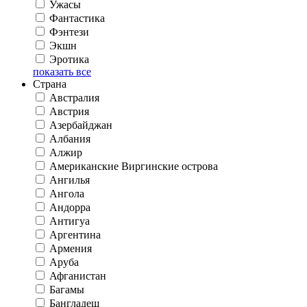
Ужасы
Фантастика
Фэнтези
Экшн
Эротика
показать все
Страна
Австралия
Австрия
Азербайджан
Албания
Алжир
Американские Виргинские острова
Ангилья
Ангола
Андорра
Антигуа
Аргентина
Армения
Аруба
Афганистан
Багамы
Бангладеш