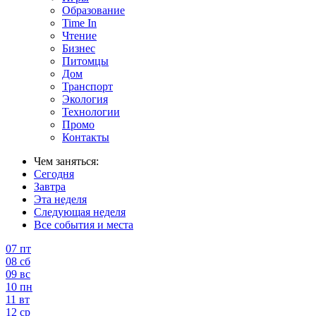
Образование
Time In
Чтение
Бизнес
Питомцы
Дом
Транспорт
Экология
Технологии
Промо
Контакты
Чем заняться:
Сегодня
Завтра
Эта неделя
Следующая неделя
Все события и места
07
пт
08
сб
09
вс
10
пн
11
вт
12
ср