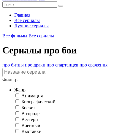
Главная
Все сериалы
Лучшие сериалы
Все фильмы
Все сериалы
Сериалы про бои
про битвы
про драки
про спартанцев
про сражения
Фильтр
Жанр
Анимация
Биографический
Боевик
В городе
Вестерн
Военный
Выставки