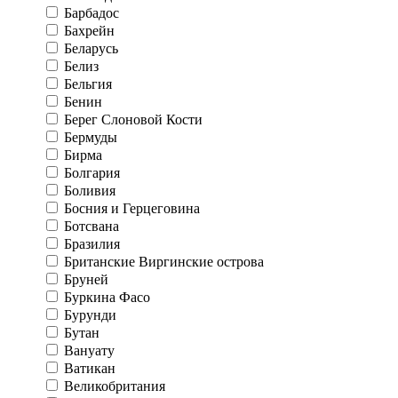
Барбадос
Бахрейн
Беларусь
Белиз
Бельгия
Бенин
Берег Слоновой Кости
Бермуды
Бирма
Болгария
Боливия
Босния и Герцеговина
Ботсвана
Бразилия
Британские Виргинские острова
Бруней
Буркина Фасо
Бурунди
Бутан
Вануату
Ватикан
Великобритания