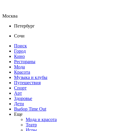
Москва
Петербург
Сочи
Поиск
Город
Кино
Рестораны
Мода
Красота
Музыка и клубы
Путешествия
Спорт
Арт
Здоровье
Дети
Выбор Time Out
Еще
Мода и красота
Театр
Игры