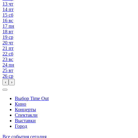
13
чт
14
пт
15
сб
16
вс
17
пн
18
вт
19
ср
20
чт
21
пт
22
сб
23
вс
24
пн
25
вт
26
ср
‹
›
Выбор Time Out
Кино
Концерты
Спектакли
Выставки
Город
Все события сегодня