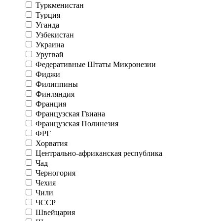
Туркменистан
Турция
Уганда
Узбекистан
Украина
Уругвай
Федеративные Штаты Микронезии
Фиджи
Филиппины
Финляндия
Франция
Французская Гвиана
Французская Полинезия
ФРГ
Хорватия
Центрально-африканская республика
Чад
Черногория
Чехия
Чили
ЧССР
Швейцария