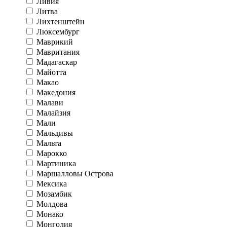
Ливия
Литва
Лихтенштейн
Люксембург
Маврикий
Мавритания
Мадагаскар
Майотта
Макао
Македония
Малави
Малайзия
Мали
Мальдивы
Мальта
Марокко
Мартиника
Маршалловы Острова
Мексика
Мозамбик
Молдова
Монако
Монголия