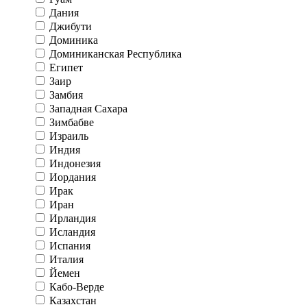
Дания
Джибути
Доминика
Доминиканская Республика
Египет
Заир
Замбия
Западная Сахара
Зимбабве
Израиль
Индия
Индонезия
Иордания
Ирак
Иран
Ирландия
Исландия
Испания
Италия
Йемен
Кабо-Верде
Казахстан