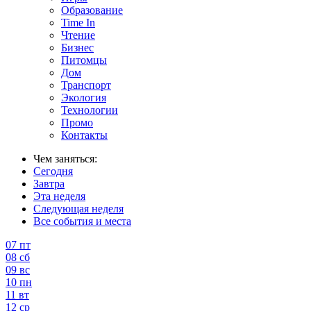
Образование
Time In
Чтение
Бизнес
Питомцы
Дом
Транспорт
Экология
Технологии
Промо
Контакты
Чем заняться:
Сегодня
Завтра
Эта неделя
Следующая неделя
Все события и места
07
пт
08
сб
09
вс
10
пн
11
вт
12
ср