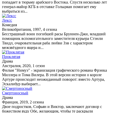
попадает в тюрьму арабского Востока. Спустя несколько лет
генерал-майор КГБ в отставке Гольцман помогает ему
выбраться из...
Лексс
Комедия
Великобритания, 1997, 4 сезона
Бесстрашный воин погибшей расы Бруннен-Джи, младший
помощник вспомогательного заместителя курьера Стэнли
Твидл, очаровательная раба любви Зэв с характером
межзвёздного ящера и...
Проклятая
Драма
Австралия, 2020, 1 сезон
Фильм "Нимуэ" - экранизация графического романа Фрэнка
Миллера и Тома Вилера. В этой версии истории о короле
Артуре происходит неожиданный поворот: вместо Артура,
Эскалибур выбирает...
Смертоносный
Драма
Франция, 2019, 2 сезона
Двое подростков, Софьян и Виктор, заключают договор с
божеством вуду Обе, желающим, чтобы те раскрыли