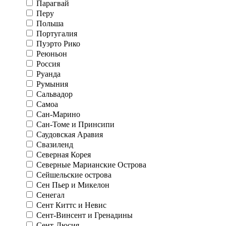
Парагвай
Перу
Польша
Португалия
Пуэрто Рико
Реюньон
Россия
Руанда
Румыния
Сальвадор
Самоа
Сан-Марино
Сан-Томе и Принсипи
Саудовская Аравия
Свазиленд
Северная Корея
Северные Марианские Острова
Сейшельские острова
Сен Пьер и Микелон
Сенегал
Сент Киттс и Невис
Сент-Винсент и Гренадины
Сент-Люсия