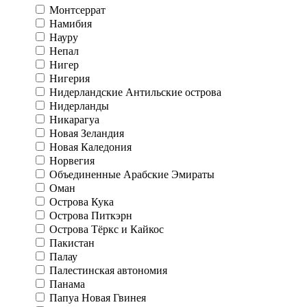
Монтсеррат
Намибия
Науру
Непал
Нигер
Нигерия
Нидерландские Антильские острова
Нидерланды
Никарагуа
Новая Зеландия
Новая Каледония
Норвегия
Объединенные Арабские Эмираты
Оман
Острова Кука
Острова Питкэрн
Острова Тёркс и Кайкос
Пакистан
Палау
Палестинская автономия
Панама
Папуа Новая Гвинея