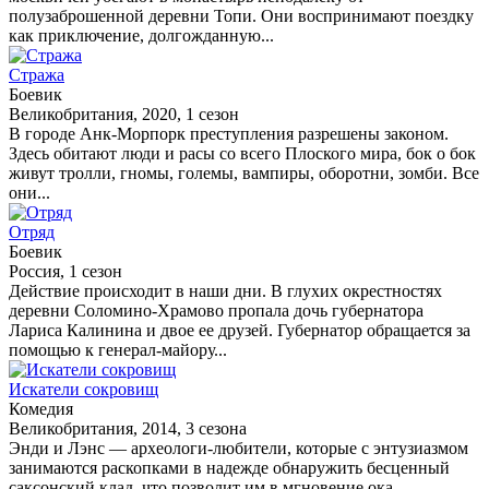
полузаброшенной деревни Топи. Они воспринимают поездку
как приключение, долгожданную...
Стража
Боевик
Великобритания, 2020, 1 сезон
В городе Анк-Морпорк преступления разрешены законом.
Здесь обитают люди и расы со всего Плоского мира, бок о бок
живут тролли, гномы, големы, вампиры, оборотни, зомби. Все
они...
Отряд
Боевик
Россия, 1 сезон
Действие происходит в наши дни. В глухих окрестностях
деревни Соломино-Храмово пропала дочь губернатора
Лариса Калинина и двое ее друзей. Губернатор обращается за
помощью к генерал-майору...
Искатели сокровищ
Комедия
Великобритания, 2014, 3 сезона
Энди и Лэнс — археологи-любители, которые с энтузиазмом
занимаются раскопками в надежде обнаружить бесценный
саксонский клад, что позволит им в мгновение ока