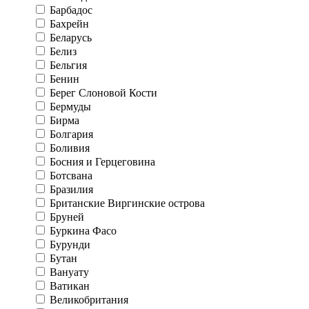
Барбадос
Бахрейн
Беларусь
Белиз
Бельгия
Бенин
Берег Слоновой Кости
Бермуды
Бирма
Болгария
Боливия
Босния и Герцеговина
Ботсвана
Бразилия
Британские Виргинские острова
Бруней
Буркина Фасо
Бурунди
Бутан
Вануату
Ватикан
Великобритания