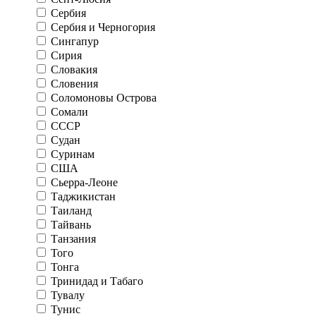
Сербия
Сербия и Черногория
Сингапур
Сирия
Словакия
Словения
Соломоновы Острова
Сомали
СССР
Судан
Суринам
США
Сьерра-Леоне
Таджикистан
Таиланд
Тайвань
Танзания
Того
Тонга
Тринидад и Табаго
Тувалу
Тунис