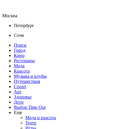
Москва
Петербург
Сочи
Поиск
Город
Кино
Рестораны
Мода
Красота
Музыка и клубы
Путешествия
Спорт
Арт
Здоровье
Дети
Выбор Time Out
Еще
Мода и красота
Театр
Игры