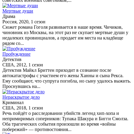
советских военных советников,...
Мертвые души
Драма
Россия, 2020, 1 сезон
Сюжет романа Гоголя развивается в наше время. Чичиков,
чиновник из Москвы, на этот раз не скупает мертвые души у
недалеких провинциалов, а продает им места на кладбище
рядом со...
Пробуждение
Детектив
США, 2012, 1 сезон
Детектив Майкл Бриттен приходит в сознание после
автокатастрофы с участием его жены Ханны и сына Рекса.
Ему сообщают, что супруга погибла, но сыну удалось выжить.
Проснувшись на...
Нераскрытое дело
Криминал
США, 2018, 1 сезон
Речь пойдёт о расследовании убийств легенд хип-хопа и
непримиримых соперников: Тупака Шакура и Бигги Смолза.
Оба трагических события произошли во время «войны
побережий» — противостояния...