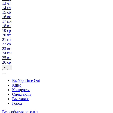
13
чт
14
пт
15
сб
16
вс
17
пн
18
вт
19
ср
20
чт
21
пт
22
сб
23
вс
24
пн
25
вт
26
ср
‹
›
Выбор Time Out
Кино
Концерты
Спектакли
Выставки
Город
Все события сегодня