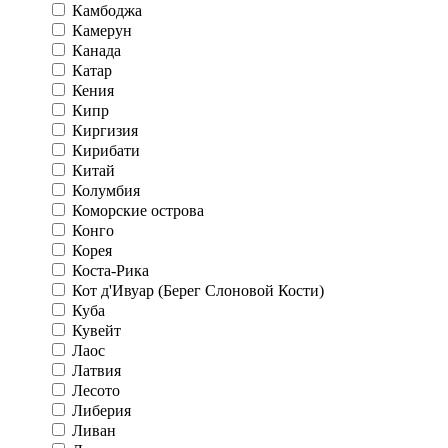
Камбоджа
Камерун
Канада
Катар
Кения
Кипр
Киргизия
Кирибати
Китай
Колумбия
Коморские острова
Конго
Корея
Коста-Рика
Кот д'Ивуар (Берег Слоновой Кости)
Куба
Кувейт
Лаос
Латвия
Лесото
Либерия
Ливан