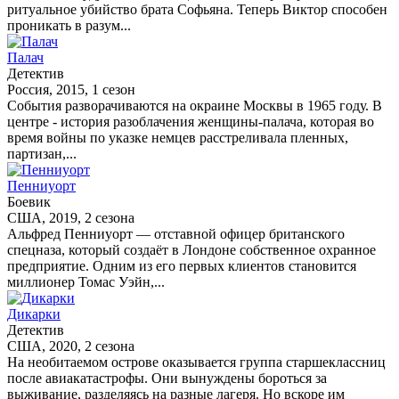
ритуальное убийство брата Софьяна. Теперь Виктор способен
проникать в разум...
Палач
Детектив
Россия, 2015, 1 сезон
События разворачиваются на окраине Москвы в 1965 году. В
центре - история разоблачения женщины-палача, которая во
время войны по указке немцев расстреливала пленных,
партизан,...
Пенниуорт
Боевик
США, 2019, 2 сезона
Альфред Пенниуорт — отставной офицер британского
спецназа, который создаёт в Лондоне собственное охранное
предприятие. Одним из его первых клиентов становится
миллионер Томас Уэйн,...
Дикарки
Детектив
США, 2020, 2 сезона
На необитаемом острове оказывается группа старшеклассниц
после авиакатастрофы. Они вынуждены бороться за
выживание, разделяясь на разные лагеря. Но вскоре им