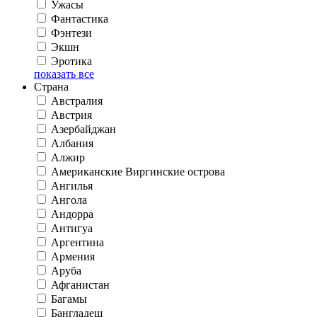
Ужасы
Фантастика
Фэнтези
Экшн
Эротика
показать все
Страна
Австралия
Австрия
Азербайджан
Албания
Алжир
Американские Виргинские острова
Ангилья
Ангола
Андорра
Антигуа
Аргентина
Армения
Аруба
Афганистан
Багамы
Бангладеш