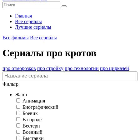
Главная
Все сериалы
Лучшие сериалы
Все фильмы
Все сериалы
Сериалы про кротов
про отморозков
про стройку
про технологии
про циркачей
Фильтр
Жанр
Анимация
Биографический
Боевик
В городе
Вестерн
Военный
Выставки