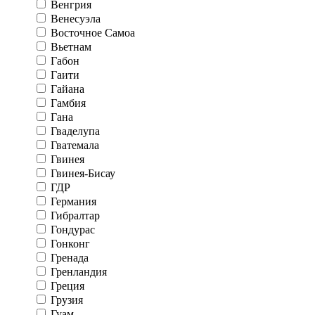
Венгрия
Венесуэла
Восточное Самоа
Вьетнам
Габон
Гаити
Гайана
Гамбия
Гана
Гваделупа
Гватемала
Гвинея
Гвинея-Бисау
ГДР
Германия
Гибралтар
Гондурас
Гонконг
Гренада
Гренландия
Греция
Грузия
Гуам