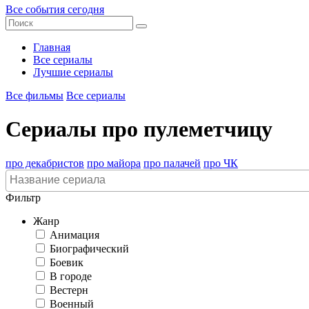
Все события сегодня
Главная
Все сериалы
Лучшие сериалы
Все фильмы
Все сериалы
Сериалы про пулеметчицу
про декабристов
про майора
про палачей
про ЧК
Фильтр
Жанр
Анимация
Биографический
Боевик
В городе
Вестерн
Военный