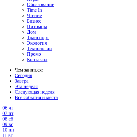
Образование
Time In
Чтение
Бизнес
Питомцы
Дом
Транспорт
Экология
Технологии
Промо
Контакты
Чем заняться:
Сегодня
Завтра
Эта неделя
Следующая неделя
Все события и места
06
чт
07
пт
08
сб
09
вс
10
пн
11
вт