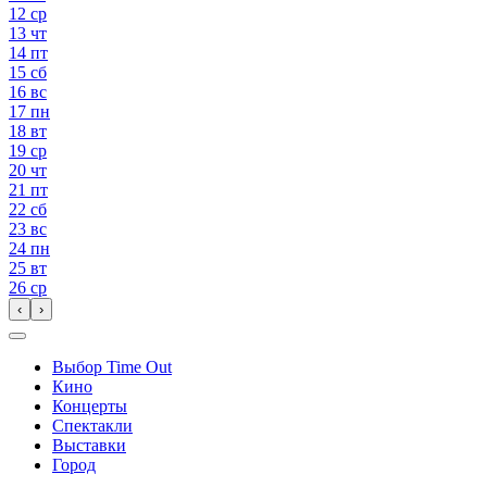
12
ср
13
чт
14
пт
15
сб
16
вс
17
пн
18
вт
19
ср
20
чт
21
пт
22
сб
23
вс
24
пн
25
вт
26
ср
‹
›
Выбор Time Out
Кино
Концерты
Спектакли
Выставки
Город