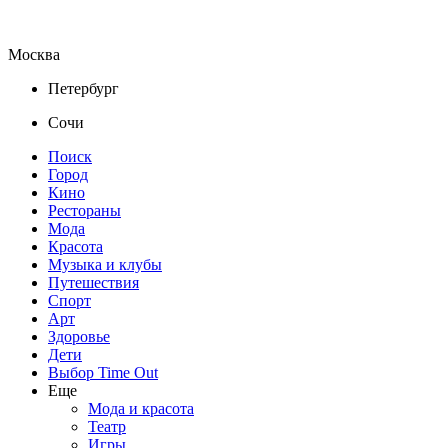
Москва
Петербург
Сочи
Поиск
Город
Кино
Рестораны
Мода
Красота
Музыка и клубы
Путешествия
Спорт
Арт
Здоровье
Дети
Выбор Time Out
Еще
Мода и красота
Театр
Игры