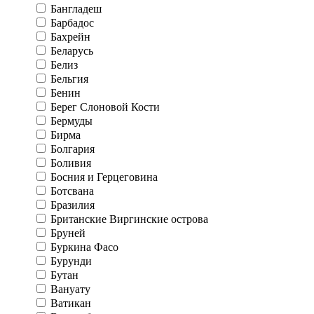
Бангладеш
Барбадос
Бахрейн
Беларусь
Белиз
Бельгия
Бенин
Берег Слоновой Кости
Бермуды
Бирма
Болгария
Боливия
Босния и Герцеговина
Ботсвана
Бразилия
Британские Виргинские острова
Бруней
Буркина Фасо
Бурунди
Бутан
Вануату
Ватикан