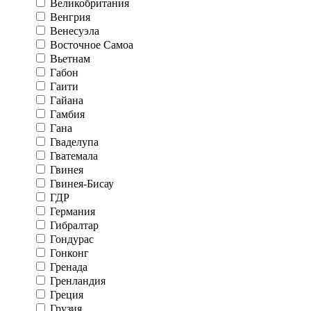
Великобритания
Венгрия
Венесуэла
Восточное Самоа
Вьетнам
Габон
Гаити
Гайана
Гамбия
Гана
Гваделупа
Гватемала
Гвинея
Гвинея-Бисау
ГДР
Германия
Гибралтар
Гондурас
Гонконг
Гренада
Гренландия
Греция
Грузия