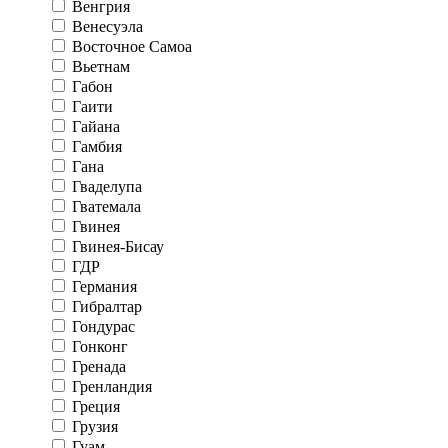
Венгрия
Венесуэла
Восточное Самоа
Вьетнам
Габон
Гаити
Гайана
Гамбия
Гана
Гваделупа
Гватемала
Гвинея
Гвинея-Бисау
ГДР
Германия
Гибралтар
Гондурас
Гонконг
Гренада
Гренландия
Греция
Грузия
Гуам