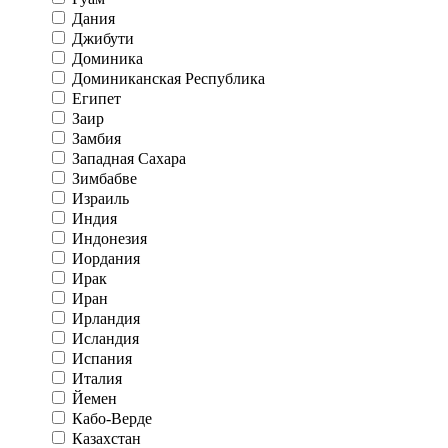
Дания
Джибути
Доминика
Доминиканская Республика
Египет
Заир
Замбия
Западная Сахара
Зимбабве
Израиль
Индия
Индонезия
Иордания
Ирак
Иран
Ирландия
Исландия
Испания
Италия
Йемен
Кабо-Верде
Казахстан