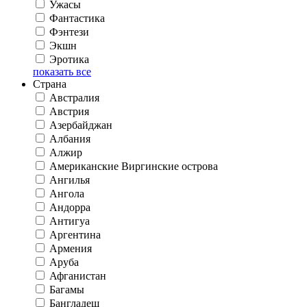
Ужасы
Фантастика
Фэнтези
Экшн
Эротика
показать все
Страна
Австралия
Австрия
Азербайджан
Албания
Алжир
Американские Виргинские острова
Ангилья
Ангола
Андорра
Антигуа
Аргентина
Армения
Аруба
Афганистан
Багамы
Бангладеш