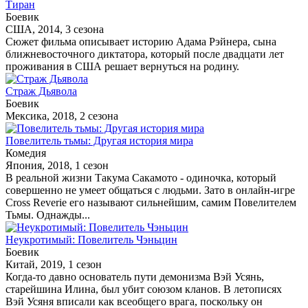
Тиран
Боевик
США, 2014, 3 сезона
Сюжет фильма описывает историю Адама Рэйнера, сына
ближневосточного диктатора, который после двадцати лет
проживания в США решает вернуться на родину.
Страж Дьявола
Боевик
Мексика, 2018, 2 сезона
Повелитель тьмы: Другая история мира
Комедия
Япония, 2018, 1 сезон
В реальной жизни Такума Сакамото - одиночка, который
совершенно не умеет общаться с людьми. Зато в онлайн-игре
Cross Reverie его называют сильнейшим, самим Повелителем
Тьмы. Однажды...
Неукротимый: Повелитель Чэньцин
Боевик
Китай, 2019, 1 сезон
Когда-то давно основатель пути демонизма Вэй Усянь,
старейшина Илина, был убит союзом кланов. В летописях
Вэй Усяня вписали как всеобщего врага, поскольку он