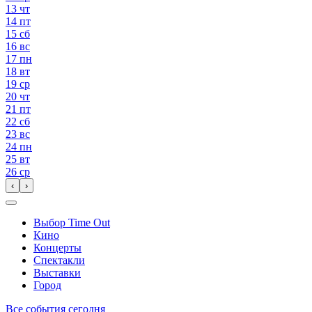
13
чт
14
пт
15
сб
16
вс
17
пн
18
вт
19
ср
20
чт
21
пт
22
сб
23
вс
24
пн
25
вт
26
ср
‹
›
Выбор Time Out
Кино
Концерты
Спектакли
Выставки
Город
Все события сегодня