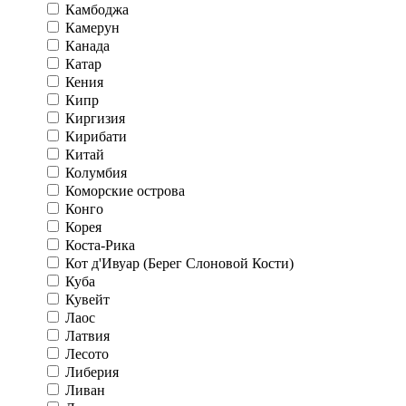
Камбоджа
Камерун
Канада
Катар
Кения
Кипр
Киргизия
Кирибати
Китай
Колумбия
Коморские острова
Конго
Корея
Коста-Рика
Кот д'Ивуар (Берег Слоновой Кости)
Куба
Кувейт
Лаос
Латвия
Лесото
Либерия
Ливан