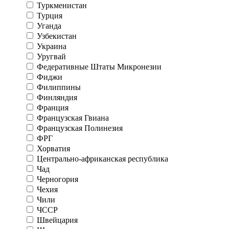
Туркменистан
Турция
Уганда
Узбекистан
Украина
Уругвай
Федеративные Штаты Микронезии
Фиджи
Филиппины
Финляндия
Франция
Французская Гвиана
Французская Полинезия
ФРГ
Хорватия
Центрально-африканская республика
Чад
Черногория
Чехия
Чили
ЧССР
Швейцария