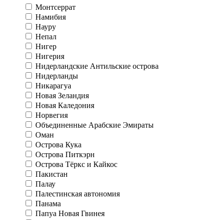
Монтсеррат
Намибия
Науру
Непал
Нигер
Нигерия
Нидерландские Антильские острова
Нидерланды
Никарагуа
Новая Зеландия
Новая Каледония
Норвегия
Объединенные Арабские Эмираты
Оман
Острова Кука
Острова Питкэрн
Острова Тёркс и Кайкос
Пакистан
Палау
Палестинская автономия
Панама
Папуа Новая Гвинея