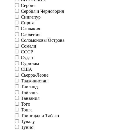
Сербия
Сербия и Черногория
Сингапур
Сирия
Словакия
Словения
Соломоновы Острова
Сомали
СССР
Судан
Суринам
США
Сьерра-Леоне
Таджикистан
Таиланд
Тайвань
Танзания
Того
Тонга
Тринидад и Табаго
Тувалу
Тунис