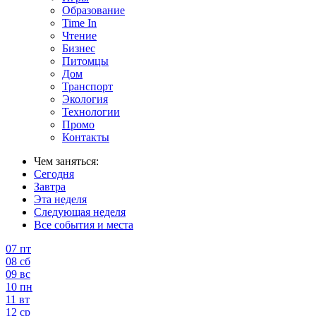
Образование
Time In
Чтение
Бизнес
Питомцы
Дом
Транспорт
Экология
Технологии
Промо
Контакты
Чем заняться:
Сегодня
Завтра
Эта неделя
Следующая неделя
Все события и места
07
пт
08
сб
09
вс
10
пн
11
вт
12
ср