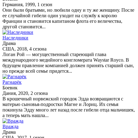
Германия, 1999, 1 сезон
Они были братьями, но любили одну и ту же женщину. После
ее случайной гибели один уходит на службу к королю
Франции и становится капитаном флота его величества,
другой становится...
Наследники
Драма
США, 2018, 4 сезона
Логан Рой — могущественный стареющий глава
международного медийного конгломерата Waystar Royco. В
будущем правление компанией должен принять старший сын,
но прежде всей семье придется...
Рагнарёк
Боевик
Дания, 2020, 2 сезона
В крошечный норвежский городок Эдда возвращаются с
матерью сыновья-подростки Магне и Лориц. Их семья
покинула Эдду много лет назад после гибели отца мальчишек,
а теперь мать нашла...
Вражда
Драма
США, 2017, 1 сезон