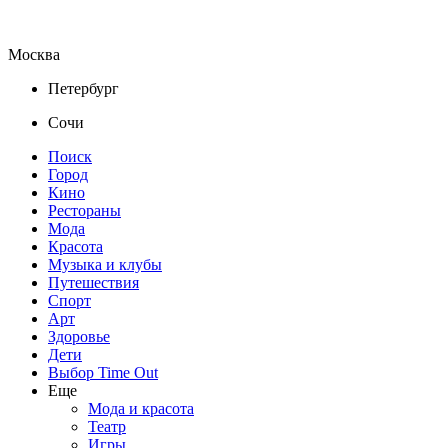
Москва
Петербург
Сочи
Поиск
Город
Кино
Рестораны
Мода
Красота
Музыка и клубы
Путешествия
Спорт
Арт
Здоровье
Дети
Выбор Time Out
Еще
Мода и красота
Театр
Игры