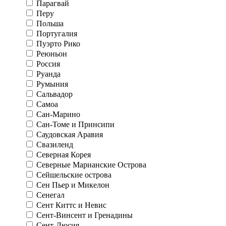
Парагвай
Перу
Польша
Португалия
Пуэрто Рико
Реюньон
Россия
Руанда
Румыния
Сальвадор
Самоа
Сан-Марино
Сан-Томе и Принсипи
Саудовская Аравия
Свазиленд
Северная Корея
Северные Марианские Острова
Сейшельские острова
Сен Пьер и Микелон
Сенегал
Сент Киттс и Невис
Сент-Винсент и Гренадины
Сент-Люсия