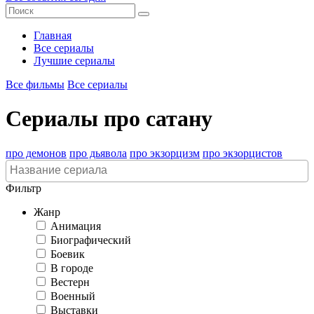
Главная
Все сериалы
Лучшие сериалы
Все фильмы
Все сериалы
Сериалы про сатану
про демонов
про дьявола
про экзорцизм
про экзорцистов
Фильтр
Жанр
Анимация
Биографический
Боевик
В городе
Вестерн
Военный
Выставки