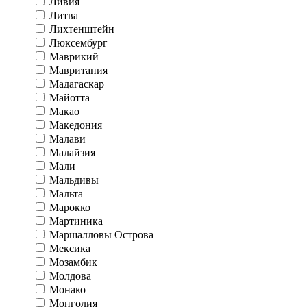
Ливия
Литва
Лихтенштейн
Люксембург
Маврикий
Мавритания
Мадагаскар
Майотта
Макао
Македония
Малави
Малайзия
Мали
Мальдивы
Мальта
Марокко
Мартиника
Маршалловы Острова
Мексика
Мозамбик
Молдова
Монако
Монголия