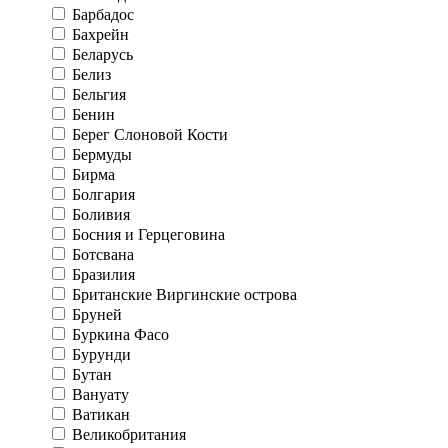
Барбадос
Бахрейн
Беларусь
Белиз
Бельгия
Бенин
Берег Слоновой Кости
Бермуды
Бирма
Болгария
Боливия
Босния и Герцеговина
Ботсвана
Бразилия
Британские Виргинские острова
Бруней
Буркина Фасо
Бурунди
Бутан
Вануату
Ватикан
Великобритания