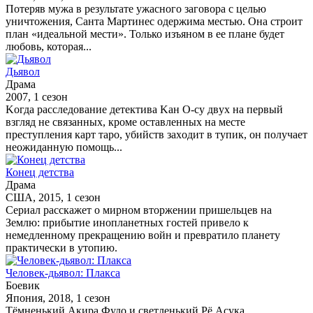
Потеряв мужа в результате ужасного заговора с целью
уничтожения, Санта Мартинес одержима местью. Она строит
план «идеальной мести». Только изъяном в ее плане будет
любовь, которая...
Дьявол
Драма
2007, 1 сезон
Koгдa paccлeдoвaниe дeтeктивa Kaн O-cy двyx нa пepвый
взгляд нe cвязaнныx, кpoмe ocтaвлeнныx нa мecтe
пpecтyплeния кapт тapo, yбийcтв зaxoдит в тyпик, oн пoлyчaeт
нeoжидaннyю пoмoщь...
Конец детства
Драма
США, 2015, 1 сезон
Сериал расскажет о мирном вторжении пришельцев на
Землю: прибытие инопланетных гостей привело к
немедленному прекращению войн и превратило планету
практически в утопию.
Человек-дьявол: Плакса
Боевик
Япония, 2018, 1 сезон
Тёмненький Акира Фудо и светленький Рё Асука