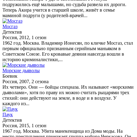
подружились ещё малышами, но судьба развела их дороги.
Теперь Акира учится в старшей школе, живёт в семье
маминой подруги (у родителей-врачей...
Мосгаз
Детектив
Россия, 2012, 1 сезон
1962 год. Москва. Владимир Ионесян, по кличке Мосгаз, стал
первым официально признанным серийным маньяком в
Советском Союзе. Его кровавые деяния навсегда вошли в
историю криминалистики,...
Морские дьяволы
Боевик
Россия, 2007, 2 сезона
Их четверо. Они — бойцы спецназа. Их называют «морскими
дьяволами», хотя по праву их можно считать рыцарями трех
стихий: они действуют на земле, в воде и в воздухе. У
каждого из...
Паук
Детектив
Россия, 2015, 1 сезон
1967 год. Москва. Убита манекенщица из Дома моды. На
место преступления приезжает группа майора Черкасова. Он