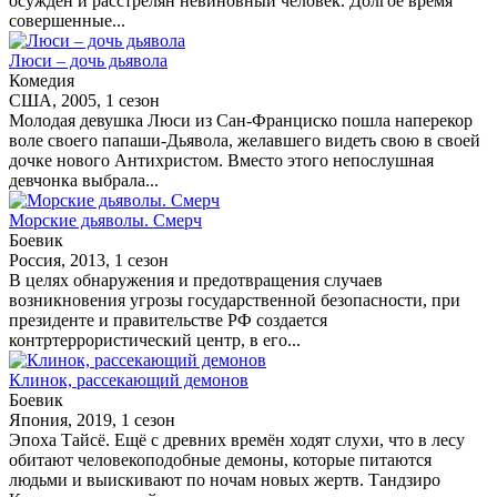
осужден и расстрелян невиновный человек. Долгое время
совершенные...
Люси – дочь дьявола
Комедия
США, 2005, 1 сезон
Молодая девушка Люси из Сан-Франциско пошла наперекор
воле своего папаши-Дьявола, желавшего видеть свою в своей
дочке нового Антихристом. Вместо этого непослушная
девчонка выбрала...
Морские дьяволы. Смерч
Боевик
Россия, 2013, 1 сезон
В целях обнаружения и предотвращения случаев
возникновения угрозы государственной безопасности, при
президенте и правительстве РФ создается
контртеррористический центр, в его...
Клинок, рассекающий демонов
Боевик
Япония, 2019, 1 сезон
Эпоха Тайсё. Ещё с древних времён ходят слухи, что в лесу
обитают человекоподобные демоны, которые питаются
людьми и выискивают по ночам новых жертв. Тандзиро