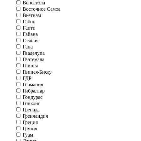
Венесуэла
Восточное Самоа
Вьетнам
Габон
Гаити
Гайана
Гамбия
Гана
Гваделупа
Гватемала
Гвинея
Гвинея-Бисау
ГДР
Германия
Гибралтар
Гондурас
Гонконг
Гренада
Гренландия
Греция
Грузия
Гуам