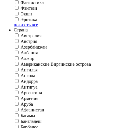
Фантастика
Фэнтези
Экшн
Эротика
показать все
Страна
Австралия
Австрия
Азербайджан
Албания
Алжир
Американские Виргинские острова
Ангилья
Ангола
Андорра
Антигуа
Аргентина
Армения
Аруба
Афганистан
Багамы
Бангладеш
Барбадос