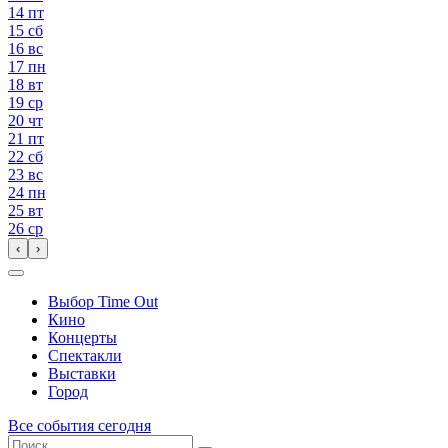
14
пт
15
сб
16
вс
17
пн
18
вт
19
ср
20
чт
21
пт
22
сб
23
вс
24
пн
25
вт
26
ср
‹
›
Выбор Time Out
Кино
Концерты
Спектакли
Выставки
Город
Все события сегодня