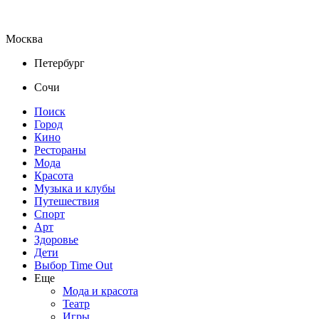
Москва
Петербург
Сочи
Поиск
Город
Кино
Рестораны
Мода
Красота
Музыка и клубы
Путешествия
Спорт
Арт
Здоровье
Дети
Выбор Time Out
Еще
Мода и красота
Театр
Игры