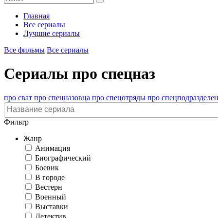
Главная
Все сериалы
Лучшие сериалы
Все фильмы
Все сериалы
Сериалы про спецназ
про сват
про спецназовца
про спецотряды
про спецподразделе
Фильтр
Жанр
Анимация
Биографический
Боевик
В городе
Вестерн
Военный
Выставки
Детектив