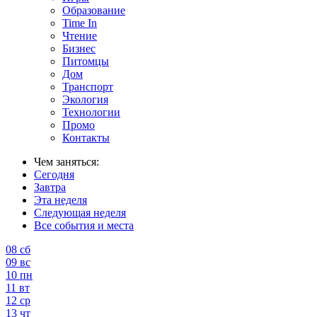
Образование
Time In
Чтение
Бизнес
Питомцы
Дом
Транспорт
Экология
Технологии
Промо
Контакты
Чем заняться:
Сегодня
Завтра
Эта неделя
Следующая неделя
Все события и места
08
сб
09
вс
10
пн
11
вт
12
ср
13
чт