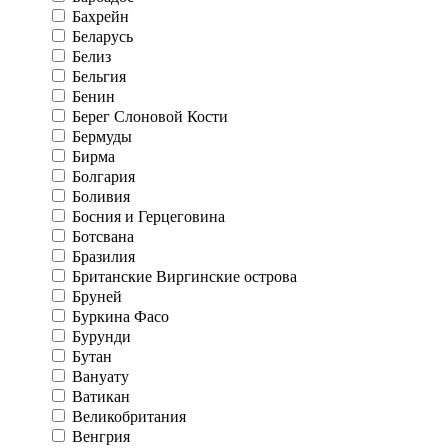
Бахрейн
Беларусь
Белиз
Бельгия
Бенин
Берег Слоновой Кости
Бермуды
Бирма
Болгария
Боливия
Босния и Герцеговина
Ботсвана
Бразилия
Британские Виргинские острова
Бруней
Буркина Фасо
Бурунди
Бутан
Вануату
Ватикан
Великобритания
Венгрия