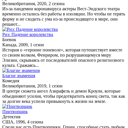
Великобритания, 2020, 2 сезона
Из-за пандемии коронавируса актеры Вест-Эндского театра
временно остались без работы в изоляции. Но чтобы не терять
форму и не сходить с ума из-за происходящего в мире, они
решают...
Риз: Падение королевства
Боевик
Канада, 2009, 1 сезон
История о «героине поневоле», которая путешествует вместе
со своим волком, Фенриром, по разрушающемуся миру
Элизии, скрываясь от последователей опасного религиозного
культа. Сражаясь...
Благие знамения
Комедия
Великобритания, 2019, 1 сезон
В центре сюжета ангел Азирафель и демон Кроули, которые
объединяют усилия, чтобы предотвратить конец света, так как
за долгие века успели привыкнуть к жизни на земле.
Притворщик
Детектив
США, 1996, 4 сезона
Среди нас есть Притворщики. Гении, способные стать любым,