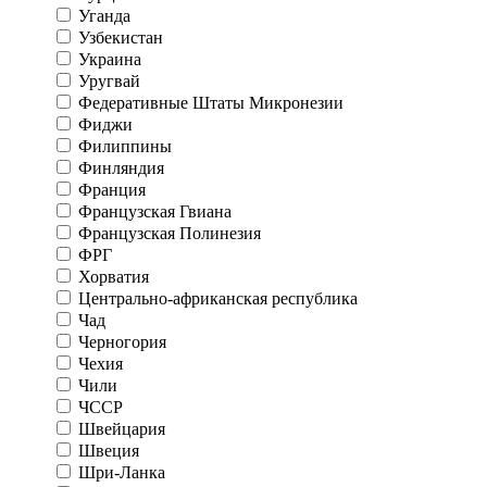
Уганда
Узбекистан
Украина
Уругвай
Федеративные Штаты Микронезии
Фиджи
Филиппины
Финляндия
Франция
Французская Гвиана
Французская Полинезия
ФРГ
Хорватия
Центрально-африканская республика
Чад
Черногория
Чехия
Чили
ЧССР
Швейцария
Швеция
Шри-Ланка