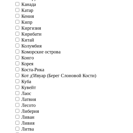
Канада
Катар
Кения
Кипр
Киргизия
Кирибати
Китай
Колумбия
Коморские острова
Конго
Корея
Коста-Рика
Кот д'Ивуар (Берег Слоновой Кости)
Куба
Кувейт
Лаос
Латвия
Лесото
Либерия
Ливан
Ливия
Литва