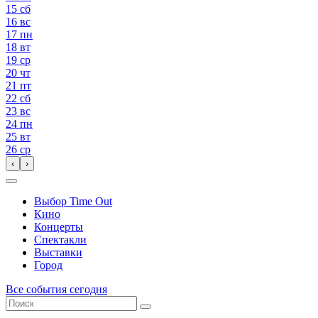
15
сб
16
вс
17
пн
18
вт
19
ср
20
чт
21
пт
22
сб
23
вс
24
пн
25
вт
26
ср
‹
›
Выбор Time Out
Кино
Концерты
Спектакли
Выставки
Город
Все события сегодня