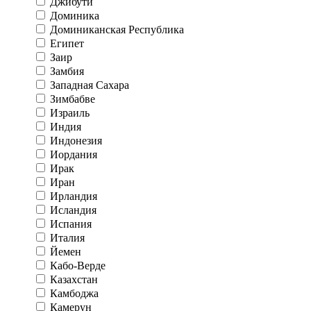
Джибути
Доминика
Доминиканская Республика
Египет
Заир
Замбия
Западная Сахара
Зимбабве
Израиль
Индия
Индонезия
Иордания
Ирак
Иран
Ирландия
Исландия
Испания
Италия
Йемен
Кабо-Верде
Казахстан
Камбоджа
Камерун