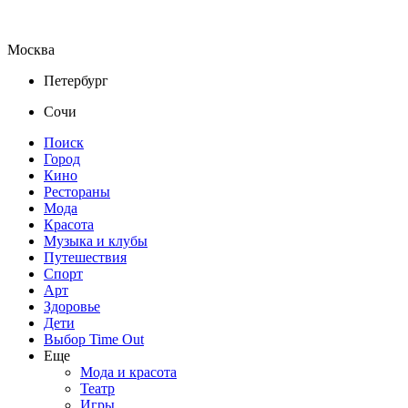
Москва
Петербург
Сочи
Поиск
Город
Кино
Рестораны
Мода
Красота
Музыка и клубы
Путешествия
Спорт
Арт
Здоровье
Дети
Выбор Time Out
Еще
Мода и красота
Театр
Игры