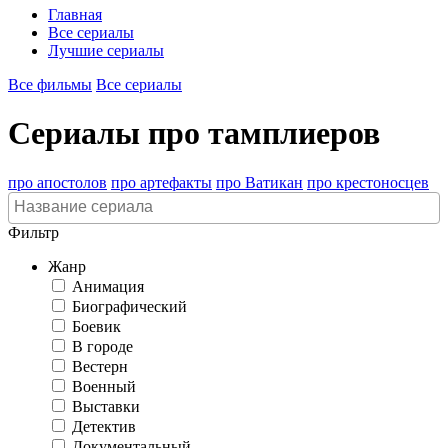
Главная
Все сериалы
Лучшие сериалы
Все фильмы
Все сериалы
Сериалы про тамплиеров
про апостолов
про артефакты
про Ватикан
про крестоносцев
Фильтр
Жанр
Анимация
Биографический
Боевик
В городе
Вестерн
Военный
Выставки
Детектив
Документальный