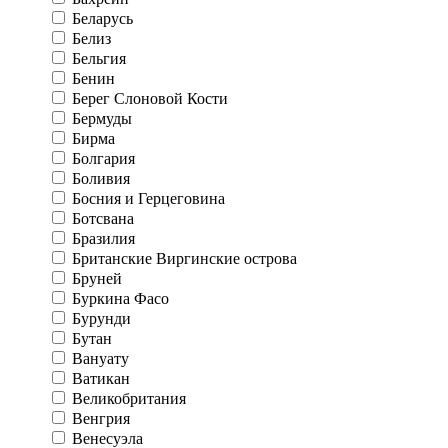
Беларусь
Белиз
Бельгия
Бенин
Берег Слоновой Кости
Бермуды
Бирма
Болгария
Боливия
Босния и Герцеговина
Ботсвана
Бразилия
Британские Виргинские острова
Бруней
Буркина Фасо
Бурунди
Бутан
Вануату
Ватикан
Великобритания
Венгрия
Венесуэла