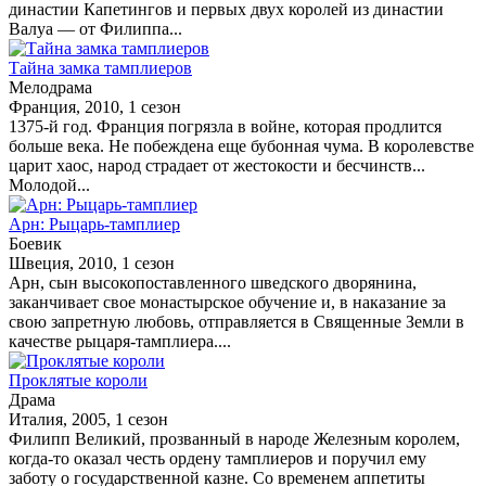
династии Капетингов и первых двух королей из династии
Валуа — от Филиппа...
Тайна замка тамплиеров
Мелодрама
Франция, 2010, 1 сезон
1375-й год. Франция погрязла в войне, которая продлится
больше века. Не побеждена еще бубонная чума. В королевстве
царит хаос, народ страдает от жестокости и бесчинств...
Молодой...
Арн: Рыцарь-тамплиер
Боевик
Швеция, 2010, 1 сезон
Арн, сын высокопоставленного шведского дворянина,
заканчивает свое монастырское обучение и, в наказание за
свою запретную любовь, отправляется в Священные Земли в
качестве рыцаря-тамплиера....
Проклятые короли
Драма
Италия, 2005, 1 сезон
Филипп Великий, прозванный в народе Железным королем,
когда-то оказал честь ордену тамплиеров и поручил ему
заботу о государственной казне. Со временем аппетиты