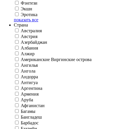
Фэнтези
Экшн
Эротика
показать все
Страна
Австралия
Австрия
Азербайджан
Албания
Алжир
Американские Виргинские острова
Ангилья
Ангола
Андорра
Антигуа
Аргентина
Армения
Аруба
Афганистан
Багамы
Бангладеш
Барбадос
Бахрейн