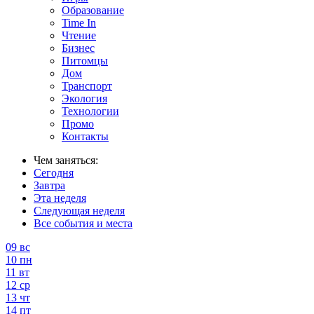
Образование
Time In
Чтение
Бизнес
Питомцы
Дом
Транспорт
Экология
Технологии
Промо
Контакты
Чем заняться:
Сегодня
Завтра
Эта неделя
Следующая неделя
Все события и места
09
вс
10
пн
11
вт
12
ср
13
чт
14
пт