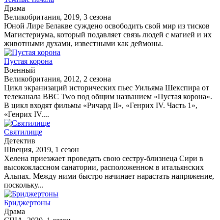
Драма
Великобритания, 2019, 3 сезона
Юной Лире Белакве суждено освободить свой мир из тисков
Магистериума, который подавляет связь людей с магией и их
животными духами, известными как деймоны.
Пустая корона
Военный
Великобритания, 2012, 2 сезона
Цикл экранизаций исторических пьес Уильяма Шекспира от
телеканала ВВС Two под общим названием «Пустая корона».
В цикл входят фильмы «Ричард II», «Генрих IV. Часть 1»,
«Генрих IV....
Святилище
Детектив
Швеция, 2019, 1 сезон
Хелена приезжает проведать свою сестру-близнеца Сири в
высококлассном санатории, расположенном в итальянских
Альпах. Между ними быстро начинает нарастать напряжение,
поскольку...
Бриджертоны
Драма