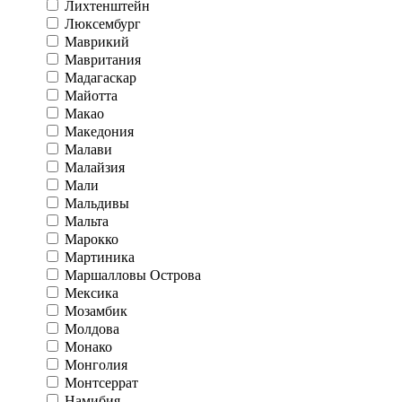
Лихтенштейн
Люксембург
Маврикий
Мавритания
Мадагаскар
Майотта
Макао
Македония
Малави
Малайзия
Мали
Мальдивы
Мальта
Марокко
Мартиника
Маршалловы Острова
Мексика
Мозамбик
Молдова
Монако
Монголия
Монтсеррат
Намибия