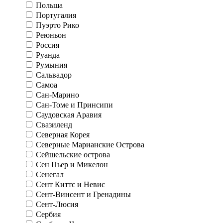
Польша
Португалия
Пуэрто Рико
Реюньон
Россия
Руанда
Румыния
Сальвадор
Самоа
Сан-Марино
Сан-Томе и Принсипи
Саудовская Аравия
Свазиленд
Северная Корея
Северные Марианские Острова
Сейшельские острова
Сен Пьер и Микелон
Сенегал
Сент Киттс и Невис
Сент-Винсент и Гренадины
Сент-Люсия
Сербия