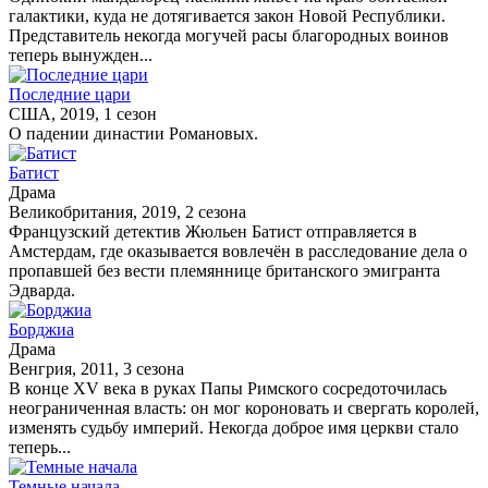
галактики, куда не дотягивается закон Новой Республики.
Представитель некогда могучей расы благородных воинов
теперь вынужден...
Последние цари
США, 2019, 1 сезон
О падении династии Романовых.
Батист
Драма
Великобритания, 2019, 2 сезона
Французский детектив Жюльен Батист отправляется в
Амстердам, где оказывается вовлечён в расследование дела о
пропавшей без вести племяннице британского эмигранта
Эдварда.
Борджиа
Драма
Венгрия, 2011, 3 сезона
В конце XV века в руках Папы Римского сосредоточилась
неограниченная власть: он мог короновать и свергать королей,
изменять судьбу империй. Некогда доброе имя церкви стало
теперь...
Темные начала