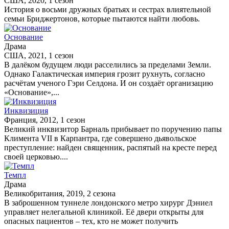
США, 2020, 1 сезон
История о восьми дружных братьях и сестрах влиятельной
семьи Бриджертонов, которые пытаются найти любовь.
Основание
Драма
США, 2021, 1 сезон
В далёком будущем люди расселились за пределами Земли.
Однако Галактическая империя грозит рухнуть, согласно
расчётам ученого Гэри Селдона. И он создаёт организацию
«Основание»,...
Инквизиция
Франция, 2012, 1 сезон
Великий инквизитор Барналь прибывает по поручению папы
Климента VII в Карпантра, где совершено дьявольское
преступление: найден священник, распятый на кресте перед
своей церковью....
Темпл
Драма
Великобритания, 2019, 2 сезона
В заброшенном туннеле лондонского метро хирург Дэниел
управляет нелегальной клиникой. Её двери открыты для
опасных пациентов – тех, кто не может получить