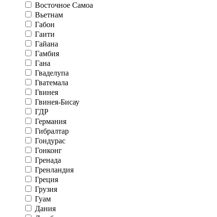
Восточное Самоа
Вьетнам
Габон
Гаити
Гайана
Гамбия
Гана
Гваделупа
Гватемала
Гвинея
Гвинея-Бисау
ГДР
Германия
Гибралтар
Гондурас
Гонконг
Гренада
Гренландия
Греция
Грузия
Гуам
Дания