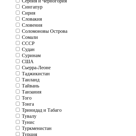
Сербия и Черногория
Сингапур
Сирия
Словакия
Словения
Соломоновы Острова
Сомали
СССР
Судан
Суринам
США
Сьерра-Леоне
Таджикистан
Таиланд
Тайвань
Танзания
Того
Тонга
Тринидад и Табаго
Тувалу
Тунис
Туркменистан
Турция