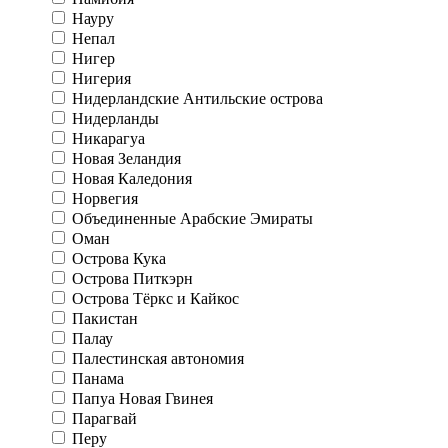
Науру
Непал
Нигер
Нигерия
Нидерландские Антильские острова
Нидерланды
Никарагуа
Новая Зеландия
Новая Каледония
Норвегия
Объединенные Арабские Эмираты
Оман
Острова Кука
Острова Питкэрн
Острова Тёркс и Кайкос
Пакистан
Палау
Палестинская автономия
Панама
Папуа Новая Гвинея
Парагвай
Перу