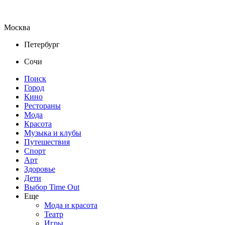
Москва
Петербург
Сочи
Поиск
Город
Кино
Рестораны
Мода
Красота
Музыка и клубы
Путешествия
Спорт
Арт
Здоровье
Дети
Выбор Time Out
Еще
Мода и красота
Театр
Игры