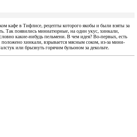
ком кафе в Тифлисе, рецепты которого якобы и были взяты за
ь. Так появились миниатюрные, на один укус, хинкали,
 словно какие-нибудь пельмени. В чем идея? Во-первых, есть
и положено хинкали, взрывается мясным соком, из-за мини-
галстук или брызнуть горячим бульоном за декольте.