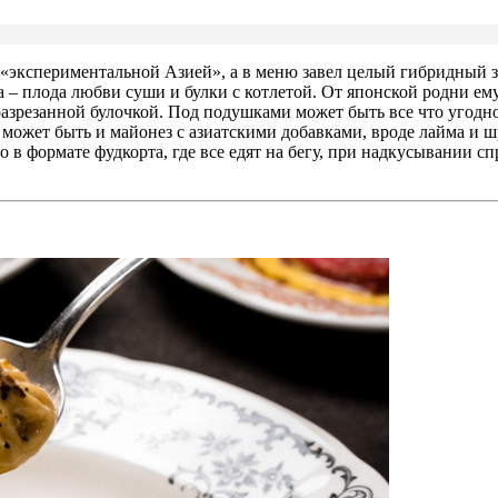
экспериментальной Азией», а в меню завел целый гибридный з
– плода любви суши и булки с котлетой. От японской родни ему
 разрезанной булочкой. Под подушками может быть все что угодно
о может быть и майонез с азиатскими добавками, вроде лайма и
 в формате фудкорта, где все едят на бегу, при надкусывании с