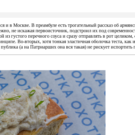
 и в Москве. В преамбуле есть трогательный рассказ об армянс
жно, не искажая первоисточник, подстроил их под современност
й из густого перечного соуса и сразу отправлять в рот целиком,
нципе. Во-вторых, хотя тонкая эластичная оболочка теста, как 
 публика (а на Патриарших она вся такая) не рискует испортить 