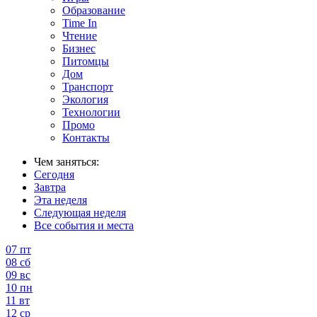
Образование
Time In
Чтение
Бизнес
Питомцы
Дом
Транспорт
Экология
Технологии
Промо
Контакты
Чем заняться:
Сегодня
Завтра
Эта неделя
Следующая неделя
Все события и места
07
пт
08
сб
09
вс
10
пн
11
вт
12
ср