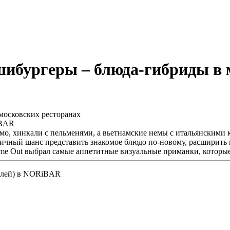
шибургеры – блюда-гибриды в 
iBAR
имо, хинкали с пельменями, а вьетнамские немы с итальянскими
личный шанс представить знакомое блюдо по-новому, расширить п
Time Out выбрал самые аппетитные визуальные приманки, которы
ублей) в NORiBAR