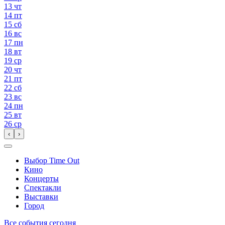
13
чт
14
пт
15
сб
16
вс
17
пн
18
вт
19
ср
20
чт
21
пт
22
сб
23
вс
24
пн
25
вт
26
ср
‹
›
Выбор Time Out
Кино
Концерты
Спектакли
Выставки
Город
Все события сегодня