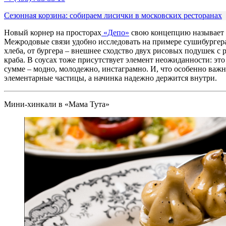
Сезонная корзина: собираем лисички в московских ресторанах
Новый корнер на просторах
«Депо»
свою концепцию называет «
Межродовые связи удобно исследовать на примере сушибургера 
хлеба, от бургера – внешнее сходство двух рисовых подушек с
краба. В соусах тоже присутствует элемент неожиданности: эт
сумме – модно, молодежно, инстаграмно. И, что особенно важно
элементарные частицы, а начинка надежно держится внутри.
Мини-хинкали в «Мама Тута»