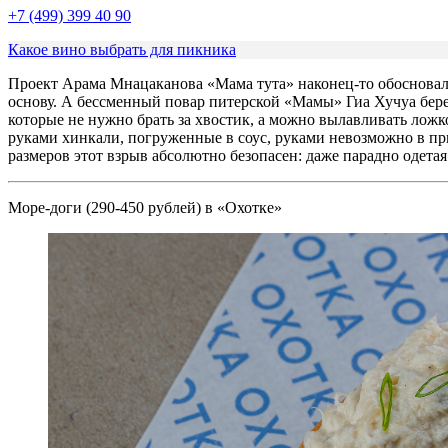
+7 (499) 399 40 90
Какое вино выбрать для пикника
Проект Арама Мнацаканова «Мама тута» наконец-то обосновался
основу. А бессменный повар питерской «Мамы» Гиа Хучуа бере
которые не нужно брать за хвостик, а можно вылавливать ложко
руками хинкали, погруженные в соус, руками невозможно в при
размеров этот взрыв абсолютно безопасен: даже парадно одетая
Море-доги (290-450 рублей) в «Охотке»