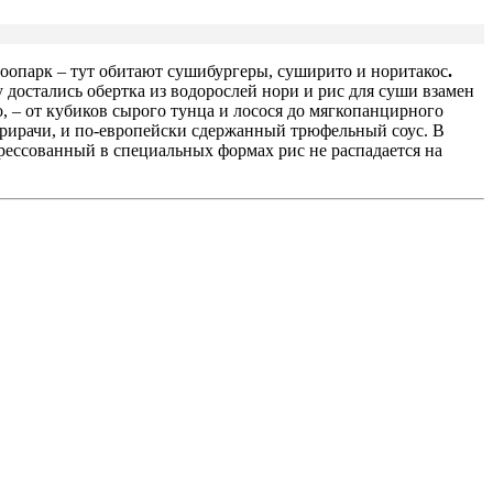
оопарк – тут обитают
сушибургеры, суширито и норитакос
.
 достались обертка из водорослей нори и рис для суши взамен
, – от кубиков сырого тунца и лосося до мягкопанцирного
 шрирачи, и по-европейски сдержанный трюфельный соус. В
прессованный в специальных формах рис не распадается на