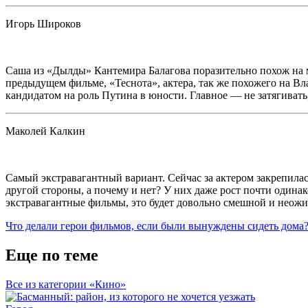
Игорь Широков
Саша из «Дылды» Кантемира Балагова поразительно похож на мо
предыдущем фильме, «Теснота», актера, так же похожего на В
кандидатом на роль Путина в юности. Главное — не затягивать,
Маколей Калкин
Самый экстравагантный вариант. Сейчас за актером закрепилас
другой стороны, а почему и нет? У них даже рост почти одина
экстравагантные фильмы, это будет довольно смешной и неож
Что делали герои фильмов, если были вынуждены сидеть дома
Еще по теме
Все из категории «Кино»