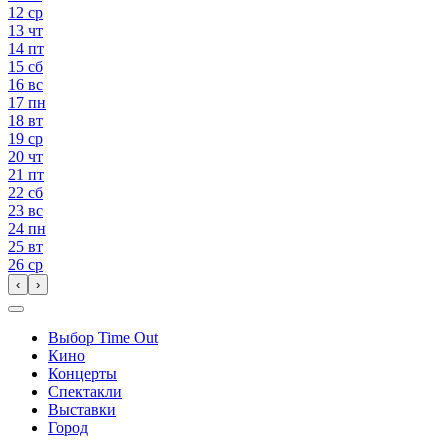
12
ср
13
чт
14
пт
15
сб
16
вс
17
пн
18
вт
19
ср
20
чт
21
пт
22
сб
23
вс
24
пн
25
вт
26
ср
‹
›
Выбор Time Out
Кино
Концерты
Спектакли
Выставки
Город