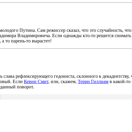
лодого Путина. Сам режиссер сказал, что это случайность, что
ладимира Владимировича. Если однажды кто-то решится снимать
 а то парень-то вырастет!
ь слава рефлексирующего гедониста, склонного к декадентству,
ковый. Если
Кевин Смит
, или, скажем,
Терри Гиллиам
в какой-то
иданный поворот.
?