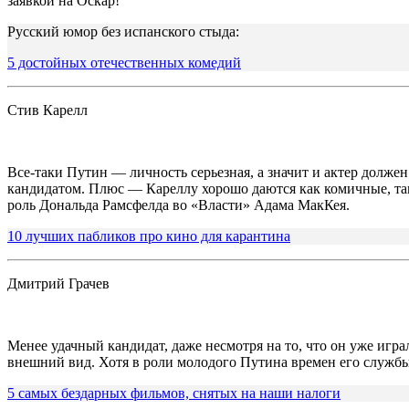
заявкой на Оскар!
Русский юмор без испанского стыда:
5 достойных отечественных комедий
Стив Карелл
Все-таки Путин — личность серьезная, а значит и актер долже
кандидатом. Плюс — Кареллу хорошо даются как комичные, так
роль Дональда Рамсфелда во «Власти» Адама МакКея.
10 лучших пабликов про кино для карантина
Дмитрий Грачев
Менее удачный кандидат, даже несмотря на то, что он уже игр
внешний вид. Хотя в роли молодого Путина времен его службы 
5 самых бездарных фильмов, снятых на наши налоги