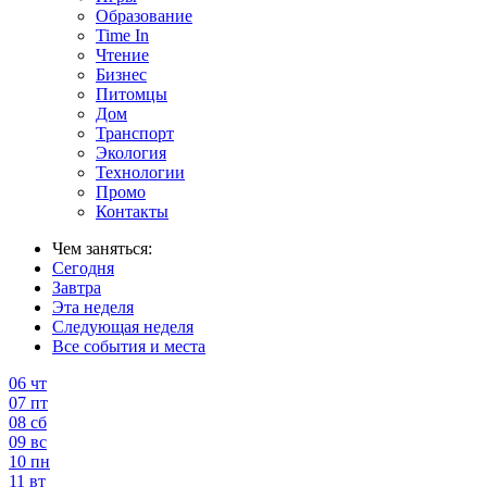
Образование
Time In
Чтение
Бизнес
Питомцы
Дом
Транспорт
Экология
Технологии
Промо
Контакты
Чем заняться:
Сегодня
Завтра
Эта неделя
Следующая неделя
Все события и места
06
чт
07
пт
08
сб
09
вс
10
пн
11
вт