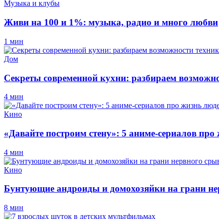
Музыка и клубы
Живи на 100 и 1%: музыка, радио и много любви
1 мин
Дом
Секреты современной кухни: разбираем возможно
4 мин
Кино
«Давайте построим стену»: 5 аниме-сериалов про
4 мин
Кино
Бунтующие андроиды и домохозяйки на грани нер
8 мин