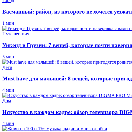
Город
Басманный: район, из которого не хочется уезжат
1 мин
Путешествия
Уикенд в Грузии: 7 вещей, которые почти наверн
5 мин
Дети
Must have для малышей: 8 вещей, которые пригод
4 мин
Дом
Искусство в каждом кадре: обзор телевизора D
4 мин