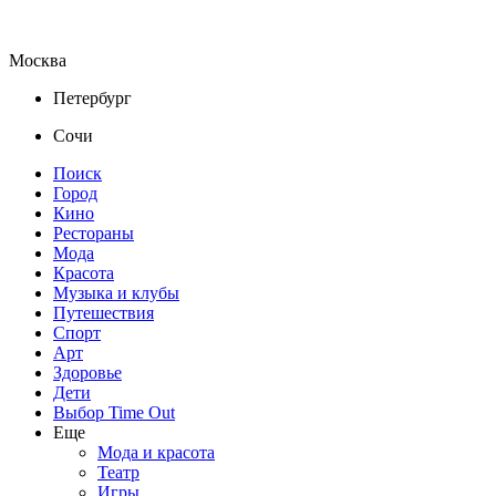
Москва
Петербург
Сочи
Поиск
Город
Кино
Рестораны
Мода
Красота
Музыка и клубы
Путешествия
Спорт
Арт
Здоровье
Дети
Выбор Time Out
Еще
Мода и красота
Театр
Игры