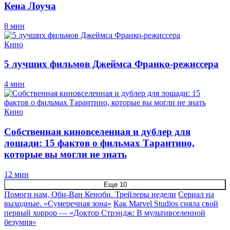
Кена Лоуча
8 мин
Кино
5 лучших фильмов Джеймса Франко-режиссера
4 мин
Кино
Собственная киновселенная и дублер для
лошади: 15 фактов о фильмах Тарантино,
которые вы могли не знать
12 мин
Еще 10
Помоги нам, Оби-Ван Кеноби. Трейлеры недели
Сериал на
выходные. «Сумеречная зона»
Как Marvel Studios сняла свой
первый хоррор — «Доктор Стрэндж: В мультивселенной
безумия»