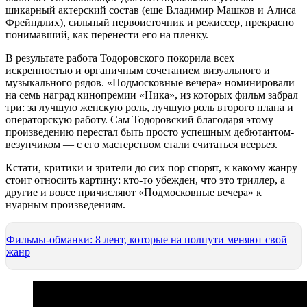
шикарный актерский состав (еще Владимир Машков и Алиса
Фрейндлих), сильный первоисточник и режиссер, прекрасно
понимавший, как перенести его на пленку.
В результате работа Тодоровского покорила всех
искренностью и органичным сочетанием визуального и
музыкального рядов. «Подмосковные вечера» номинировали
на семь наград кинопремии «Ника», из которых фильм забрал
три: за лучшую женскую роль, лучшую роль второго плана и
операторскую работу. Сам Тодоровский благодаря этому
произведению перестал быть просто успешным дебютантом-
везунчиком — с его мастерством стали считаться всерьез.
Кстати, критики и зрители до сих пор спорят, к какому жанру
стоит относить картину: кто-то убежден, что это триллер, а
другие и вовсе причисляют «Подмосковные вечера» к
нуарным произведениям.
Фильмы-обманки: 8 лент, которые на полпути меняют свой
жанр