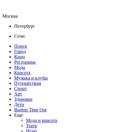
Москва
Петербург
Сочи
Поиск
Город
Кино
Рестораны
Мода
Красота
Музыка и клубы
Путешествия
Спорт
Арт
Здоровье
Дети
Выбор Time Out
Еще
Мода и красота
Театр
Игры