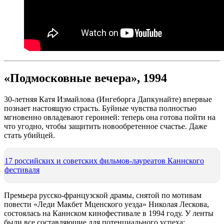
«Подмосковные вечера», 1994
30-летняя Катя Измайлова (Ингеборга Дапкунайте) впервые
познает настоящую страсть. Буйные чувства полностью
мгновенно овладевают героиней: теперь она готова пойти на
что угодно, чтобы защитить новообретенное счастье. Даже
стать убийцей.
17 российских и советских фильмов-лауреатов Каннского
фестиваля
Премьера русско-французской драмы, снятой по мотивам
повести «Леди Макбет Мценского уезда» Николая Лескова,
состоялась на Каннском кинофестивале в 1994 году. У ленты
были все составляющие для потенциального успеха: