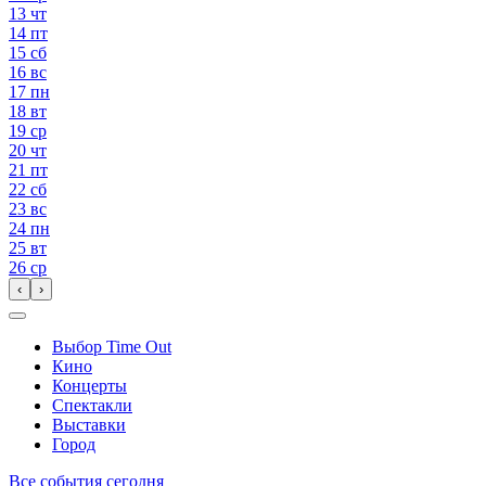
13
чт
14
пт
15
сб
16
вс
17
пн
18
вт
19
ср
20
чт
21
пт
22
сб
23
вс
24
пн
25
вт
26
ср
‹
›
Выбор Time Out
Кино
Концерты
Спектакли
Выставки
Город
Все события сегодня