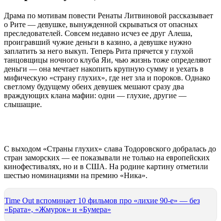
Драма по мотивам повести Ренаты Литвиновой рассказывает
о Рите — девушке, вынужденной скрываться от опасных
преследователей. Совсем недавно исчез ее друг Алеша,
проигравший чужие деньги в казино, а девушке нужно
заплатить за него выкуп. Теперь Рита прячется у глухой
танцовщицы ночного клуба Яи, чью жизнь тоже определяют
деньги — она мечтает накопить крупную сумму и уехать в
мифическую «страну глухих», где нет зла и пороков. Однако
светлому будущему обеих девушек мешают сразу два
враждующих клана мафии: одни — глухие, другие —
слышащие.
С выходом «Страны глухих» слава Тодоровского добралась до
стран заморских — ее показывали не только на европейских
кинофестивалях, но и в США. На родине картину отметили
шестью номинациями на премию «Ника».
Time Out вспоминает 10 фильмов про «лихие 90-е» — без
«Брата», «Жмурок» и «Бумера»