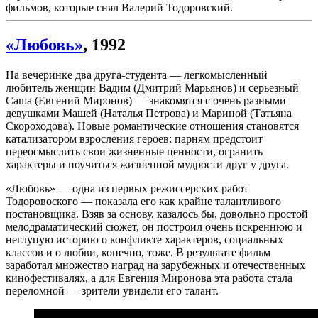
фильмов, которые снял Валерий Тодоровский.
«Любовь»
, 1992
На вечеринке два друга-студента — легкомысленный
любитель женщин Вадим (Дмитрий Марьянов) и серьезный
Саша (Евгений Миронов) — знакомятся с очень разными
девушками Машей (Наталья Петрова) и Мариной (Татьяна
Скороходова). Новые романтические отношения становятся
катализатором взросления героев: парням предстоит
переосмыслить свои жизненные ценности, огранить
характеры и поучиться жизненной мудрости друг у друга.
«Любовь» — одна из первых режиссерских работ
Тодоровоского — показала его как крайне талантливого
постановщика. Взяв за основу, казалось бы, довольно простой
мелодраматический сюжет, он построил очень искреннюю и
неглупую историю о конфликте характеров, социальных
классов и о любви, конечно, тоже. В результате фильм
заработал множество наград на зарубежных и отечественных
кинофестивалях, а для Евгения Миронова эта работа стала
переломной — зрители увидели его талант.