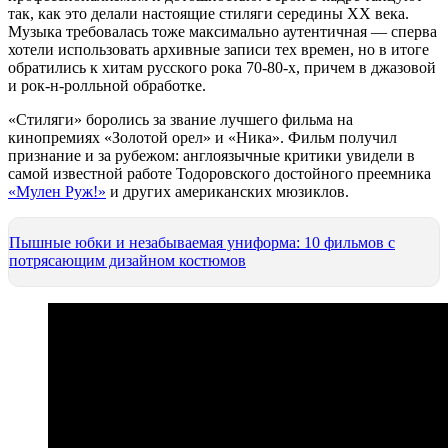
так, как это делали настоящие стиляги середины XX века.
Музыка требовалась тоже максимально аутентичная — сперва
хотели использовать архивные записи тех времен, но в итоге
обратились к хитам русского рока 70-80-х, причем в джазовой
и рок-н-ролльной обработке.
«Стиляги» боролись за звание лучшего фильма на
кинопремиях «Золотой орел» и «Ника». Фильм получил
признание и за рубежом: англоязычные критики увидели в
самой известной работе Тодоровского достойного преемника
«Мулен Руж!»
и других американских мюзиклов.
Пышные юбки и незабываемая униформа: 10 фильмов с
потрясающим дизайном костюмов