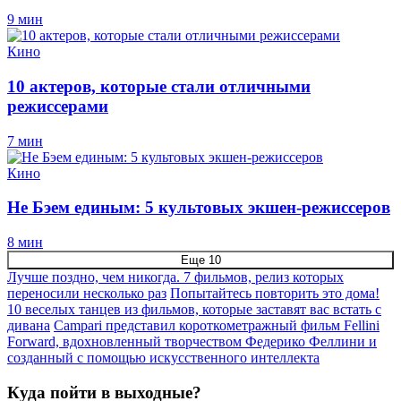
9 мин
Кино
10 актеров, которые стали отличными
режиссерами
7 мин
Кино
Не Бэем единым: 5 культовых экшен-режиссеров
8 мин
Еще 10
Лучше поздно, чем никогда. 7 фильмов, релиз которых
переносили несколько раз
Попытайтесь повторить это дома!
10 веселых танцев из фильмов, которые заставят вас встать с
дивана
Campari представил короткометражный фильм Fellini
Forward, вдохновленный творчеством Федерико Феллини и
созданный с помощью искусственного интеллекта
Куда пойти в выходные?