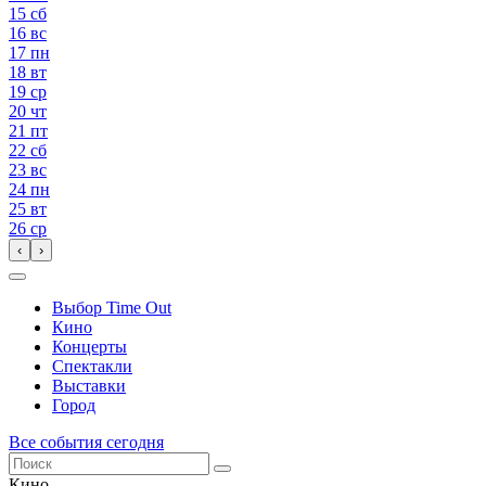
15
сб
16
вс
17
пн
18
вт
19
ср
20
чт
21
пт
22
сб
23
вс
24
пн
25
вт
26
ср
‹
›
Выбор Time Out
Кино
Концерты
Спектакли
Выставки
Город
Все события сегодня
Кино