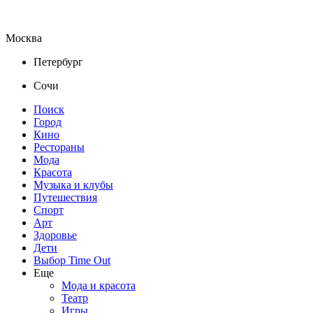
Москва
Петербург
Сочи
Поиск
Город
Кино
Рестораны
Мода
Красота
Музыка и клубы
Путешествия
Спорт
Арт
Здоровье
Дети
Выбор Time Out
Еще
Мода и красота
Театр
Игры