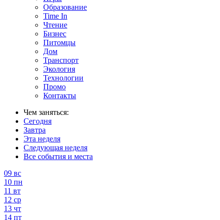
Образование
Time In
Чтение
Бизнес
Питомцы
Дом
Транспорт
Экология
Технологии
Промо
Контакты
Чем заняться:
Сегодня
Завтра
Эта неделя
Следующая неделя
Все события и места
09
вс
10
пн
11
вт
12
ср
13
чт
14
пт