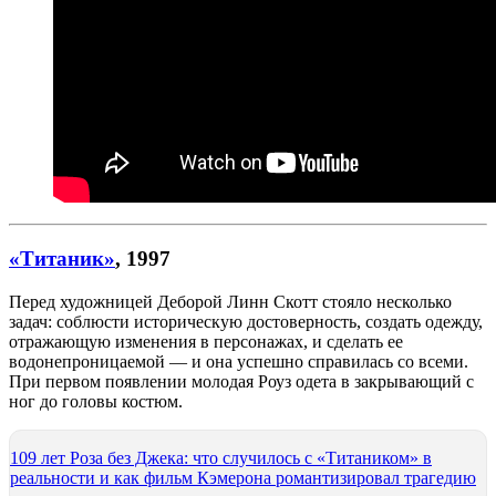
«Титаник»
, 1997
Перед художницей Деборой Линн Скотт стояло несколько
задач: соблюсти историческую достоверность, создать одежду,
отражающую изменения в персонажах, и сделать ее
водонепроницаемой — и она успешно справилась со всеми.
При первом появлении молодая Роуз одета в закрывающий с
ног до головы костюм.
109 лет Роза без Джека: что случилось с «Титаником» в
реальности и как фильм Кэмерона романтизировал трагедию