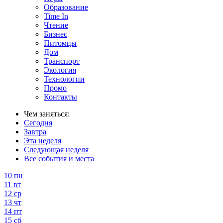
Образование
Time In
Чтение
Бизнес
Питомцы
Дом
Транспорт
Экология
Технологии
Промо
Контакты
Чем заняться:
Сегодня
Завтра
Эта неделя
Следующая неделя
Все события и места
10
пн
11
вт
12
ср
13
чт
14
пт
15
сб