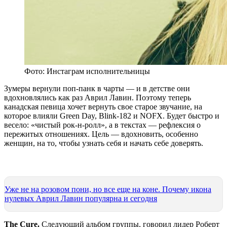
Фото: Инстаграм исполнительницы
Зумеры вернули поп-панк в чарты — и в детстве они
вдохновлялись как раз Аврил Лавин. Поэтому теперь
канадская певица хочет вернуть свое старое звучание, на
которое влияли Green Day, Blink-182 и NOFX. Будет быстро и
весело: «чистый рок-н-ролл», а в текстах — рефлексия о
пережитых отношениях. Цель — вдохновить, особенно
женщин, на то, чтобы узнать себя и начать себе доверять.
Уже не на розовом пони, но все еще на коне. Почему икона
нулевых Аврил Лавин популярна и сегодня
The Cure.
Следующий альбом группы, говорил лидер Роберт