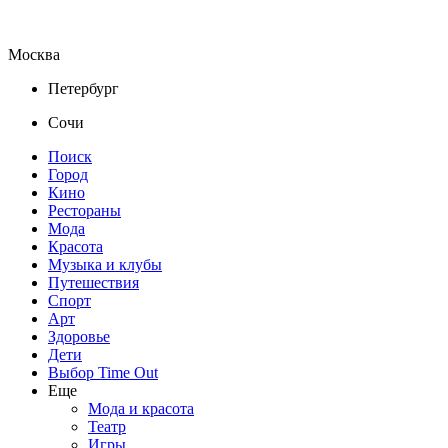
Москва
Петербург
Сочи
Поиск
Город
Кино
Рестораны
Мода
Красота
Музыка и клубы
Путешествия
Спорт
Арт
Здоровье
Дети
Выбор Time Out
Еще
Мода и красота
Театр
Игры