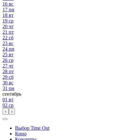
16
вс
17
пн
18
вт
19
ср
20
чт
21
пт
22
сб
23
вс
24
пн
25
вт
26
ср
27
чт
28
пт
29
сб
30
вс
31
пн
сентябрь
01
вт
02
ср
‹
›
Выбор Time Out
Кино
Концерты