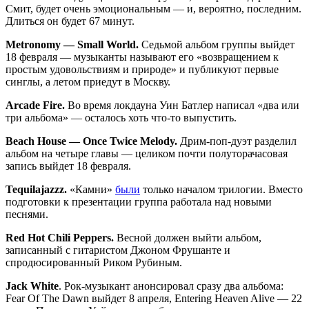
Смит, будет очень эмоциональным — и, вероятно, последним.
Длиться он будет 67 минут.
Metronomy — Small World.
Седьмой альбом группы выйдет
18 февраля — музыканты называют его «возвращением к
простым удовольствиям и природе» и публикуют первые
синглы, а летом приедут в Москву.
Arcade Fire.
Во время локдауна Уин Батлер написал «два или
три альбома» — осталось хоть что-то выпустить.
Beach House — Once Twice Melody.
Дрим-поп-дуэт разделил
альбом на четыре главы — целиком почти полуторачасовая
запись выйдет 18 февраля.
Tequilajazzz.
«Камни»
были
только началом трилогии. Вместо
подготовки к презентации группа работала над новыми
песнями.
Red Hot Chili Peppers.
Весной должен выйти альбом,
записанный с гитаристом Джоном Фрушанте и
спродюсированный Риком Рубиным.
Jack White
. Рок-музыкант анонсировал сразу два альбома:
Fear Of The Dawn выйдет 8 апреля, Entering Heaven Alive — 22