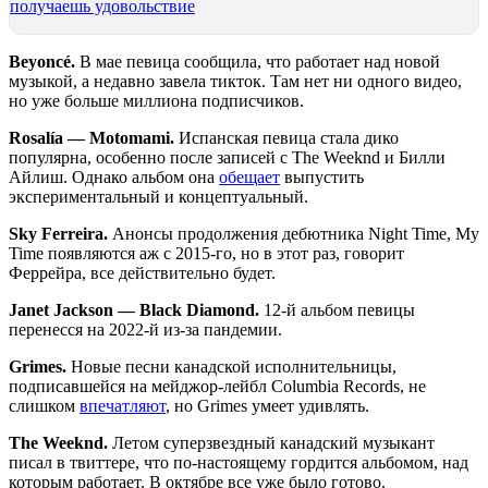
получаешь удовольствие
Beyoncé.
В мае певица сообщила, что работает над новой
музыкой, а недавно завела тикток. Там нет ни одного видео,
но уже больше миллиона подписчиков.
Rosalía — Motomami.
Испанская певица стала дико
популярна, особенно после записей с The Weeknd и Билли
Айлиш. Однако альбом она
обещает
выпустить
экспериментальный и концептуальный.
Sky Ferreira.
Анонсы продолжения дебютника Night Time, My
Time появляются аж с 2015-го, но в этот раз, говорит
Феррейра, все действительно будет.
Janet Jackson — Black Diamond.
12-й альбом певицы
перенесся на 2022-й из-за пандемии.
Grimes.
Новые песни канадской исполнительницы,
подписавшейся на мейджор-лейбл Columbia Records, не
слишком
впечатляют
, но Grimes умеет удивлять.
The Weeknd.
Летом суперзвездный канадский музыкант
писал в твиттере, что по-настоящему гордится альбомом, над
которым работает. В октябре все уже было готово.