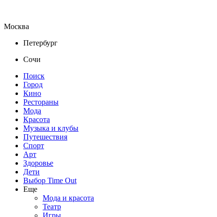
Москва
Петербург
Сочи
Поиск
Город
Кино
Рестораны
Мода
Красота
Музыка и клубы
Путешествия
Спорт
Арт
Здоровье
Дети
Выбор Time Out
Еще
Мода и красота
Театр
Игры