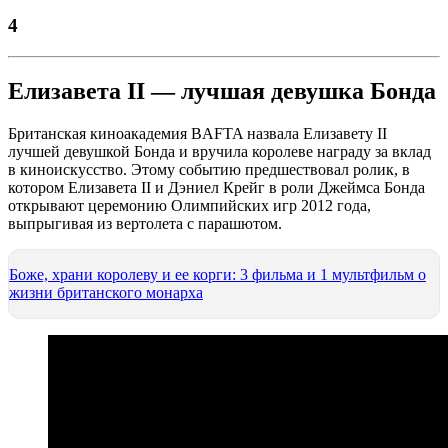
4
Елизавета II — лучшая девушка Бонда
Британская киноакадемия BAFTA назвала Елизавету II
лучшей девушкой Бонда и вручила королеве награду за вклад
в киноискусство. Этому событию предшествовал ролик, в
котором Елизавета II и Дэниел Крейг в роли Джеймса Бонда
открывают церемонию Олимпийских игр 2012 года,
выпрыгивая из вертолета с парашютом.
Боже, храни королеву и ее корги: 3 фильма и 1 мультфильм о
жизни британского монарха