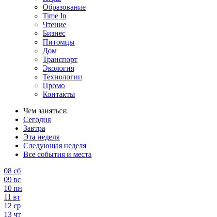
Образование
Time In
Чтение
Бизнес
Питомцы
Дом
Транспорт
Экология
Технологии
Промо
Контакты
Чем заняться:
Сегодня
Завтра
Эта неделя
Следующая неделя
Все события и места
08
сб
09
вс
10
пн
11
вт
12
ср
13
чт