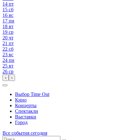
14
пт
15
сб
16
вс
17
пн
18
вт
19
ср
20
чт
21
пт
22
сб
23
вс
24
пн
25
вт
26
ср
‹
›
Выбор Time Out
Кино
Концерты
Спектакли
Выставки
Город
Все события сегодня