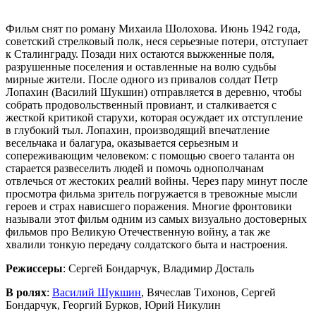
Фильм снят по роману Михаила Шолохова. Июнь 1942 года,
советский стрелковый полк, неся серьезные потери, отступает
к Сталинграду. Позади них остаются выжженные поля,
разрушенные поселения и оставленные на волю судьбы
мирные жители. После одного из привалов солдат Петр
Лопахин (Василий Шукшин) отправляется в деревню, чтобы
собрать продовольственный провиант, и сталкивается с
жесткой критикой старухи, которая осуждает их отступление
в глубокий тыл. Лопахин, производящий впечатление
весельчака и балагура, оказывается серьезным и
сопереживающим человеком: с помощью своего таланта он
старается развеселить людей и помочь однополчанам
отвлечься от жестоких реалий войны. Через пару минут после
просмотра фильма зритель погружается в тревожные мысли
героев и страх нависшего поражения. Многие фронтовики
называли этот фильм одним из самых визуально достоверных
фильмов про Великую Отечественную войну, а так же
хвалили тонкую передачу солдатского быта и настроения.
Режиссеры
: Сергей Бондарчук, Владимир Досталь
В ролях
:
Василий Шукшин
, Вячеслав Тихонов, Сергей
Бондарчук, Георгий Бурков, Юрий Никулин