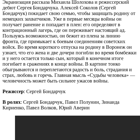
Экранизация рассказа Михаила Шолохова и режиссерский
дебют Сергея Бондарчука. Алексей Соколов (Сергей
Бондарчук) покидает свою семью, чтобы защищать родину от
немецких захватчиков. Уже в первые месяцы войны он
получает ранение и попадает в плен: его определяют в
контрационный лагерь, где он переживает настоящий ад.
Пользуясь возможностью, он бежит из плена за линию
фронта, где примыкает к боевым соединениям советских
войск. Во время короткого отпуска на родину в Воронеж он
узнает, что его жена и две дочери погибли во время бомбежки
и у него остается только сын, который в конечном итоге
погибает в сражениях в конце войны. В картине тонко
обыгрываются и переплетаются радость и боль, страдания и
страх, любовь и горечь. Главная мысль «Судьбы человека» —
человечность может быть сильнее ужасов войны.
Режиссер
: Сергей Бондарчук
В ролях
: Сергей Бондарчук, Павел Полунин, Зинаида
Кириенко, Павел Волков, Юрий Аверин