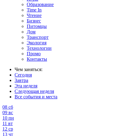
Образование
Time In
Чтение
Бизнес
Питомцы
Дом
Транспорт
Экология
Технологии
Промо
Контакты
Чем заняться:
Сегодня
Завтра
Эта неделя
Следующая неделя
Все события и места
08
сб
09
вс
10
пн
11
вт
12
ср
13
чт