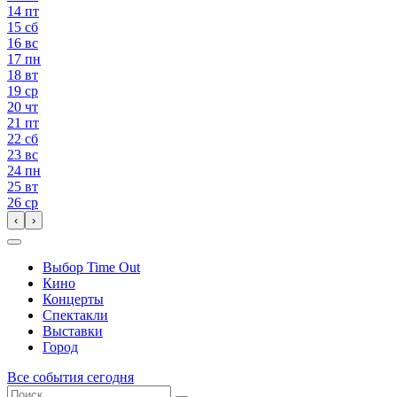
14
пт
15
сб
16
вс
17
пн
18
вт
19
ср
20
чт
21
пт
22
сб
23
вс
24
пн
25
вт
26
ср
‹
›
Выбор Time Out
Кино
Концерты
Спектакли
Выставки
Город
Все события сегодня