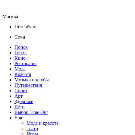
Москва
Петербург
Сочи
Поиск
Город
Кино
Рестораны
Мода
Красота
Музыка и клубы
Путешествия
Спорт
Арт
Здоровье
Дети
Выбор Time Out
Еще
Мода и красота
Театр
Игры