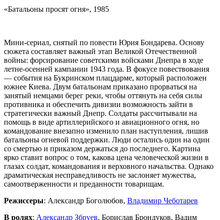
«Батальоны просят огня», 1985
Мини-сериал, снятый по повести Юрия Бондарева. Основу
сюжета составляет важный этап Великой Отечественной
войны: форсирование советскими войсками Днепра в ходе
летне-осенней кампании 1943 года. В фокусе повествования
— события на Букринском плацдарме, который расположен
южнее Киева. Двум батальонам приказано прорваться на
занятый немцами берег реки, чтобы оттянуть на себя силы
противника и обеспечить дивизии возможность зайти в
стратегически важный Днепр. Солдаты рассчитывали на
помощь в виде артиллерийского и авиационного огня, но
командование внезапно изменило план наступления, лишив
батальоны огневой поддержки. Люди остались один на один
со смертью и приказом держаться до последнего. Картина
ярко ставит вопрос о том, какова цена человеческой жизни в
глазах солдат, командования и верховного начальства. Однако
драматическая несправедливость не заслоняет мужества,
самоотверженности и преданности товарищам.
Режиссеры
: Александр Боголюбов,
Владимир Чеботарев
В ролях
:
Александр Збруев
, Борислав Брондуков, Вадим