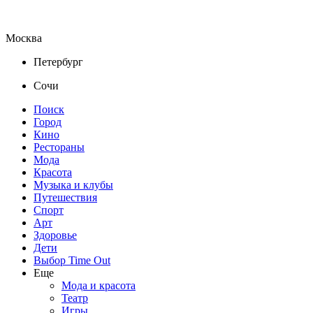
Москва
Петербург
Сочи
Поиск
Город
Кино
Рестораны
Мода
Красота
Музыка и клубы
Путешествия
Спорт
Арт
Здоровье
Дети
Выбор Time Out
Еще
Мода и красота
Театр
Игры