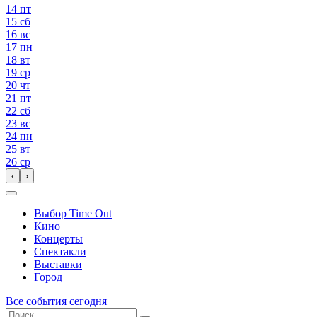
14
пт
15
сб
16
вс
17
пн
18
вт
19
ср
20
чт
21
пт
22
сб
23
вс
24
пн
25
вт
26
ср
‹
›
Выбор Time Out
Кино
Концерты
Спектакли
Выставки
Город
Все события сегодня