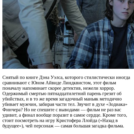
Снятый по книге Дэна Уэлса, которого стилистически иногда
сравнивают с Юном Айвиде Линдквистом, этот фильм
поначалу напоминает скорее детектив, нежели хоррор.
Одержимый смертью пятнадцатилетний парень грезит об
убийствах, и в то же время загадочный маньяк методично
убивает мужчин, забирая части тел. Звучит в духе «Зодиака»
Финчера? Но не спешите с выводами — фильм не раз вас
удивит, а финал вообще поразит в самое сердце. Кроме того,
стоит посмотреть на игру Кристофера Ллойда («Назад в
будущее»), чей персонаж — самая большая загадка фильма.