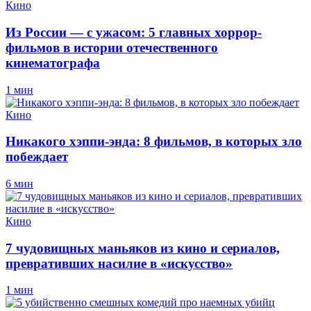
Кино
Из России — с ужасом: 5 главных хоррор-
фильмов в истории отечественного
кинематографа
1 мин
Кино
Никакого хэппи-энда: 8 фильмов, в которых зло
побеждает
6 мин
Кино
7 чудовищных маньяков из кино и сериалов,
превративших насилие в «искусство»
1 мин