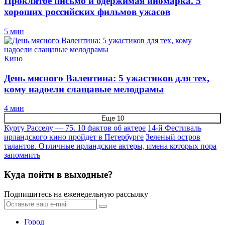
Проклятое письмо и одержимая иномарка. 5
хороших российских фильмов ужасов
5 мин
Кино
День мясного Валентина: 5 ужастиков для тех,
кому надоели слащавые мелодрамы
4 мин
Еще 10
Курту Расселу — 75. 10 фактов об актере
14-й Фестиваль
ирландского кино пройдет в Петербурге
Зеленый остров
талантов. Отличные ирландские актеры, имена которых пора
запомнить
Куда пойти в выходные?
Подпишитесь на еженедельную рассылку
Город