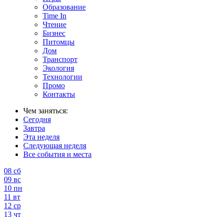
Образование
Time In
Чтение
Бизнес
Питомцы
Дом
Транспорт
Экология
Технологии
Промо
Контакты
Чем заняться:
Сегодня
Завтра
Эта неделя
Следующая неделя
Все события и места
08
сб
09
вс
10
пн
11
вт
12
ср
13
чт