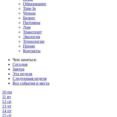
Образование
Time In
Чтение
Бизнес
Питомцы
Дом
Транспорт
Экология
Технологии
Промо
Контакты
Чем заняться:
Сегодня
Завтра
Эта неделя
Следующая неделя
Все события и места
10
пн
11
вт
12
ср
13
чт
14
пт
15
сб