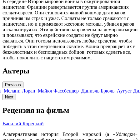
В середине Второй мировой войны в оккупированной
нацистами Франции развертывается группа американских
солдат-евреев. Они становятся живой кошмар для врагов,
причиняя им страх и ужас. Солдаты не только сражаются с
нацистами, но и применяют жестокие методы, убивая врагов
и скальпируя их. Эти действия направлены на деморализацию
и показывают, что еврейские солдаты не будут мирно
сдаваться. Они готовы использовать любые средства, чтобы
победить в этой смертельной схватке. Война превращает их в
безжалостных и беспощадных бойцов, готовых сделать все,
чтобы покончить с нацистским режимом.
Актеры
Previous
т
Мелани Лоран
Майкл Фассбендер
Даниэль Брюль
Аугуст Ди
Next
Рецензия на фильм
Василий Корецкий
Альтернативная история Второй мировой (а «Ублюдки»
выступают в любимом фантастами жанре «что, если…»)