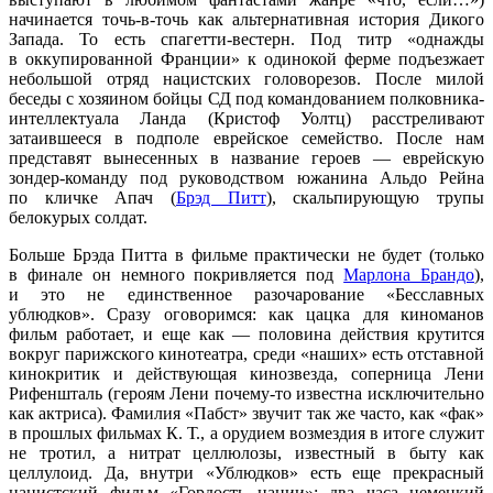
начинается точь-в-точь как альтернативная история Дикого
Запада. То есть спагетти-вестерн. Под титр «однажды
в оккупированной Франции» к одинокой ферме подъезжает
небольшой отряд нацистских головорезов. После милой
беседы с хозяином бойцы СД под командованием полковника-
интеллектуала Ланда (Кристоф Уолтц) расстреливают
затаившееся в подполе еврейское семейство. После нам
представят вынесенных в название героев — еврейскую
зондер-команду под руководством южанина Альдо Рейна
по кличке Апач (
Брэд Питт
), скальпирующую трупы
белокурых солдат.
Больше Брэда Питта в фильме практически не будет (только
в финале он немного покривляется под
Марлона Брандо
),
и это не единственное разочарование «Бесславных
ублюдков». Сразу оговоримся: как цацка для киноманов
фильм работает, и еще как — половина действия крутится
вокруг парижского кинотеатра, среди «наших» есть отставной
кинокритик и действующая кинозвезда, соперница Лени
Рифеншталь (героям Лени почему-то известна исключительно
как актриса). Фамилия «Пабст» звучит так же часто, как «фак»
в прошлых фильмах К. Т., а орудием возмездия в итоге служит
не тротил, а нитрат целлюлозы, известный в быту как
целлулоид. Да, внутри «Ублюдков» есть еще прекрасный
нацистский фильм «Гордость нации»: два часа немецкий