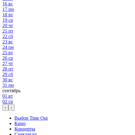
16
вс
17
пн
18
вт
19
ср
20
чт
21
пт
22
сб
23
вс
24
пн
25
вт
26
ср
27
чт
28
пт
29
сб
30
вс
31
пн
сентябрь
01
вт
02
ср
‹
›
Выбор Time Out
Кино
Концерты
Спектакли