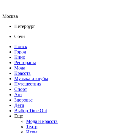
Москва
Петербург
Сочи
Поиск
Город
Кино
Рестораны
Мода
Красота
Музыка и клубы
Путешествия
Спорт
Арт
Здоровье
Дети
Выбор Time Out
Еще
Мода и красота
Театр
Игры