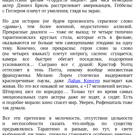
актер Дэниел Брюль расстреливает американцев, Геббельс
с Гитлером плачут от умиления, глядя на экран.
Но для истории (не будем произносить серьезное слово
«драма»), тем более военной, недостаточно аллюзий.
Прекрасные диалоги — тоже не выход: те четыре типично
тарантиновских круглых стола, которые есть в фильме,
оказываются не больше чем самоценными этюдами на одну
тему. Конечно, они прекрасны: герои слово за слово
(на четырех языках!) плетут интригу, саспенс сгущается,
камера все быстрее обегает посиделки, подозрения
усиливаются… Сыграно все с душой: Кристоф Уолтц
оттесняет в тень Питта, никому вообще неизвестная
француженка Мелани Лорен стоически выдерживает
красноречивые паузы, даже
Дайан Крюгер
выглядит как
живая. Но это все никакой не экшен, а «17 мгновений весны».
Штирлиц шел по коридору… Только тут во время самых
эмоциональных сцен актеры даже не ходят, а сидят. Есть
и подобие морали: кино спасет мир. Уверен, Рифеншталь тоже
так думала.
Все эти претензии в мелочности, отсутствии цельности
и неспособности сказать что-нибудь по существу
предъявлялись Тарантино и раньше, но тут, в свете
выбранной им темы, проколы становятся особенно заметны.