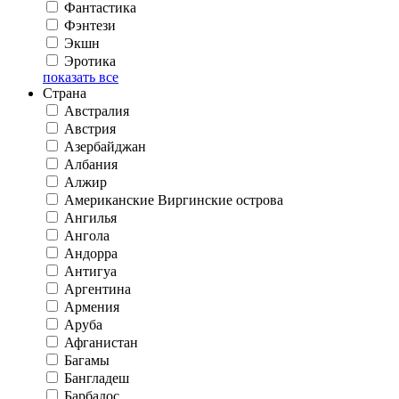
Фантастика
Фэнтези
Экшн
Эротика
показать все
Страна
Австралия
Австрия
Азербайджан
Албания
Алжир
Американские Виргинские острова
Ангилья
Ангола
Андорра
Антигуа
Аргентина
Армения
Аруба
Афганистан
Багамы
Бангладеш
Барбадос