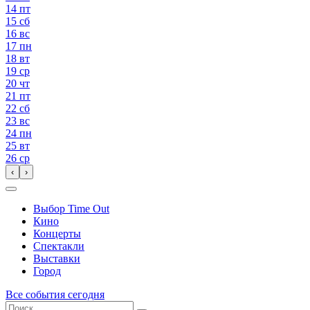
14
пт
15
сб
16
вс
17
пн
18
вт
19
ср
20
чт
21
пт
22
сб
23
вс
24
пн
25
вт
26
ср
‹
›
Выбор Time Out
Кино
Концерты
Спектакли
Выставки
Город
Все события сегодня