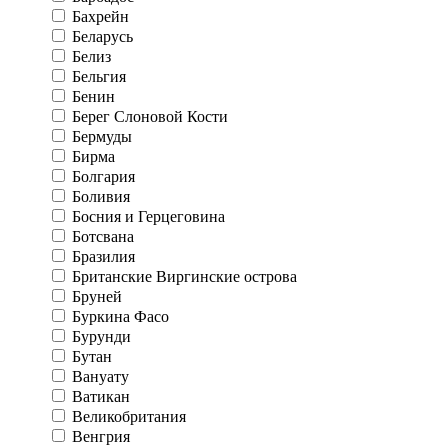
Бахрейн
Беларусь
Белиз
Бельгия
Бенин
Берег Слоновой Кости
Бермуды
Бирма
Болгария
Боливия
Босния и Герцеговина
Ботсвана
Бразилия
Британские Виргинские острова
Бруней
Буркина Фасо
Бурунди
Бутан
Вануату
Ватикан
Великобритания
Венгрия