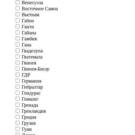
Венесуэла
Восточное Самоа
Вьетнам
Габон
Гаити
Гайана
Гамбия
Гана
Гваделупа
Гватемала
Гвинея
Гвинея-Бисау
ГДР
Германия
Гибралтар
Гондурас
Гонконг
Гренада
Гренландия
Греция
Грузия
Гуам