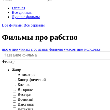
Главная
Все фильмы
Лучшие фильмы
Все фильмы
Все сериалы
Фильмы про рабство
про е
про умных
про языки
фильмы ужасов про молодежь
Фильтр
Жанр
Анимация
Биографический
Боевик
В городе
Вестерн
Военный
Выставки
Детектив