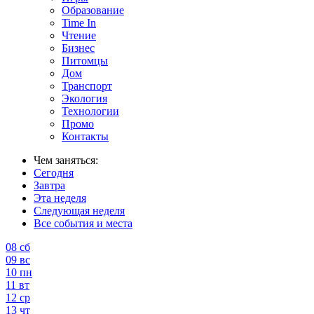
Образование
Time In
Чтение
Бизнес
Питомцы
Дом
Транспорт
Экология
Технологии
Промо
Контакты
Чем заняться:
Сегодня
Завтра
Эта неделя
Следующая неделя
Все события и места
08
сб
09
вс
10
пн
11
вт
12
ср
13
чт