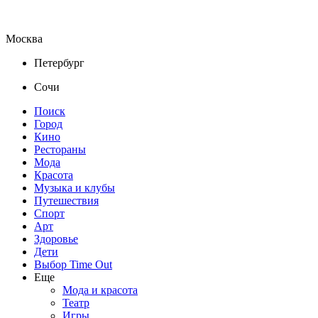
Москва
Петербург
Сочи
Поиск
Город
Кино
Рестораны
Мода
Красота
Музыка и клубы
Путешествия
Спорт
Арт
Здоровье
Дети
Выбор Time Out
Еще
Мода и красота
Театр
Игры