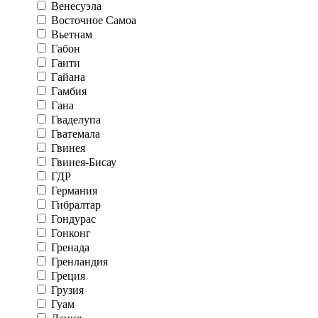
Венесуэла
Восточное Самоа
Вьетнам
Габон
Гаити
Гайана
Гамбия
Гана
Гваделупа
Гватемала
Гвинея
Гвинея-Бисау
ГДР
Германия
Гибралтар
Гондурас
Гонконг
Гренада
Гренландия
Греция
Грузия
Гуам