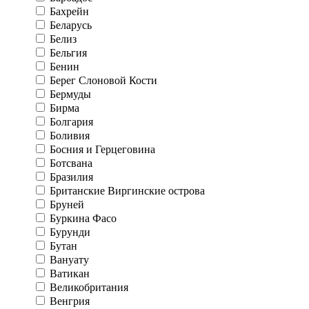
Бахрейн
Беларусь
Белиз
Бельгия
Бенин
Берег Слоновой Кости
Бермуды
Бирма
Болгария
Боливия
Босния и Герцеговина
Ботсвана
Бразилия
Британские Виргинские острова
Бруней
Буркина Фасо
Бурунди
Бутан
Вануату
Ватикан
Великобритания
Венгрия