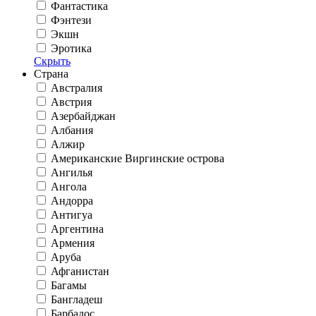
Фантастика
Фэнтези
Экшн
Эротика
Скрыть
Страна
Австралия
Австрия
Азербайджан
Албания
Алжир
Американские Виргинские острова
Ангилья
Ангола
Андорра
Антигуа
Аргентина
Армения
Аруба
Афганистан
Багамы
Бангладеш
Барбадос