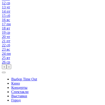
12
ср
13
чт
14
пт
15
сб
16
вс
17
пн
18
вт
19
ср
20
чт
21
пт
22
сб
23
вс
24
пн
25
вт
26
ср
‹
›
Выбор Time Out
Кино
Концерты
Спектакли
Выставки
Город