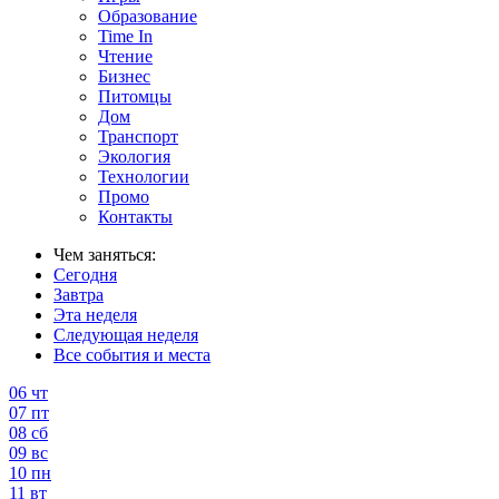
Образование
Time In
Чтение
Бизнес
Питомцы
Дом
Транспорт
Экология
Технологии
Промо
Контакты
Чем заняться:
Сегодня
Завтра
Эта неделя
Следующая неделя
Все события и места
06
чт
07
пт
08
сб
09
вс
10
пн
11
вт