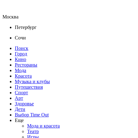
Москва
Петербург
Сочи
Поиск
Город
Кино
Рестораны
Мода
Красота
Музыка и клубы
Путешествия
Спорт
Арт
Здоровье
Дети
Выбор Time Out
Еще
Мода и красота
Театр
Игры