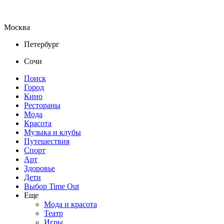
Москва
Петербург
Сочи
Поиск
Город
Кино
Рестораны
Мода
Красота
Музыка и клубы
Путешествия
Спорт
Арт
Здоровье
Дети
Выбор Time Out
Еще
Мода и красота
Театр
Игры