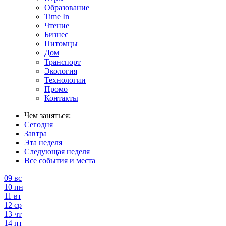
Образование
Time In
Чтение
Бизнес
Питомцы
Дом
Транспорт
Экология
Технологии
Промо
Контакты
Чем заняться:
Сегодня
Завтра
Эта неделя
Следующая неделя
Все события и места
09
вс
10
пн
11
вт
12
ср
13
чт
14
пт