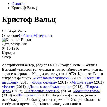
Главная
Кристоф Вальц
Кристоф Вальц
Christoph Waltz
О персоне
События
Материалы
Дата рождения
04.10.1956
Карьера
актер
Австрийский актер, родился в 1956 году в Вене. Окончил
Венский университет музыки и театра. Впервые появился на
экране в сериале «Канада до полудня» (1972). Кристоф Вальц
сыграл в фильмах:
«Бесславные ублюдки»
(2009),
«Зеленый
шершень»
(2011),
«Воды слонам»
(2011),
«Мушкетеры»
(2011),
«Резня»
(2011),
«Джанго освобожденный»
(2012),
«Теорема
Зеро»
(2013),
«Несносные боссы 2»
(2014),
«Большие глаза»
(2014) и
«007: Спектр»
(2015). За роль в фильме «Джанго
освобожденный» был удостоен премии «Оскар», «Золотого
глобуса» и премии Британской академии кино и