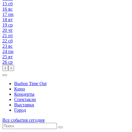
15
сб
16
вс
17
пн
18
вт
19
ср
20
чт
21
пт
22
сб
23
вс
24
пн
25
вт
26
ср
‹
›
Выбор Time Out
Кино
Концерты
Спектакли
Выставки
Город
Все события сегодня