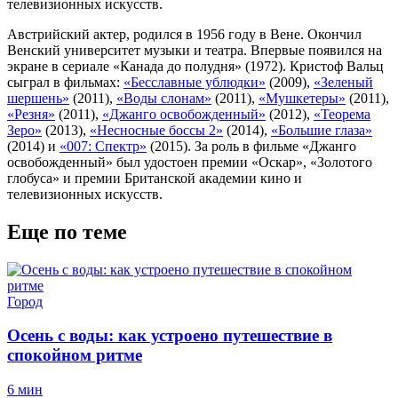
телевизионных искусств.
Австрийский актер, родился в 1956 году в Вене. Окончил
Венский университет музыки и театра. Впервые появился на
экране в сериале «Канада до полудня» (1972). Кристоф Вальц
сыграл в фильмах:
«Бесславные ублюдки»
(2009),
«Зеленый
шершень»
(2011),
«Воды слонам»
(2011),
«Мушкетеры»
(2011),
«Резня»
(2011),
«Джанго освобожденный»
(2012),
«Теорема
Зеро»
(2013),
«Несносные боссы 2»
(2014),
«Большие глаза»
(2014) и
«007: Спектр»
(2015). За роль в фильме «Джанго
освобожденный» был удостоен премии «Оскар», «Золотого
глобуса» и премии Британской академии кино и
телевизионных искусств.
Еще по теме
Город
Осень с воды: как устроено путешествие в
спокойном ритме
6 мин