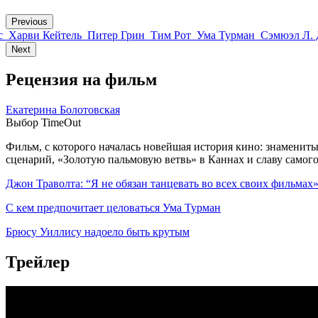
Previous
с
Харви Кейтель
Питер Грин
Тим Рот
Ума Турман
Сэмюэл Л.
Next
Рецензия на фильм
Екатерина Болотовская
Выбор TimeOut
Фильм, с которого началась новейшая история кино: знамениты
сценарий, «Золотую пальмовую ветвь» в Каннах и славу самого 
Джон Траволта: “Я не обязан танцевать во всех своих фильмах
С кем предпочитает целоваться Ума Турман
Брюсу Уиллису надоело быть крутым
Трейлер