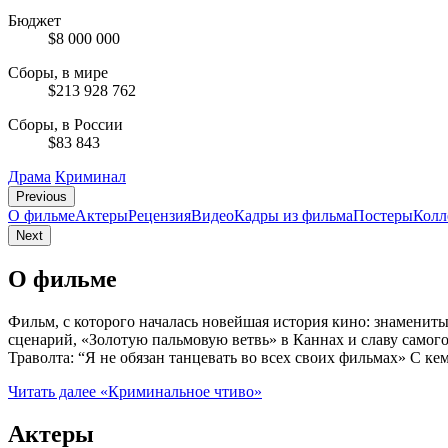
Бюджет
$8 000 000
Сборы, в мире
$213 928 762
Сборы, в России
$83 843
Драма
Криминал
Previous
О фильме
Актеры
Рецензия
Видео
Кадры из фильмa
Постеры
Колл
Next
О фильме
Фильм, с которого началась новейшая история кино: знамениты
сценарий, «Золотую пальмовую ветвь» в Каннах и славу самого 
Траволта: “Я не обязан танцевать во всех своих фильмах» С 
Читать далее
«Криминальное чтиво»
Актеры