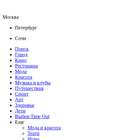
Москва
Петербург
Сочи
Поиск
Город
Кино
Рестораны
Мода
Красота
Музыка и клубы
Путешествия
Спорт
Арт
Здоровье
Дети
Выбор Time Out
Еще
Мода и красота
Театр
Игры