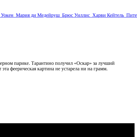
 Уокен
Мария ди Медейруш
Брюс Уиллис
Харви Кейтель
Пите
 черном парике. Тарантино получил «Оскар» за лучший
 эта феерическая картина не устарела ни на грамм.