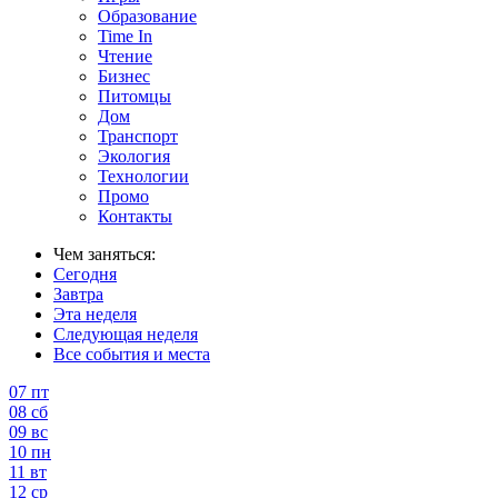
Образование
Time In
Чтение
Бизнес
Питомцы
Дом
Транспорт
Экология
Технологии
Промо
Контакты
Чем заняться:
Сегодня
Завтра
Эта неделя
Следующая неделя
Все события и места
07
пт
08
сб
09
вс
10
пн
11
вт
12
ср