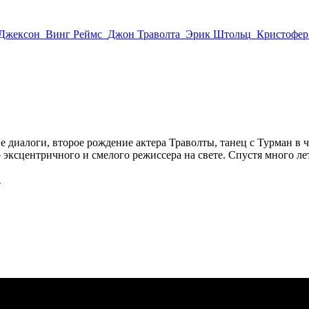
 Джексон
Винг Реймс
Джон Траволта
Эрик Штольц
Кристофер
е диалоги, второе рождение актера Траволты, танец с Турман в
эксцентричного и смелого режиссера на свете. Спустя много лет
»