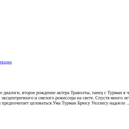
екции
е диалоги, второе рождение актера Траволты, танец с Турман в
эксцентричного и смелого режиссера на свете. Спустя много лет
кем предпочитает целоваться Ума Турман Брюсу Уиллису надоело 