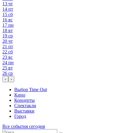
13
чт
14
пт
15
сб
16
вс
17
пн
18
вт
19
ср
20
чт
21
пт
22
сб
23
вс
24
пн
25
вт
26
ср
‹
›
Выбор Time Out
Кино
Концерты
Спектакли
Выставки
Город
Все события сегодня