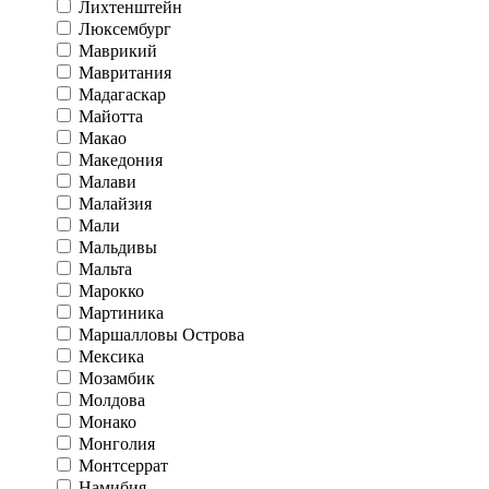
Лихтенштейн
Люксембург
Маврикий
Мавритания
Мадагаскар
Майотта
Макао
Македония
Малави
Малайзия
Мали
Мальдивы
Мальта
Марокко
Мартиника
Маршалловы Острова
Мексика
Мозамбик
Молдова
Монако
Монголия
Монтсеррат
Намибия