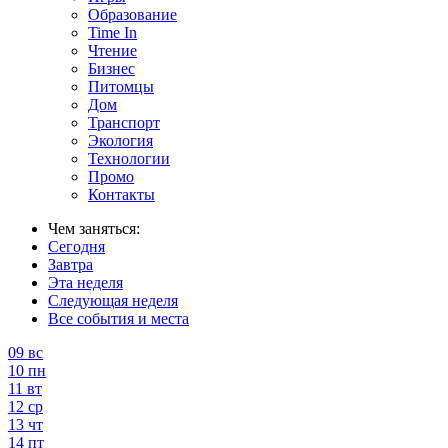
Образование
Time In
Чтение
Бизнес
Питомцы
Дом
Транспорт
Экология
Технологии
Промо
Контакты
Чем заняться:
Сегодня
Завтра
Эта неделя
Следующая неделя
Все события и места
09
вс
10
пн
11
вт
12
ср
13
чт
14
пт