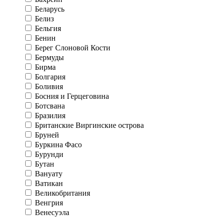
Беларусь
Белиз
Бельгия
Бенин
Берег Слоновой Кости
Бермуды
Бирма
Болгария
Боливия
Босния и Герцеговина
Ботсвана
Бразилия
Британские Виргинские острова
Бруней
Буркина Фасо
Бурунди
Бутан
Вануату
Ватикан
Великобритания
Венгрия
Венесуэла