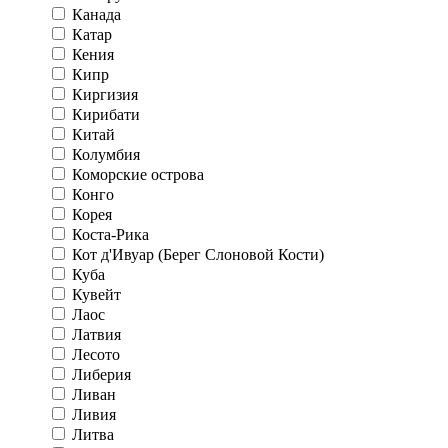
Канада
Катар
Кения
Кипр
Киргизия
Кирибати
Китай
Колумбия
Коморские острова
Конго
Корея
Коста-Рика
Кот д'Ивуар (Берег Слоновой Кости)
Куба
Кувейт
Лаос
Латвия
Лесото
Либерия
Ливан
Ливия
Литва