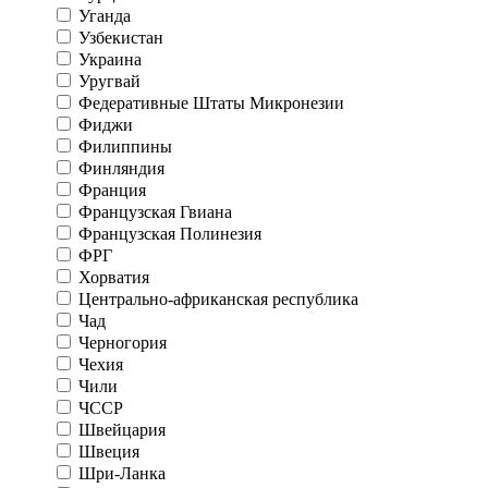
Уганда
Узбекистан
Украина
Уругвай
Федеративные Штаты Микронезии
Фиджи
Филиппины
Финляндия
Франция
Французская Гвиана
Французская Полинезия
ФРГ
Хорватия
Центрально-африканская республика
Чад
Черногория
Чехия
Чили
ЧССР
Швейцария
Швеция
Шри-Ланка