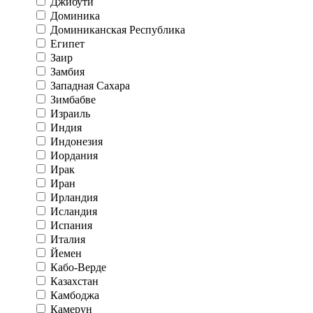
Джибути
Доминика
Доминиканская Республика
Египет
Заир
Замбия
Западная Сахара
Зимбабве
Израиль
Индия
Индонезия
Иордания
Ирак
Иран
Ирландия
Исландия
Испания
Италия
Йемен
Кабо-Верде
Казахстан
Камбоджа
Камерун