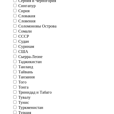
Сербия и Черногория
Сингапур
Сирия
Словакия
Словения
Соломоновы Острова
Сомали
СССР
Судан
Суринам
США
Сьерра-Леоне
Таджикистан
Таиланд
Тайвань
Танзания
Того
Тонга
Тринидад и Табаго
Тувалу
Тунис
Туркменистан
Турция