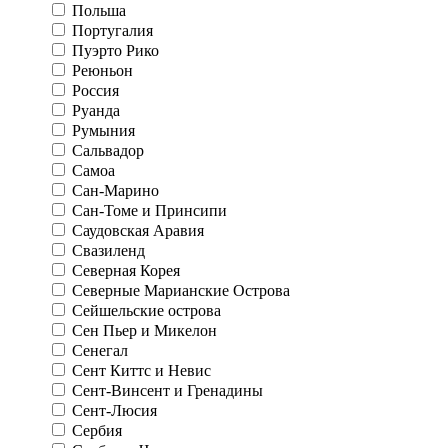
Польша
Португалия
Пуэрто Рико
Реюньон
Россия
Руанда
Румыния
Сальвадор
Самоа
Сан-Марино
Сан-Томе и Принсипи
Саудовская Аравия
Свазиленд
Северная Корея
Северные Марианские Острова
Сейшельские острова
Сен Пьер и Микелон
Сенегал
Сент Киттс и Невис
Сент-Винсент и Гренадины
Сент-Люсия
Сербия