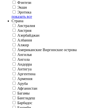
Фэнтези
Экшн
Эротика
показать все
Страна
Австралия
Австрия
Азербайджан
Албания
Алжир
Американские Виргинские острова
Ангилья
Ангола
Андорра
Антигуа
Аргентина
Армения
Аруба
Афганистан
Багамы
Бангладеш
Барбадос
Бахрейн