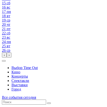
15
сб
16
вс
17
пн
18
вт
19
ср
20
чт
21
пт
22
сб
23
вс
24
пн
25
вт
26
ср
‹
›
Выбор Time Out
Кино
Концерты
Спектакли
Выставки
Город
Все события сегодня