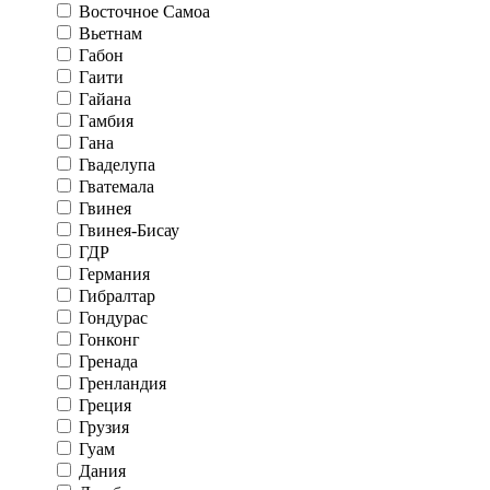
Восточное Самоа
Вьетнам
Габон
Гаити
Гайана
Гамбия
Гана
Гваделупа
Гватемала
Гвинея
Гвинея-Бисау
ГДР
Германия
Гибралтар
Гондурас
Гонконг
Гренада
Гренландия
Греция
Грузия
Гуам
Дания