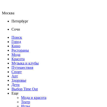
Москва
Петербург
Сочи
Поиск
Город
Кино
Рестораны
Мода
Красота
Музыка и клубы
Путешествия
Спорт
Арт
Здоровье
Дети
Выбор Time Out
Еще
Мода и красота
Театр
Игры