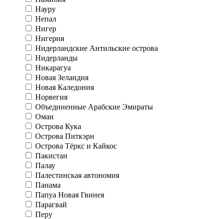
Науру
Непал
Нигер
Нигерия
Нидерландские Антильские острова
Нидерланды
Никарагуа
Новая Зеландия
Новая Каледония
Норвегия
Объединенные Арабские Эмираты
Оман
Острова Кука
Острова Питкэрн
Острова Тёркс и Кайкос
Пакистан
Палау
Палестинская автономия
Панама
Папуа Новая Гвинея
Парагвай
Перу