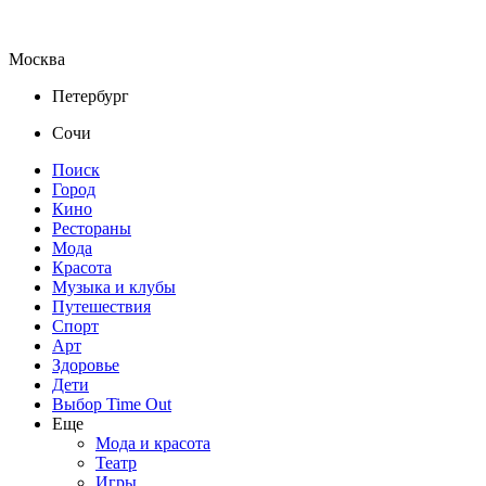
Москва
Петербург
Сочи
Поиск
Город
Кино
Рестораны
Мода
Красота
Музыка и клубы
Путешествия
Спорт
Арт
Здоровье
Дети
Выбор Time Out
Еще
Мода и красота
Театр
Игры