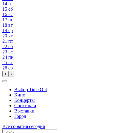
14
пт
15
сб
16
вс
17
пн
18
вт
19
ср
20
чт
21
пт
22
сб
23
вс
24
пн
25
вт
26
ср
‹
›
Выбор Time Out
Кино
Концерты
Спектакли
Выставки
Город
Все события сегодня