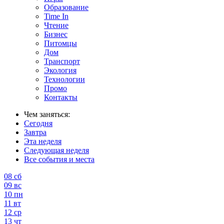
Образование
Time In
Чтение
Бизнес
Питомцы
Дом
Транспорт
Экология
Технологии
Промо
Контакты
Чем заняться:
Сегодня
Завтра
Эта неделя
Следующая неделя
Все события и места
08
сб
09
вс
10
пн
11
вт
12
ср
13
чт