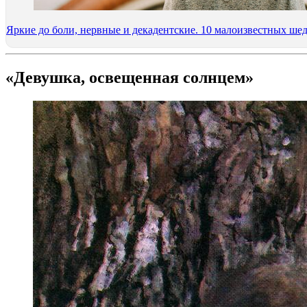
Яркие до боли, нервные и декадентские. 10 малоизвестных ше
«Девушка, освещенная солнцем»