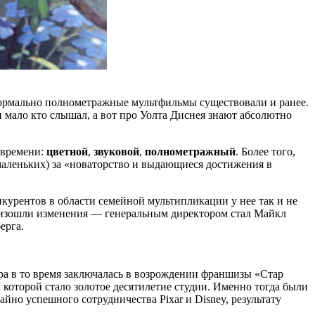
Формально полнометражные мультфильмы существовали и ранее.
и мало кто слышал, а вот про Уолта Диснея знают абсолютно
 времени:
цветной
,
звуковой
,
полнометражный
. Более того,
 маленьких) за «новаторство и выдающиеся достижения в
курентов в области семейной мультипликации у нее так и не
роизошли изменения — генеральным директором стал Майкл
ерга.
ра в то время заключалась в возрождении франшизы «Стар
 которой стало золотое десятилетие студии. Именно тогда были
йно успешного сотрудничества Pixar и Disney, результату