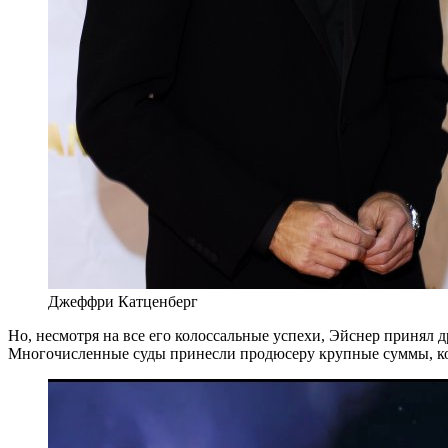
Джеффри Катценберг
Но, несмотря на все его колоссальные успехи, Эйснер принял 
Многочисленные суды принесли продюсеру крупные суммы, кото