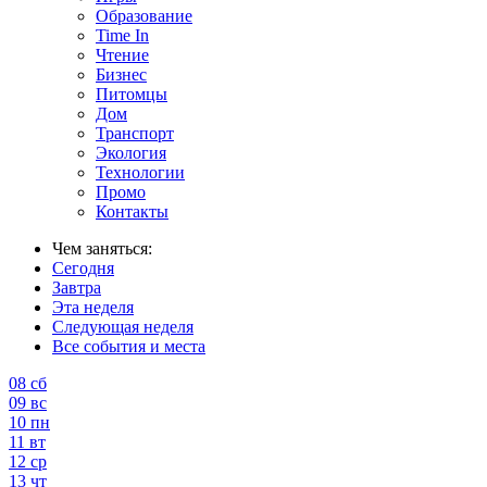
Образование
Time In
Чтение
Бизнес
Питомцы
Дом
Транспорт
Экология
Технологии
Промо
Контакты
Чем заняться:
Сегодня
Завтра
Эта неделя
Следующая неделя
Все события и места
08
сб
09
вс
10
пн
11
вт
12
ср
13
чт