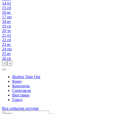
14
пт
15
сб
16
вс
17
пн
18
вт
19
ср
20
чт
21
пт
22
сб
23
вс
24
пн
25
вт
26
ср
‹
›
Выбор Time Out
Кино
Концерты
Спектакли
Выставки
Город
Все события сегодня