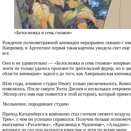
«Белоснежка и семь гномов»
Рождение полнометражной анимации неразрывно связано с име
Например, в Аргентине первая такая картина увидела свет еще
все.
Оно и не удивительно — «Белоснежка и семь гномов» впервые 
ленте не только удалось произвести зрительский фурор, но и 
области анимации» задолго до того, как Американская киноака
Шли годы, влияние студии Disney только увеличивалось. Комп
появлялось. После смерти Уолта Диснея и нескольких откров
Эйснер (его имя еще появится в этой истории), который прив
Увольнение, породившее студию
Приход Катценберга в компанию стал глотком свежего воздуха
Трек», с чем он успешно справился. Получив больше полномочи
выпущены «Русалочка», «Красавица и Чудовище», «Аладдин», «К
которого до сих пор радуются взрослые и дети по всему миру.