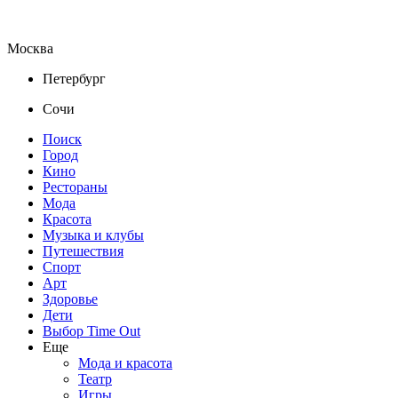
Москва
Петербург
Сочи
Поиск
Город
Кино
Рестораны
Мода
Красота
Музыка и клубы
Путешествия
Спорт
Арт
Здоровье
Дети
Выбор Time Out
Еще
Мода и красота
Театр
Игры