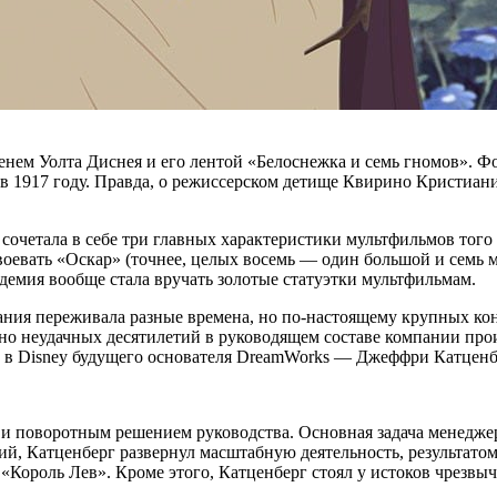
нем Уолта Диснея и его лентой «Белоснежка и семь гномов». 
 в 1917 году. Правда, о режиссерском детище Квирино Кристиан
сочетала в себе три главных характеристики мультфильмов того
завоевать «Оскар» (точнее, целых восемь — один большой и семь
демия вообще стала вручать золотые статуэтки мультфильмам.
ания переживала разные времена, но по-настоящему крупных кон
енно неудачных десятилетий в руководящем составе компании п
ел в Disney будущего основателя DreamWorks — Джеффри Катценб
 и поворотным решением руководства. Основная задача менедже
й, Катценберг развернул масштабную деятельность, результатом
ороль Лев». Кроме этого, Катценберг стоял у истоков чрезвыча