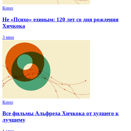
Кино
Не «Психо» единым: 120 лет со дня рождения
Хичкока
3 мин
Кино
Все фильмы Альфреда Хичкока от худшего к
лучшему