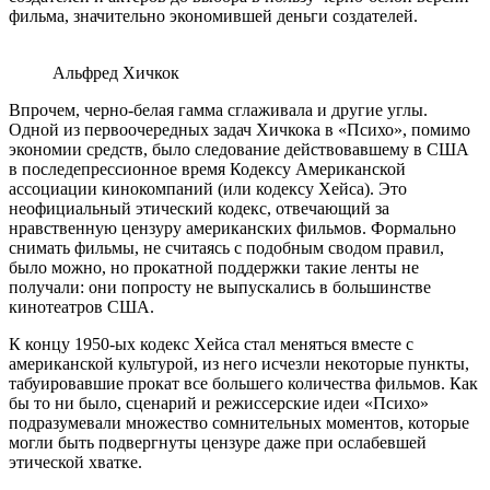
фильма, значительно экономившей
деньги создателей.
Альфред Хичкок
Впрочем, черно-белая гамма сглаживала и другие углы.
Одной из первоочередных задач
Хичкока
в «
Психо
», помимо
экономии средств, было следование действовавшему в
США
в
пос
ле
депрессионное
время Кодексу Американской
ассоциации кинокомпаний (или кодексу
Хейса
). Это
неофициальный этический кодекс, отвечающий за
нравственную цензуру американских фильмов. Формально
снимать фильмы, не считаясь с подобным сводом правил,
было можно, но прокатной поддержки такие ленты не
получали: они попросту не выпускались в большинстве
кинотеатров США.
К концу 1950-ых кодекс
Хейса стал меняться вместе с
американской культурой, из него
исчезли некоторые
пункты,
табуировавшие прокат все большего количества фильмов.
Как
бы то ни было, сценарий и режиссерские идеи
«Психо»
подразумевали
множество сомнительных моментов, которые
могли быть подвергнуты цензуре даже при ослабевшей
этической хватке.