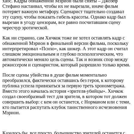
хаос. Кадры обнаженной
Мэрион
были сняты – Джозеф
Стефано
настаивал, чтобы их не вырезали, иначе фильм
потеряет важную метафору.
Сценарист тщательно создавал
эту сцену, чтобы показать гибель красоты. Однако кадр был
вырезан в угоду
цензорам, все равно посчитавшим
сцену
чересчур
эротической
.
Как ни странно, сам
Хичкок тоже не хотел оставлять кадр с
обнаженной
Мэрион в финальной версии фильма, поскольку
интерпретировал «Психо», как
шокер. А этот кадр
он считал
слишком эмоциональным и глубоко психологическим, что
автоматически меняло цель сцены. Так и возник спор между
режиссером и сценаристом, который разрешило только время.
После сцены убийства в душе
фильм моментально
преобразился,
фактически оста
вшись
без геро
я
, к которому
публика успела привязаться за первую треть хронометража.
Вместо этого началась история «зрителя-убийцы».
Хичкок
создал своеобразный тест для зрителя, в котором тот должен
совершить выбор: с кем он останется, с
Норманом
или с теми,
кто пытается распутать клубок
таинственного исчезновения
Мэрион
.
Казалось бы, все просто, большинство зрителей останется с