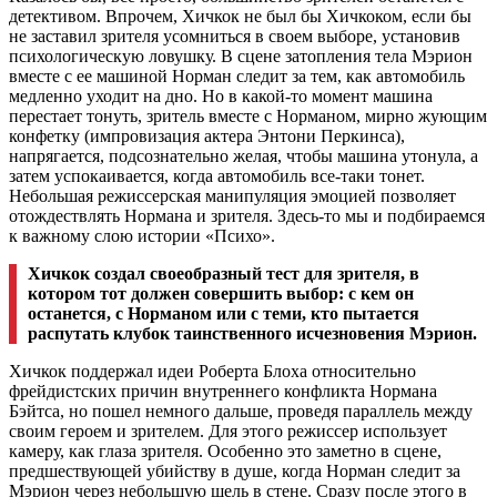
детективом. Впрочем,
Хичкок не был бы
Хичкоком, если бы
не заставил зрителя усомниться в своем выборе, установив
психологическую ловушку. В сцене затопления тела
Мэрион
вместе с ее машиной
Норман следит за тем, как автомобиль
медленно уходит на дно. Но в какой-то момент машина
перестает тонуть, зритель вместе с
Норманом, мирно жующим
конфетку (импровизация актера Энтони
Перкинса),
напрягается, подсознательно желая, чтобы машина утонула, а
затем успокаивается, когда автомобиль все-таки тонет.
Небольшая режиссерская манипуляция эмоцией позволяет
отождествлять
Нормана и зрителя. Здесь-то мы и подбираемся
к важному слою истории «Психо».
Хичкок создал своеобразный тест для зрителя, в
котором тот должен совершить выбор: с кем он
останется, с
Норманом или с теми, кто пытается
распутать клубок таинственного исчезновения
Мэрион.
Хичкок поддержал идеи Роберта Блоха относительно
фрейдистских причин внутреннего конфликта
Нормана
Бэйтса, но пошел немного дальше, проведя параллель между
своим героем и зрителем. Для этого режиссер использует
камеру, как глаза зрителя. Особенно это заметно в сцене,
предшествующей убийству в душе, когда
Норман следит за
Мэрион через небольшую щель в стене. Сразу после этого в