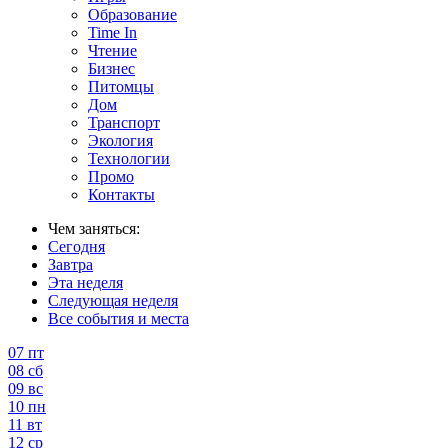
Образование
Time In
Чтение
Бизнес
Питомцы
Дом
Транспорт
Экология
Технологии
Промо
Контакты
Чем заняться:
Сегодня
Завтра
Эта неделя
Следующая неделя
Все события и места
07
пт
08
сб
09
вс
10
пн
11
вт
12
ср