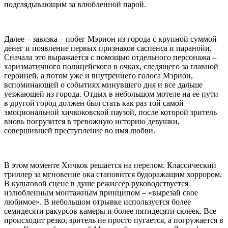
подглядывающим за влюбленной парой.
Далее – завязка – побег
Мэрион
из города с крупной суммой
денег и появление первых признаков
саспенса
и паранойи
.
Сначала это выражается с помощью отдельного персонажа –
харизматичного
полицейского в очках, следящего за главной
героиней, а потом уже и внутреннего голоса
Мэрион
,
вспоминающей о событиях минувшего дня и все дальше
уезжающей из города.
Отдых в небольшом мотеле на ее пути
в другой город должен был стать как раз той самой
эмоциональной хичкоковской паузой, после которой зритель
вновь погрузится в тревожную историю девушки,
совершившей преступлени
е
во имя любви.
В этом моменте
Хичкок
решается на перелом.
Классический
триллер за мгновение ока становится будоражащим
хоррором
.
В культовой сцене в душе режиссер
руководствуется
излюбл
енным монтажным
при
нципом
– «вырезай свое
любимое». В небольшом отрывке
используется более
семидесяти ракурсов камеры и более пятидесяти склеек. Все
происходит резко, зритель не просто пугается, а погружается в