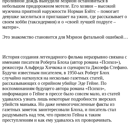
проливной дождь вынудили
Мэрион остановиться в
небольшом придорожном мотеле. Его хозяин – высокий
мужчина приятной наружности
Норман
Бэйтс – помогает
девушке заселиться и приглашает на ужин, где рассказывает о
своем хобби (таксидермия) и
о
«своей лучшей подруге –
матери».
Это знакомство становится для
Мэрион фатальной ошибкой…
История создания легендарного фильма неразрывно связана с
именами писателя Роберта Блоха (автор романа «Психоз»),
режиссера Альфреда
Хичкока и сценариста Джозефа
Стефано.
Будучи известным писателем, в 1950-ых
Роберт Блох
случайно наткнулся на несколько газетных статей,
рассказывающих о серийном убийце
Эде Гейне
. По
воспоминаниям будущего автора романа «Психоз»,
информации о Гейне в прессе было совсем мало, из статей
удавалось узнать лишь некоторые подробности зверских
убийств маньяка. Но даже немногочисленные факты из
газетных заметок заинтересовали Блоха, и писатель стал
раздумывать над тем, что привело
Гейна к таким
преступлениям и как ему удавалось их проворачивать.