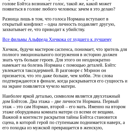
голове
Бэйтса возникает голос, такой же, какой может
появиться в голове любого человека: зачем я это делаю?
Разница лишь в том, что голоса
Нормана вступают в
открытый конфликт – одна личность подавляет другую,
захватывает ее,
что приводит к убийству.
Все фильмы Альфреда Хичкока от худшего к лучшему
Хичкок
, будучи мастером
саспенса
, понимает, что зритель
для
полного эмоц
ионального погружения в историю
должен
знать чуть больше героев. Для этого он неоднократно
намекает на болезнь
Нормана
с помощью деталей.
Бэйтс
увлекается таксидермией. В разговоре с
Мэрион
он
признается, что это даже больше, чем хобби. Эти слова
подтверждаются в финале, когда раскрывается его сущность и
на экране появляется чучело матери.
Наиболее яркой деталью, символом является двухэтажный
дом
Бэйтсов
. Два этажа – две личности
Нормана
. Первый
этаж – это сам
Норман
, второй – его мать. Именно на втором
этаже оборудована комната матери со всеми ее вещами.
Важной в контексте раскрытия тайны
Бэйтса
становится
сцена,
в которой
герой
по ступенькам
поднимается наверх, а
его походка из мужской превращается в
женскую
,