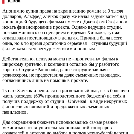
Клузо.
Анонимно купив права на экранизацию романа за 9 тысяч
долларов, Альфред Хичкок сразу же начал задумываться над
концепцией будущего фильма вместе с Джозефом Стефано и
искать финансирование проекта. Однако ведущие студии,
познакомившись со сценарием и идеями Хичкока, тут же
отказывали постановщику в деньгах. Причина была всего
одна, но в то время достаточно серьезная – студиям будущий
фильм казался чересчур жестоким и пошлым.
Действительно, цензура могла не «пропустить» фильм к
широкому зрителю, и компании остались бы у разбитого
корыта.
Студия «Paramout», ранее сотрудничавшая с
режиссером,
не предоставила даже съемочных площадок,
согласившись лишь на помощь в прокате.
Тут-то
Хичкок и решился на рискованный шаг, взяв большую
часть расходов (60% производственного бюджета) на себя и
получив поддержку от студии «Universal» в виде некрупных
финансовых вливаний и предложенных съемочных
павильонов.
Для сокращения бюджета использовались самые разные
механизмы: от внушительных
понижений гонораров
создателей и актеров до выбора в пользу черно-белой версии