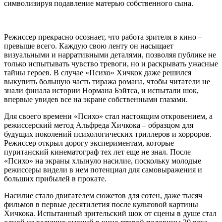
символизируя подавление
матерью собственного сына
.
Режиссер прекрасно осознает, что работа зрителя в кино –
превыше всего. Каждую свою
ленту
он насыщает
визуальными и
нарративными
деталями, позволяя публике не
только
испытывать чувство тревоги, но и раскрывать ужасные
тайны героев. В случае «
Психо
»
Хичкок
даже решился
выкупить большую часть тиража романа, чтобы читатели не
знали финала истории
Нормана
Бэйтса
, и испытали шок,
впервые увидев все на экране собственными глазами.
Для своего времени «Психо» стал настоящим откровением, а
режиссерский метод Альфреда
Хичкока – образцом для
будущих поколений психологических триллеров и
хорроров.
Режиссер открыл дорогу экспериментам, которые
пуританский кинематограф тех лет еще не знал.
После
«Психо» на экраны хлынуло насилие, поскольку молодые
режиссеры видели в нем потенциал для самовыражения и
больших прибылей в прокате.
Насилие стало двигателем сюжетов для сотен, даже тысяч
фильмов в первые десятилетия после культовой картины
Хичкока. Испытанный
зрительский шок
от сцены в душе стал