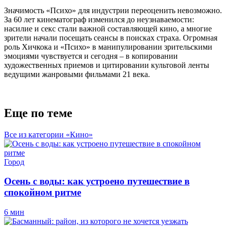
Значимость «
Психо
» для индустрии переоценить невозможно.
За 60 лет
кинематограф изменился до неузнаваемости:
насилие и секс стали важной составляющей
кино
, а многие
зрители
начали
посеща
ть
сеансы в поисках страха. Огромная
роль
Хичкока
и «
Психо
» в
манипулировании зрительскими
эмоциями чувствуется и сегодня – в копировании
художественных приемов
и цитировании культовой ленты
ведущи
ми
жанровы
ми
фильма
ми
21 века.
Еще по теме
Все из категории «Кино»
Город
Осень с воды: как устроено путешествие в
спокойном ритме
6 мин