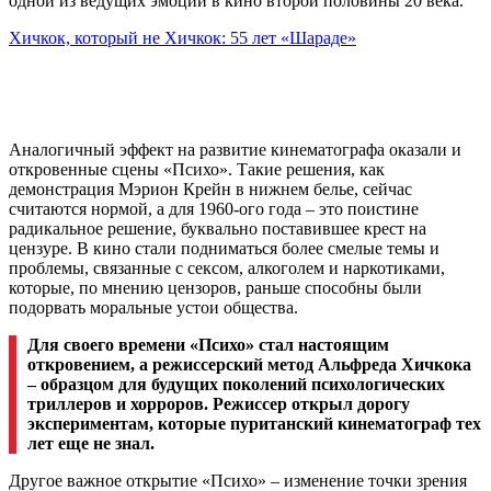
одной из ведущих эмоций
в
кино второй половины 20 века.
Хичкок, который не Хичкок: 55 лет «Шараде»
Аналогичный эффект на развитие кинематографа оказали и
откровенные сцены «Психо». Такие решения, как
демонстрация
Мэрион
Крейн в нижнем белье, сейчас
считаются нормой, а для 1960-ого года – это поистине
радикальное решение, буквально поставившее крест на
цензуре. В кино стали подниматься более смелые темы и
проблемы, связанные с сексом, алкоголем и наркотиками,
которые, по мнению цензоров, раньше способны были
подорвать моральные устои общества.
Для своего времени «Психо» стал настоящим
откровением, а режиссерский метод Альфреда
Хичкока
– образцом для будущих поколений психологических
триллеров и
хорроров. Режиссер открыл дорогу
экспериментам, которые пуританский кинематограф тех
лет еще не знал.
Другое важное открытие «Психо» – изменение точки зрения