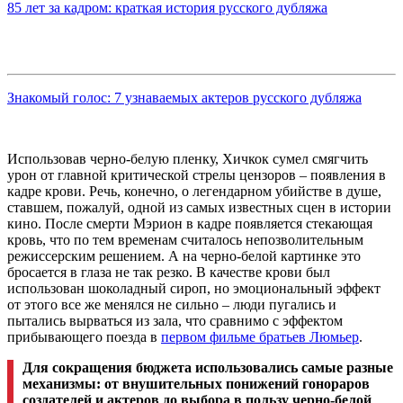
85 лет за кадром: краткая история русского дубляжа
Знакомый голос: 7 узнаваемых актеров русского дубляжа
Использовав черно-белую пленку,
Хичкок сумел смягчить
урон от
главной критической стрелы цензоров – появления в
кадре крови. Речь, конечно, о легендарном убийстве в
душе,
ставшем, пожалуй, одной из самых известных сцен в истории
кино. После смерти
Мэрион в кадре появляется стекающая
кровь, что по тем временам считалось непозволительным
режиссерским решением. А на черно-белой картинке это
бросается в глаза не так резко. В качестве крови был
использован шоколадный сироп, но эмоциональный эффект
от этого все же менялся не сильно – люди пугались и
пытались вырваться из зала, что сравнимо с эффектом
прибывающего поезда в
первом фильме братьев Люмьер
.
Для сокращения бюджета использовались самые разные
механизмы: от внушительных
понижений гонораров
создателей и актеров до выбора в пользу черно-белой