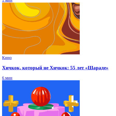
1 мин
Кино
Хичкок, который не Хичкок: 55 лет «Шараде»
6 мин