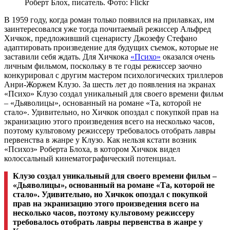
Роберт Блох, писатель. Фото: Flickr
В 1959 году, когда роман только появился на прилавках,
им
заинтересовался уже тогда
почитаемый режиссер
Альфред
Хичкок, предложивший сценаристу Джозефу
Стефано
адаптировать произведение для будущих съемок, которые не
заставили себя ждать. Для
Хичкока
«Психо»
оказался очень
личным фильмом, поскольку в те годы режиссер заочно
конкурировал с
другим мастером психологических триллеров
Анри-Жоржем
Клузо. За шесть лет до появления на экранах
«Психо»
Клузо создал уникальный для своего времени фильм
– «Дьяволицы», основанный на романе «Та, которой не
стало». Удивительно, но
Хичкок опоздал с покупкой прав на
экранизацию этого
произведения всего на несколько часов,
поэтому культовому режиссеру требовалось отобрать лавры
первенства в жанре у
Клузо.
Как
нельзя кстати возник
«Психоз» Роберта Блоха, в котором
Хичкок видел
колоссальный
кинематографический
потенциал.
Клузо создал уникальный для своего времени фильм –
«Дьяволицы», основанный на романе «Та, которой не
стало». Удивительно, но
Хичкок опоздал с покупкой
прав на экранизацию этого
произведения всего на
несколько часов, поэтому культовому режиссеру
требовалось отобрать лавры первенства в жанре у