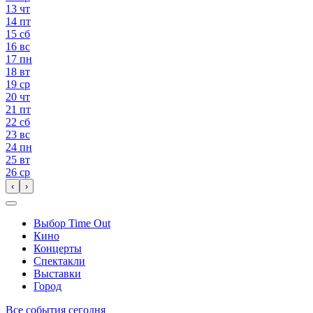
13
чт
14
пт
15
сб
16
вс
17
пн
18
вт
19
ср
20
чт
21
пт
22
сб
23
вс
24
пн
25
вт
26
ср
‹
›
Выбор Time Out
Кино
Концерты
Спектакли
Выставки
Город
Все события сегодня