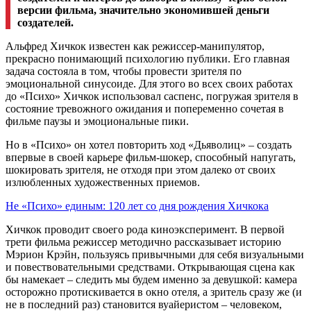
версии фильма, значительно экономившей
деньги
создателей.
Альфред
Хичкок известен как режиссер-манипулятор,
прекрасно
понимающий психологию публики. Его главная
задача состояла в том, чтобы провести зрителя по
эмоциональной синусоиде. Для этого во всех своих работах
до «Психо»
Хичкок использовал
саспенс, погружая зрителя в
состояние тревожного ожидания и попеременно сочетая в
фильме паузы и эмоциональные пики.
Но в «Психо» он хотел повторить ход «Дьяволиц» – создать
впервые в своей карьере фильм-шокер, способный напугать,
шокировать зрителя, не отходя при этом далеко от своих
излюбленных художественных приемов.
Не «Психо» единым: 120 лет со дня рождения Хичкока
Хичкок
проводит своего рода
киноэксперимент
. В первой
трети фильма режиссер методично рассказывает историю
Мэрион
Крэйн
, пользуясь привычными для себя визуальными
и повествовательными средствами. Открывающая сцена как
бы намекает – следить мы будем именно за девушкой: камера
осторожно протискивается в окно отеля, а зритель сразу же
(и
не в последний раз)
становится вуайеристом – человеком,