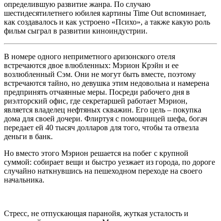
определившую развитие жанра. По случаю
шестидесятилетнего юбилея картины Time Out вспоминает,
как создавалось и как устроено «Психо», а также какую роль
фильм сыграл в развитии киноиндустрии.
В
номере
одного неприметного аризонского отеля
встречаются двое влюбленных:
Мэрион
Крэйн и ее
возлюбленный Сэм. Они не могут быть вместе, поэтому
встречаются тайно, но девушка этим недовольна и намерена
предпринять отчаянные меры. Посреди рабочего дня в
риэлторский офис, где секретаршей работает
Мэрион,
является владелец нефтяных скважин. Его цель – покупка
дома для своей дочери. Флиртуя с помощницей шефа, богач
передает ей 40 тысяч долларов для того, чтобы та отвезла
деньги в банк.
Но вместо этого
Мэрион решается на побег с крупной
суммой: собирает вещи и быстро уезжает из города, по дороге
случайно наткнувшись на пешеходном переходе на своего
начальника.
Стресс, не отпускающая паранойя, жуткая усталость и