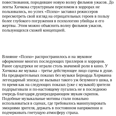
повествования, породившее новую волну фильмов ужасов. До
ленты
Хичкока
структурным переломом в
хоррорах не
пользовались, но успех «Психо» заставил режиссеров
пересмотреть свой взгляд на отрицательных героев в пользу
более глубокого погружения в психологию убийцы и его
жертвы.
Этим можно объяснить волну фильмов ужасов,
пользующихся схожей концепцией.
Влияние «
Психо
» распространилось и на звуковое
оформление многих
последующих
триллеров и
хорроров
.
Ранее саундтреки не играли столь значимой роли в кино. У
Хичкока
же музыка – третье действующее лицо сцены в душе.
На предварительных показах без музыки Бернарда
Херманна
легендарный эпизод не вызывал такого уж безумного шока, в
то время как на следующих показах (уже с музыкой) зрители
подпрыгивали и по-настоящему пугались
не в последнюю
очередь благодаря
душераздирающим
звукам
скрипок.
Подобные музыкальные мотивы стали повально
использоваться в сценах, где требовалось манипулировать
эмоциями зрителя, держать в постоянном напряжении и
подчеркивать гнетущую атмосферу страха.