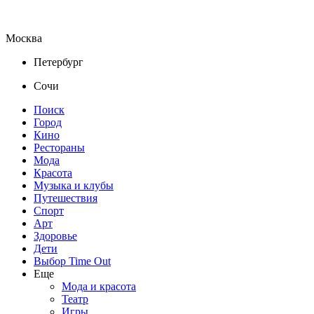
Москва
Петербург
Сочи
Поиск
Город
Кино
Рестораны
Мода
Красота
Музыка и клубы
Путешествия
Спорт
Арт
Здоровье
Дети
Выбор Time Out
Еще
Мода и красота
Театр
Игры