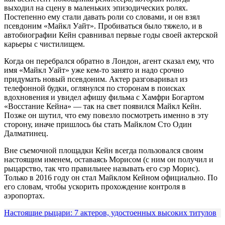
выходил на сцену в маленьких эпизодических ролях.
Постепенно ему стали давать роли со словами, и он взял
псевдоним «Майкл Уайт». Пробиваться было тяжело, и в
автобиографии Кейн сравнивал первые годы своей актерской
карьеры с чистилищем.
Когда он перебрался обратно в Лондон, агент сказал ему, что
имя «Майкл Уайт» уже кем-то занято и надо срочно
придумать новый псевдоним. Актер разговаривал из
телефонной будки, оглянулся по сторонам в поисках
вдохновения и увидел афишу фильма с Хамфри Богартом
«Восстание Кейна» — так на свет появился Майкл Кейн.
Позже он шутил, что ему повезло посмотреть именно в эту
сторону, иначе пришлось бы стать Майклом Сто Один
Далматинец.
Вне съемочной площадки Кейн всегда пользовался своим
настоящим именем, оставаясь Морисом (с ним он получил и
рыцарство, так что правильнее называть его сэр Морис).
Только в 2016 году он стал Майклом Кейном официально. По
его словам, чтобы ускорить прохождение контроля в
аэропортах.
Настоящие рыцари: 7 актеров, удостоенных высоких титулов