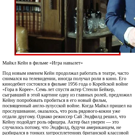
Майкл Кейн в фильме «Игра навылет»
Под новым именем Кейн продолжал работать в театре, часто
снимался на телевидении, иногда получал роли в кино. Его
кинодебют состоялся в фильме 1956 года о Корейской войне
«Гора в Корее». Семь лет спустя актер Стенли Бейкер,
сыгравший в этой картине одну из главных ролей, предложил
Кейну попробовать пробиться в его новый фильм,
посвященный англо-зулусской войне. Когда Майкл пришел на
прослушивание, оказалось, что роль рядового-кокни уже
отдали другому. Однако режиссер Сай Эндфилд решил, что
Кейну подойдет роль офицера. Актер был уверен — это
случилось потому, что Эндфилд, будучи американцем, не
разбирался в тонких хитросплетениях британской классовой