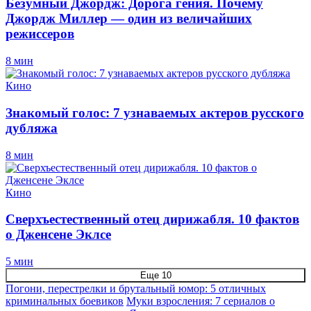
Безумный Джордж: Дорога гения. Почему
Джордж Миллер — один из величайших
режиссеров
8 мин
Кино
Знакомый голос: 7 узнаваемых актеров русского
дубляжа
8 мин
Кино
Сверхъестественный отец дирижабля. 10 фактов
о Дженсене Эклсе
5 мин
Еще 10
Погони, перестрелки и брутальный юмор: 5 отличных
криминальных боевиков
Муки взросления: 7 сериалов о