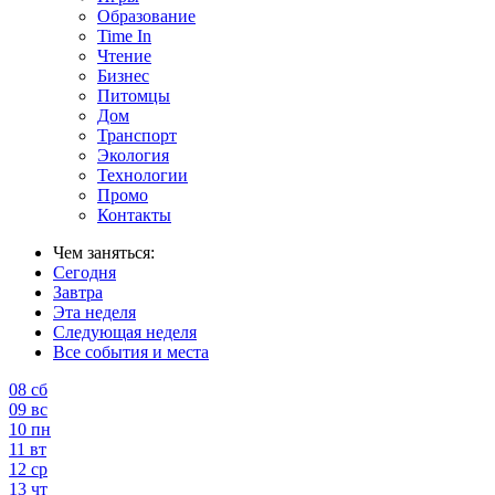
Образование
Time In
Чтение
Бизнес
Питомцы
Дом
Транспорт
Экология
Технологии
Промо
Контакты
Чем заняться:
Сегодня
Завтра
Эта неделя
Следующая неделя
Все события и места
08
сб
09
вс
10
пн
11
вт
12
ср
13
чт