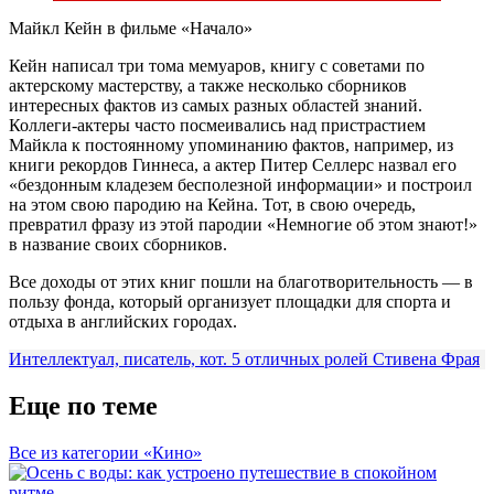
Майкл Кейн в фильме «Начало»
Кейн написал три тома мемуаров, книгу с советами по
актерскому мастерству, а также несколько сборников
интересных фактов из самых разных областей знаний.
Коллеги-актеры часто посмеивались над пристрастием
Майкла к постоянному упоминанию фактов, например, из
книги рекордов Гиннеса, а актер Питер Селлерс назвал его
«бездонным кладезем бесполезной информации» и построил
на этом свою пародию на Кейна. Тот, в свою очередь,
превратил фразу из этой пародии «Немногие об этом знают!»
в название своих сборников.
Все доходы от этих книг пошли на благотворительность — в
пользу фонда, который организует площадки для спорта и
отдыха в английских городах.
Интеллектуал, писатель, кот. 5 отличных ролей Стивена Фрая
Еще по теме
Все из категории «Кино»