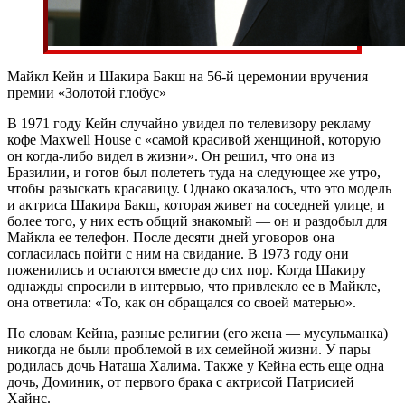
Майкл Кейн и Шакира Бакш на 56-й церемонии вручения
премии «Золотой глобус»
В 1971 году Кейн случайно увидел по телевизору рекламу
кофе Maxwell House с «самой красивой женщиной, которую
он когда-либо видел в жизни». Он решил, что она из
Бразилии, и готов был полететь туда на следующее же утро,
чтобы разыскать красавицу. Однако оказалось, что это модель
и актриса Шакира Бакш, которая живет на соседней улице, и
более того, у них есть общий знакомый — он и раздобыл для
Майкла ее телефон. После десяти дней уговоров она
согласилась пойти с ним на свидание. В 1973 году они
поженились и остаются вместе до сих пор. Когда Шакиру
однажды спросили в интервью, что привлекло ее в Майкле,
она ответила: «То, как он обращался со своей матерью».
По словам Кейна, разные религии (его жена — мусульманка)
никогда не были проблемой в их семейной жизни. У пары
родилась дочь Наташа Халима. Также у Кейна есть еще одна
дочь, Доминик, от первого брака с актрисой Патрисией
Хайнс.