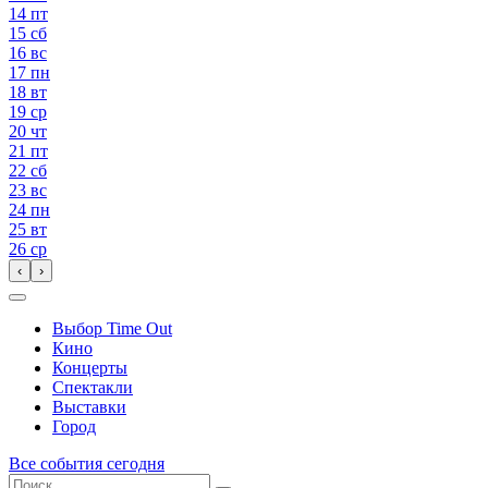
14
пт
15
сб
16
вс
17
пн
18
вт
19
ср
20
чт
21
пт
22
сб
23
вс
24
пн
25
вт
26
ср
‹
›
Выбор Time Out
Кино
Концерты
Спектакли
Выставки
Город
Все события сегодня