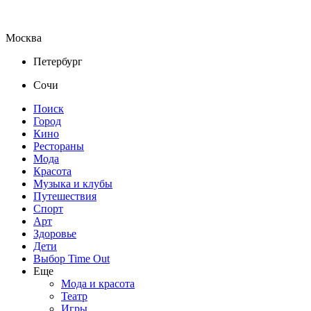
Москва
Петербург
Сочи
Поиск
Город
Кино
Рестораны
Мода
Красота
Музыка и клубы
Путешествия
Спорт
Арт
Здоровье
Дети
Выбор Time Out
Еще
Мода и красота
Театр
Игры